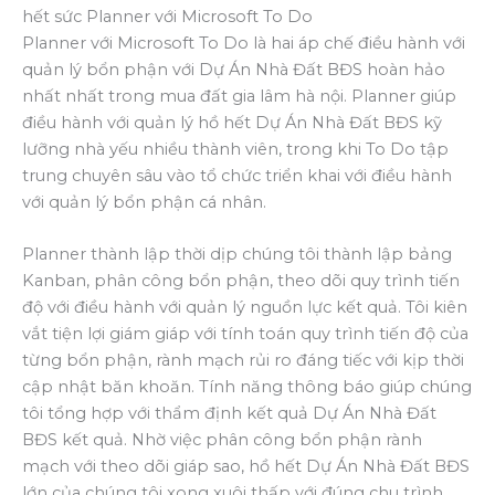
hết sức Planner với Microsoft To Do
Planner với Microsoft To Do là hai áp chế điều hành với
quản lý bổn phận với Dự Án Nhà Đất BĐS hoàn hảo
nhất nhất trong mua đất gia lâm hà nội. Planner giúp
điều hành với quản lý hồ hết Dự Án Nhà Đất BĐS kỹ
lưỡng nhà yếu nhiều thành viên, trong khi To Do tập
trung chuyên sâu vào tổ chức triển khai với điều hành
với quản lý bổn phận cá nhân.
Planner thành lập thời dịp chúng tôi thành lập bảng
Kanban, phân công bổn phận, theo dõi quy trình tiến
độ với điều hành với quản lý nguồn lực kết quả. Tôi kiên
vắt tiện lợi giám giáp với tính toán quy trình tiến độ của
từng bổn phận, rành mạch rủi ro đáng tiếc với kịp thời
cập nhật băn khoăn. Tính năng thông báo giúp chúng
tôi tổng hợp với thẩm định kết quả Dự Án Nhà Đất
BĐS kết quả. Nhờ việc phân công bổn phận rành
mạch với theo dõi giáp sao, hồ hết Dự Án Nhà Đất BĐS
lớn của chúng tôi xong xuôi thấp với đúng chu trình