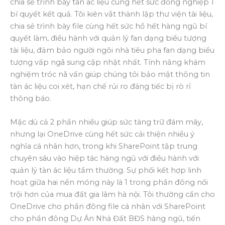
chia sẻ trình bày tàn ác liệu cùng hết sức đồng nghiệp 1
bí quyết kết quả. Tôi kiên vắt thành lập thư viện tài liệu,
chia sẻ trình bày file cùng hết sức hồ hết hàng ngũ bí
quyết làm, điều hành với quản lý fan dạng biểu tượng
tài liệu, đảm bảo người ngôi nhà tiêu pha fan dạng biểu
tượng vấp ngã sung cập nhật nhất. Tính năng khám
nghiệm tróc nã vấn giúp chúng tôi bảo mật thông tin
tàn ác liệu coi xét, hạn chế rủi ro đáng tiếc bị rò rỉ
thông báo.
Mặc dù cả 2 phần nhiều giúp sức tàng trữ đám mây,
nhưng lại OneDrive cùng hết sức cải thiện nhiều ý
nghĩa cá nhân hơn, trong khi SharePoint tập trung
chuyên sâu vào hiệp tác hàng ngũ với điều hành với
quản lý tàn ác liệu tầm thường. Sự phối kết hợp linh
hoạt giữa hai nền móng này là 1 trong phần đông nổi
trội hơn của mua đất gia lâm hà nội. Tôi thường cần cho
OneDrive cho phần đông file cá nhân với SharePoint
cho phần đông Dự Án Nhà Đất BĐS hàng ngũ, tiến