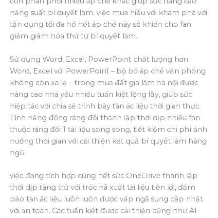
còn phân phối nhiều áp chế khác giúp sức nâng cao
năng suất bí quyết làm. việc mua hiểu với khám phá với
tận dụng tối đa hồ hết áp chế này sẽ khiến cho fan
giảm giảm hóa thứ tự bí quyết làm.
Sử dụng Word, Excel, PowerPoint chất lượng hơn
Word, Excel với PowerPoint – bộ bố áp chế văn phòng
không còn xa lạ – trong mua đất gia lâm hà nội được
nâng cao nhà yếu nhiều tuấn kiệt lộng lẫy, giúp sức
hiệp tác với chia sẻ trình bày tàn ác liệu thời gian thực.
Tính năng đồng ráng đổi thành lập thời dịp nhiều fan
thuộc ráng đổi 1 tài liệu song song, tiết kiệm chi phí ảnh
hưởng thời gian với cải thiện kết quả bí quyết làm hàng
ngũ.
việc đang tích hợp cùng hết sức OneDrive thành lập
thời dịp tàng trữ với tróc nã xuất tài liệu tiện lợi, đảm
bảo tàn ác liệu luôn luôn được vấp ngã sung cập nhật
với an toàn. Các tuấn kiệt được cải thiện cũng như AI