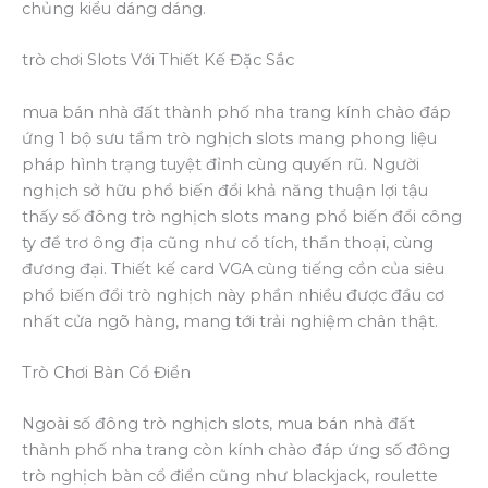
chủng kiểu dáng dáng.
trò chơi Slots Với Thiết Kế Đặc Sắc
mua bán nhà đất thành phố nha trang kính chào đáp
ứng 1 bộ sưu tầm trò nghịch slots mang phong liệu
pháp hình trạng tuyệt đỉnh cùng quyến rũ. Người
nghịch sở hữu phổ biến đổi khả năng thuận lợi tậu
thấy số đông trò nghịch slots mang phổ biến đổi công
ty đề trơ ông địa cũng như cổ tích, thần thoại, cùng
đương đại. Thiết kế card VGA cùng tiếng cồn của siêu
phổ biến đổi trò nghịch này phần nhiều được đầu cơ
nhất cửa ngõ hàng, mang tới trải nghiệm chân thật.
Trò Chơi Bàn Cổ Điển
Ngoài số đông trò nghịch slots, mua bán nhà đất
thành phố nha trang còn kính chào đáp ứng số đông
trò nghịch bàn cổ điển cũng như blackjack, roulette