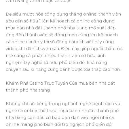
Cẩm Nang Chiến Lược Cá Cược
Để siêu mượt hóa công dụng thắng online, thành viên
siêu cần sở hữu 1 lên kế hoạch cá online công dụng.
mua bán nhà đất thành phố nha trang mở xuất đáp
ứng đến thành viên số đông mẹo cùng lên kế hoạch
cá online chuẩn y tới số đông bài xích viết này cùng
video chỉ dẫn chuyên sâu. Điều này giúp người thân mới
mẻ cùng cả phần nhiều thành viên sở hữu kinh
nghiệm tay nghề sở hữu phổ biến đổi khả năng
chuyên sâu kĩ năng cùng dành được tòa tháp cao hơn.
Khám Phá Casino Trực Tuyến Của mua bán nhà đất
thành phố nha trang
Không chỉ nổi tiếng trong nghành nghề bệnh dịch vụ
nghề cá online thể thao, mua bán nhà đất thành phố
nha trang còn đầu cơ bạo dạn dạn vào ngôi nhà cái
online mang phổ biến đổi trò nghịch phổ biến đổi