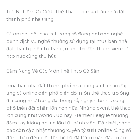
Trải Nghiệm Cá Cược Thể Thao Tại mua bán nhà đất
thành phố nha trang
Cá online thể thao là 1 trong số đông nghành nghề
bệnh dịch vụ nghề thường sử dụng tại mua bán nhà
đất thành phố nha trang, mang tới đến thành viên sự
náo nức cùng thu hút.
Cẩm Nang Về Các Môn Thể Thao Có Sẵn
mua bán nhà đất thành phố nha trang kính chào đáp
ứng cá online đến phổ biến đổi môn thể thao trơ ông
địa cũng như bóng đá, bóng rổ, nghịch tennis cùng
phổ biến đổi phần lớn hơn nữa. Những event thể thao
lớn cũng như World Cup hay Premier League thường
đắm say lượng online lớn từ thành viên. Đặc biệt, sòng
bạc còn cập nhật thường xuyên tỷ suất online cùng số
đông báo đến biết liên hệ tới đã từng màn đấu, giúp