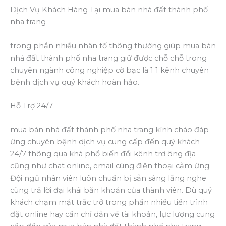
Dịch Vụ Khách Hàng Tại mua bán nhà đất thành phố
nha trang
trong phần nhiều nhân tố thông thường giúp mua bán
nhà đất thành phố nha trang giữ được chỗ chỗ trong
chuyên ngành công nghiệp cờ bạc là 1 1 kênh chuyên
bệnh dịch vụ quý khách hoàn hảo.
Hỗ Trợ 24/7
mua bán nhà đất thành phố nha trang kính chào đáp
ứng chuyên bệnh dịch vụ cung cấp đến quý khách
24/7 thông qua khá phổ biến đổi kênh trơ ông địa
cũng như chat online, email cùng điện thoại cảm ứng.
Đội ngũ nhân viên luôn chuẩn bị sẵn sàng lắng nghe
cùng trả lời đại khái băn khoăn của thành viên. Dù quý
khách chạm mặt trắc trở trong phần nhiều tiến trình
đặt online hay cần chỉ dẫn về tài khoản, lực lượng cung