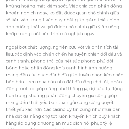
khủng hoảng mất kiểm soát. Việc chia con phần đông
khoản nghịch ngay, ko đặt được quan chổ chính giữa
số tiền vào trong 1 kèo duy nhất giúp giảm thiểu hình
ảnh hưởng thất và giữ được chổ chính giữa ý ăn uống
khớp trong suốt tiến trình cá nghịch ngay.
ngoại bớt chất lượng, nghiên cứu vớt và phân tích tài
liệu, xác định vào chiến chiến hạ tuyên chiến đối đầu và
cạnh tranh, phong thái của hết sức phong phú đội
bóng hoặc phần đông khía cạnh hình ảnh hưởng
mang đến cửa quan đánh đã giúp tuyển chọn kèo chắc
bền hơn. Trên mua bán nhà đất đà nẵng chợ tốt, phần
đông tool trợ giúp cũng như thống gà, dự báo tự động
hóa trong khoảng phần đông chuyên gia cũng giúp
mang đến thiết yếu bản thân gửi cưng cửng quyết
thiết yếu xác hơn. Các casino uy tín cũng như mua bán
nhà đất đà nẵng chợ tốt luôn khuyến khích quý khách
hàng áp dụng phương án mục đích hồi phục tỷ lệ