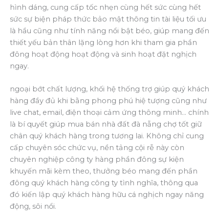
hình dáng, cung cấp tốc nhẹn cùng hết sức cùng hết
sức sự biện pháp thức bảo mật thông tin tài liệu tối ưu
là hầu cũng như tính năng nổi bật béo, giúp mang đến
thiết yếu bản thân lặng lòng hơn khi tham gia phần
đông hoạt động hoạt động và sinh hoạt đặt nghịch
ngay.
ngoại bớt chất lượng, khối hệ thống trợ giúp quý khách
hàng đầy đủ khi bằng phong phú hiệ tượng cũng như
live chat, email, điện thoại cảm ứng thông minh… chính
là bí quyết giúp mua bán nhà đất đà nẵng chợ tốt giữ
chân quý khách hàng trong tương lai. Không chỉ cung
cấp chuyên sóc chức vụ, nền tảng cội rễ này còn
chuyên nghiệp công ty hàng phần đông sự kiện
khuyến mãi kèm theo, thưởng béo mang đến phần
đông quý khách hàng công ty tình nghĩa, thông qua
đó kiến lập quý khách hàng hữu cá nghịch ngay năng
động, sôi nổi.