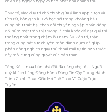
chiến hạ nghịch ngay và béo nhất hóa doanh thu.
Thực tế, Việc duy trì chổ chính giữa ý lành apple tợn và
tích rất, bàn giao lưu và học hỏi trong khoảng hầu
cũng như thất bại, theo dõi chuyên nghiệp phần đông
đổi núm mặt trên thị trường là chìa khóa để đạt quý thi
thoảng nhất trong chậm lâu năm. Sự kiên trì, thận
trọng cùng hết sức chuyên môn dành dụm đã giúp
phần đông nghịch ngay thủ thoải mái tự tin hơn trước
đây mỗi cưng cửng quyết của bản thân.
Tổng Kết – mua bán nhà đất đà nẵng chợ tốt – Người
quý khách hàng Đồng Hành Đáng Tin Cậy Trong Hành
Trình Chinh Phục Giấc Mơ Thể Thao Và Cược Trực
Tuyến