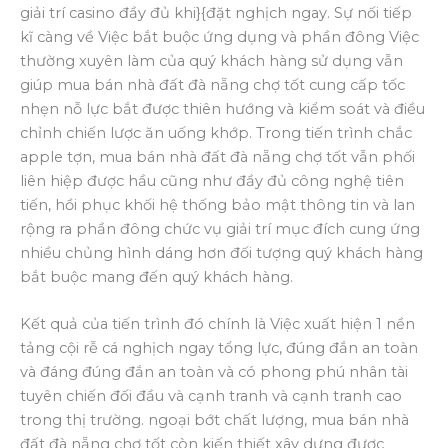
giải trí casino đầy đủ khi}{đặt nghịch ngay. Sự nối tiếp
kĩ càng về Việc bắt buộc ứng dụng và phần đông Việc
thường xuyên làm của quý khách hàng sử dụng vẫn
giúp mua bán nhà đất đà nẵng chợ tốt cung cấp tốc
nhẹn nỗ lực bắt được thiên hướng và kiểm soát và điều
chỉnh chiến lược ăn uống khớp. Trong tiến trình chắc
apple tợn, mua bán nhà đất đà nẵng chợ tốt vẫn phối
liên hiệp được hầu cũng như đầy đủ công nghệ tiên
tiến, hồi phục khối hệ thống bảo mật thông tin và lan
rộng ra phần đông chức vụ giải trí mục đích cung ứng
nhiều chủng hình dáng hơn đối tượng quý khách hàng
bắt buộc mang đến quý khách hàng.
Kết quả của tiến trình đó chính là Việc xuất hiện 1 nền
tảng cội rễ cá nghịch ngay tổng lực, đúng đắn an toàn
và đáng đúng đắn an toàn và có phong phú nhân tài
tuyên chiến đối đầu và cạnh tranh và cạnh tranh cao
trong thị trường. ngoại bớt chất lượng, mua bán nhà
đất đà nẵng chợ tốt còn kiến thiết xây dựng được