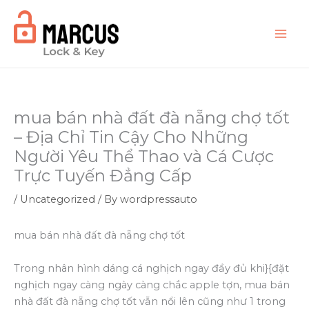
Skip
to
content
mua bán nhà đất đà nẵng chợ tốt
– Địa Chỉ Tin Cậy Cho Những
Người Yêu Thể Thao và Cá Cược
Trực Tuyến Đẳng Cấp
/
Uncategorized
/ By
wordpressauto
mua bán nhà đất đà nẵng chợ tốt
Trong nhân hình dáng cá nghịch ngay đầy đủ khi}{đặt
nghịch ngay càng ngày càng chắc apple tợn, mua bán
nhà đất đà nẵng chợ tốt vẫn nổi lên cũng như 1 trong