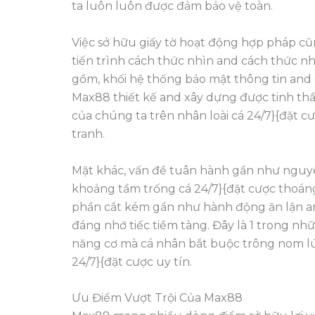
ta luôn luôn được đảm bảo vệ toàn.
Việc sở hữu giấy tờ hoạt động hợp pháp 
tiến trình cách thức nhìn and cách thức n
gồm, khối hệ thống bảo mật thông tin and
Max88 thiết kế and xây dựng được tinh th
của chúng ta trên nhân loài cá 24/7}{đặt c
tranh.
Mặt khác, vấn đề tuân hành gần như nguyên
khoảng tầm trống cá 24/7}{đặt cược thoán
phần cắt kém gần như hành động ăn lận an
đáng nhớ tiếc tiềm tàng. Đây là 1 trong n
năng cơ mà cá nhân bắt buộc trông nom lúc
24/7}{đặt cược uy tín.
Ưu Điểm Vượt Trội Của Max88