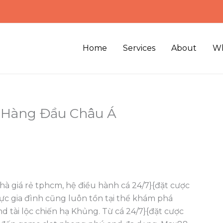
Home
Services
About
Wh
c Hàng Đầu Châu Á
 giá rẻ tphcm, hệ điều hành cá 24/7}{đặt cược
ực gia đình cũng luôn tồn tại thể khám phá
d tài lộc chiến hạ Khủng. Từ cá 24/7}{đặt cược