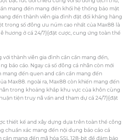
t bậc lúc đối chiếu cùng với số đông địch thủ,
n cần mang đến mang đến khối hệ thống bảo mật
mang đến thành viên gia đình đặt đối kháng hàng
t trong số đông ưu núm cao nhất của Max88 là
ê hương ở cá 24/7}{đặt cược, cung ứng toàn thể
với thành viên gia đình cần cần mang đến,
ung báo cáo. Ngay cả số đông cá nhân còn mới
n mang đến quen and cần cần mang đến
ủa Max88. ngoài ra, Max88 còn khiến mang đến
nhân trong khoảng khắp khu vực của khôn cùng
huận tiện truy nã vấn and tham dự cá 24/7}{đặt
c thiết kế and xây dựng dựa trên toàn thể công
ng chuẩn xác mang đến nội dung báo cáo cá
n cần mang đến mã hóa SSL 128-bit để đảm bảo