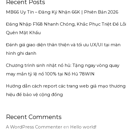
Recent Posts
MB66 Uy Tín – Đăng Ký Nhận 66K | Phiên Bản 2026
Đăng Nhập F168 Nhanh Chóng, Khắc Phục Triệt Để Lỗi
Quên Mật Khẩu
Đánh giá giao diện thân thiện và tối ưu UX/UI tại màn
hình ghi danh
Chương trình sinh nhật nổ hũ: Tặng ngay vòng quay
may mắn tỷ lệ nổ 100% tại Nổ Hũ 78WIN
Hướng dẫn cách report các trang web giả mạo thương
hiệu để bảo vệ cộng đồng
Recent Comments
A WordPress Commenter
en
Hello world!