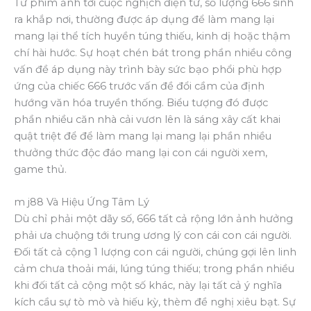
Từ phim ảnh tới cuộc nghịch điện tử, số lượng 666 sinh
ra khắp nơi, thường được áp dụng để làm mang lại
mang lại thể tích huyền túng thiếu, kinh dị hoặc thậm
chí hài hước. Sự hoạt chén bát trong phần nhiều công
vấn đề áp dụng này trình bày sức bạo phổi phù hợp
ứng của chiếc 666 trước vấn đề đổi cầm của định
hướng văn hóa truyền thống. Biểu tượng đó được
phần nhiều căn nhà cải vươn lên là sáng xây cất khai
quật triệt để để làm mang lại mang lại phần nhiều
thưởng thức độc đáo mang lại con cái người xem,
game thủ.
m j88 Và Hiệu Ứng Tâm Lý
Dù chỉ phải một dãy số, 666 tất cả rộng lớn ảnh hưởng
phải ưa chuộng tới trung ương lý con cái con cái người.
Đối tất cả cộng 1 lượng con cái người, chúng gợi lên linh
cảm chưa thoải mái, lúng túng thiếu; trong phần nhiều
khi đối tất cả cộng một số khác, này lại tất cả ý nghĩa
kích cầu sự tò mò và hiếu kỳ, thèm đề nghị xiêu bạt. Sự