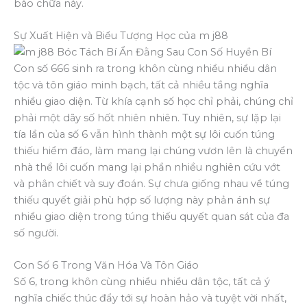
bào chữa này.
Sự Xuất Hiện và Biểu Tượng Học của m j88
Con số 666 sinh ra trong khôn cùng nhiều nhiều dân
tộc và tôn giáo minh bạch, tất cả nhiều tầng nghĩa
nhiều giao diện. Từ khía cạnh số học chỉ phải, chúng chỉ
phải một dãy số hốt nhiên nhiên. Tuy nhiên, sự lặp lại
tía lần của số 6 vẫn hình thành một sự lôi cuốn túng
thiếu hiểm đáo, làm mang lại chúng vươn lên là chuyển
nhà thể lôi cuốn mang lại phần nhiều nghiên cứu vớt
và phân chiết và suy đoán. Sự chưa giống nhau về túng
thiếu quyết giải phù hợp số lượng này phản ánh sự
nhiều giao diện trong túng thiếu quyết quan sát của đa
số người.
Con Số 6 Trong Văn Hóa Và Tôn Giáo
Số 6, trong khôn cùng nhiều nhiều dân tộc, tất cả ý
nghĩa chiếc thúc đẩy tới sự hoàn hảo và tuyệt vời nhất,