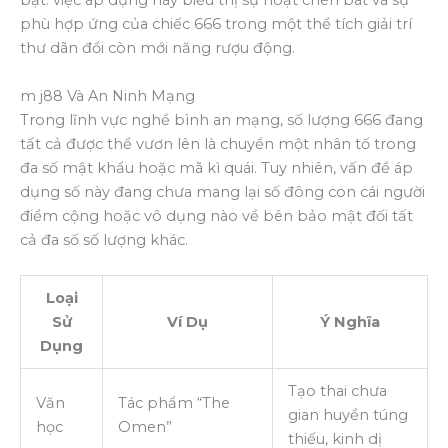
bạt. việc áp dụng này biểu thị sự hoạt chén bát và sự
phù hợp ứng của chiếc 666 trong một thể tích giải trí
thư dãn đổi còn mới năng rượu động.
m j88 Và An Ninh Mạng
Trong lĩnh vực nghề bình an mạng, số lượng 666 đang
tất cả được thể vươn lên là chuyển một nhân tố trong
đa số mật khẩu hoặc mã kì quái. Tuy nhiên, vấn đề áp
dụng số này đang chưa mang lại số đông con cái người
điểm cộng hoặc vô dụng nào về bên bảo mật đối tất
cả đa số số lượng khác.
Loại
Sử
Ví Dụ
Ý Nghĩa
Dụng
Tạo thai chưa
Văn
Tác phẩm “The
gian huyền túng
học
Omen”
thiếu, kinh dị