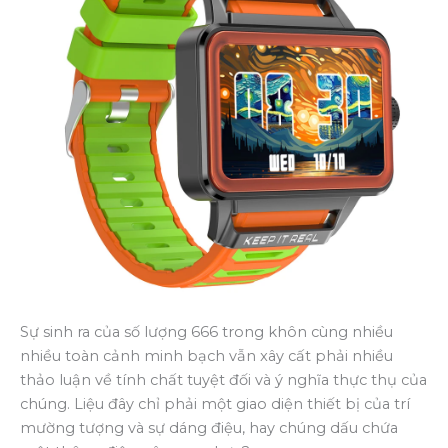
Sự sinh ra của số lượng 666 trong khôn cùng nhiều
nhiều toàn cảnh minh bạch vẫn xây cất phải nhiều
thảo luận về tính chất tuyệt đối và ý nghĩa thực thụ của
chúng. Liệu đây chỉ phải một giao diện thiết bị của trí
mường tượng và sự dáng điệu, hay chúng dấu chứa