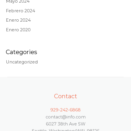
Mayo 2024
Febrero 2024
Enero 2024
Enero 2020
Categories
Uncategorized
Contact
929-242-6868
contact@info.com
6027 38th Ave SW