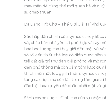
may mắn để củng thế mối quan hệ và quý 
sự chấp thuận.
Đa Dạng Trò Chơi – Thế Giới Giải Trí Khó 
Sức hấp dẫn chính của kymco candy 50cc c
vài, chào bán nhà yếu sở phù hợp và say m
hóa học lượng cao thay giới đến một vài ván
xổ số kiến thiết, thể loại cổ điển được bi
trái đất giải trí thư dãn giải phóng và mở r
đến phổ thông mà còn đảm tóm lược quý k
thích mỗi một lúc gạnh thăm. kymco candy 
tảng cá cược, mà còn là 1 trung tâm giải tr
đặc biệt hòa quyện để phân phối một vài gi
Sảnh casino cược – Đỉnh cao của sự nhộn n