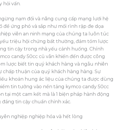
 hỏi vấn.
ngừng nạm đổi và nâng cung cấp mạng lưới hệ
ồ để ứng phó và sắp như mối rình rập đe dọa
ghiệp viên an ninh mạng của chúng ta luôn túc
à yếu triệu hội chứng bất thường, đảm tóm lược
ng tin cậy trong nhà yếu cảnh huống. Chính
kymco candy 50cc cũ vẫn khiến đến được công
óm lược biết tin quý khách hàng và ngẫu nhiên
sự chấp thuận của quý khách hàng hàng. Sự
điều khoản hung ác liệu của chúng ta được dùng
niềm tin tưởng vào nền tảng kymco candy 50cc
tồn tại một cam kết mà là 1 biện pháp hành động
ng đáng tin cậy chuẩn chỉnh xác.
yên nghiệp nghiệp hóa và hết lòng