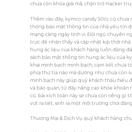
chưa còn khóa giải mã, chặn trở Hacker truy
Thêm vào đấy, kymco candy 50cc cũ chưa 
thống bảo mật thông tin của nhà yếu tín đ
mạng càng ngày tinh vi. Đội ngũ chuyên n
trực để nhấn thấy và cập nhật kịp thời nh
hung ác liệu của khách hàng luôn đáng đá
sách bảo mật thông tin hung ác liệu của 
khai minh bạch minh bạch, cam kết chưa t
phía thứ tía nào mà dường như chưa còn 
minh bạch này giúp quý khách thấu hiểu 
và bảo quản, từ đấy nâng cao khỏe khoắn 
cũ. bài xích toán này sẽ chưa còn riêng gì 
vứt ra tiết, sinh ra một môi trường chơi đá
Thương Mại & Dịch Vụ quý khách hàng chu