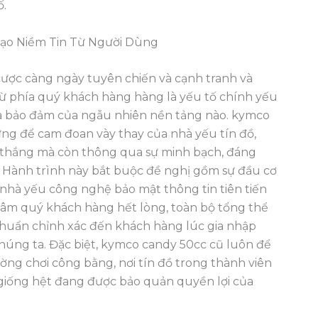
ố.
Tạo Niềm Tin Từ Người Dùng
n cược càng ngày tuyên chiến và cạnh tranh và
 từ phía quý khách hàng hàng là yếu tố chính yếu
à bảo đảm của ngẫu nhiên nền tảng nào. kymco
g để cam đoan vày thay của nhà yếu tín đồ,
n thắng mà còn thông qua sự minh bạch, đáng
. Hành trình này bắt buộc đề nghị gồm sự đầu cơ
, nhà yếu công nghệ bảo mật thông tin tiên tiến
tâm quý khách hàng hết lòng, toàn bộ tổng thể
chuẩn chỉnh xác đến khách hàng lúc gia nhập
 chúng ta. Đặc biệt, kymco candy 50cc cũ luôn để
ờng chơi công bằng, nơi tín đồ trong thành viên
 giống hệt đang được bảo quản quyền lợi của