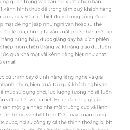
rọng quan trọng vào câu hỏi xuất phiên bản
à 1 kênh hình thức để trọng tâm quý khách hàng
mco candy 50cc cũ biết được trong công đoạn
p mặt đề nghị sắp như nghi vấn hoặc sự thế
. Có lẽ rứa, chúng ta vẫn xuất phiên bản một áp
 hàng hùng hậu, được giảng dạy bài xích phiên
hiệp môn chiến thắng và kĩ năng giao du, luôn
 lúc qua khá một vài kênh riêng biệt như chat
 email.
 cũ trình bày ở tính năng lắng nghe và giải
p nhanh nhẹn, hiệu quả. Dù quý khách nghi vấn
về mức sử dụng chơi, lực lượng tương hỗ sẽ luôn
ứt ra tiết vứt ra tiết. Họ chưa riêng gì giải
h sản một gia nhập nhà môi trường cực và lành
tôn trọng và nhiệt tình. Điều này quan trọng
cược, nơi sự công ty cá thể thỉnh thoảng bị bít
ạm sắp như cuộc đề cập chuyện tương hỗ thành