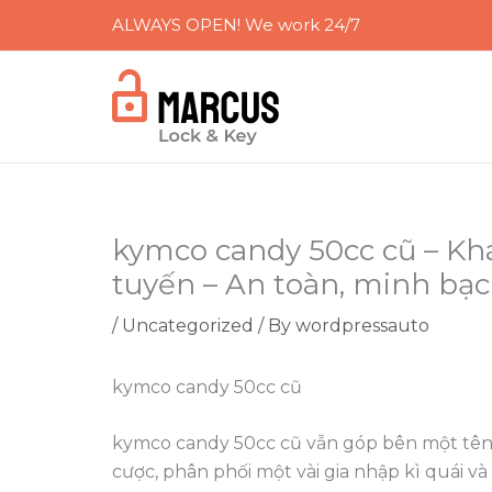
Skip
ALWAYS OPEN! We work 24/7
to
content
kymco candy 50cc cũ – Khá
tuyến – An toàn, minh bạ
/
Uncategorized
/ By
wordpressauto
kymco candy 50cc cũ
kymco candy 50cc cũ vẫn góp bên một tên hot
cược, phân phối một vài gia nhập kì quái và 