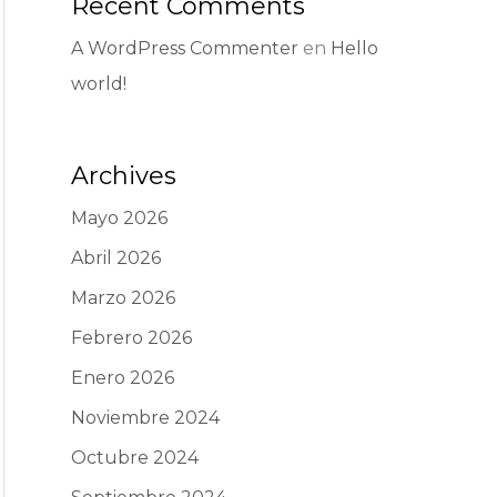
Recent Comments
A WordPress Commenter
en
Hello
world!
Archives
Mayo 2026
Abril 2026
Marzo 2026
Febrero 2026
Enero 2026
Noviembre 2024
Octubre 2024