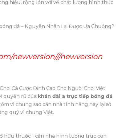
g hiệu, rộng lớn với về chất lượng hình thức
ếp bóng đá – Nguyên Nhân Lại Được Ưa Chuộng?
com/newversion///newversion
vi quyến rũ của
khán đài a trực tiếp bóng đá
,
gồm vì chưng sao căn nhà tính năng này lại sở
ng quý vì chưng Việt.
sở hữu thuộc 1 căn nhà hình tượng trực con