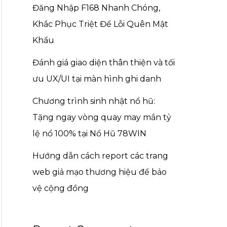
Đăng Nhập F168 Nhanh Chóng,
Khắc Phục Triệt Để Lỗi Quên Mật
Khẩu
Đánh giá giao diện thân thiện và tối
ưu UX/UI tại màn hình ghi danh
Chương trình sinh nhật nổ hũ:
Tặng ngay vòng quay may mắn tỷ
lệ nổ 100% tại Nổ Hũ 78WIN
Hướng dẫn cách report các trang
web giả mạo thương hiệu để bảo
vệ cộng đồng