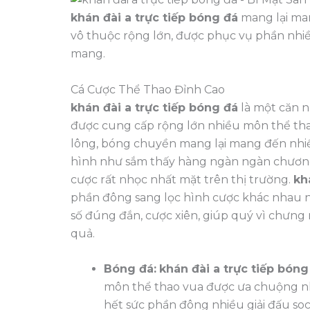
khán đài a trực tiếp bóng đá
mang lại man
vô thuộc rộng lớn, được phục vụ phần nhiề
mang.
Cá Cược Thể Thao Đỉnh Cao
khán đài a trực tiếp bóng đá
là một căn n
được cung cấp rộng lớn nhiều môn thể thao
lông, bóng chuyền mang lại mang đến nhiều
hình như sắm thấy hàng ngàn ngàn chương
cược rất nhọc nhất mặt trên thị trường.
kh
phần đông sang lọc hình cược khác nhau nh
số đúng đắn, cược xiên, giúp quý vì chưn
quả.
Bóng đá:
khán đài a trực tiếp bóng
môn thể thao vua được ưa chuộng nhấ
hết sức phần đông nhiều giải đấu soc