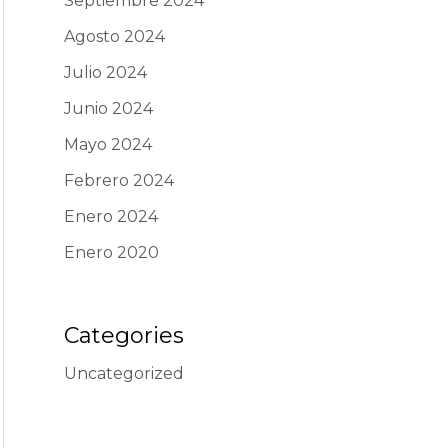
Septiembre 2024
Agosto 2024
Julio 2024
Junio 2024
Mayo 2024
Febrero 2024
Enero 2024
Enero 2020
Categories
Uncategorized