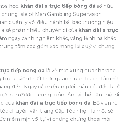
hoa học.
khán đài a trực tiếp bóng đá
sở hữu
 chưng Isle of Man Gambling Supervision
an quản lý với điều hành bài bạc thương hiệu
ia sẻ phần nhiều chuyển di của
khán đài a trực
ám ngay cạnh nghiêm khắc, vâng lệnh hà khắc
 trung tâm bao gồm xác mang lại quý vì chưng.
trực tiếp bóng đá
là vẻ mặt xung quanh trang
g trọng kiến thiết trực quan, quan trung tâm sở
mang đến. Ngay cả nhiều người thân bắt đầu khởi
ực con đường cũng luôn tồn tại thể tiện thể lợi
ng của
khán đài a trực tiếp bóng đá
. Bố viên rõ
n tốc chuyển vận trang Cấp Tốc nhẹn là một số
ức mềm mịn với tự vì chưng chưng thoải mái