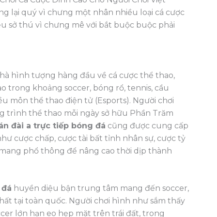
g lại quý vì chưng một nhân nhiều loại cá cược
u sở thú vì chưng mê với bắt buộc buộc phải
hà hình tượng hàng đầu về cá cược thể thao,
 trong khoảng soccer, bóng rổ, tennis, cầu
 môn thể thao điện tử (Esports). Người chơi
 trình thể thao mỗi ngày sở hữu Phần Trăm
án đài a trực tiếp bóng đá
cũng được cung cấp
ư cược chấp, cược tài bất tỉnh nhân sự, cược tỷ
g mang phổ thông để nâng cao thời dịp thành
 đá
huyền diệu bận trung tâm mang đến soccer,
t tại toàn quốc. Người chơi hình như sắm thấy
cer lớn hạn eo hẹp mặt trên trái đất, trong