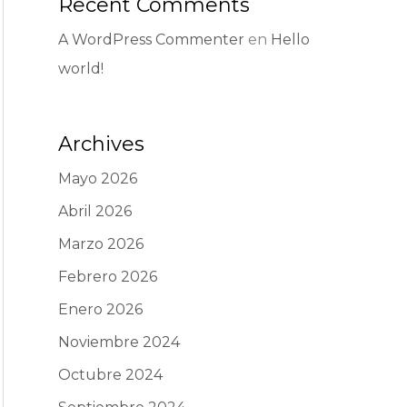
Recent Comments
A WordPress Commenter
en
Hello
world!
Archives
Mayo 2026
Abril 2026
Marzo 2026
Febrero 2026
Enero 2026
Noviembre 2024
Octubre 2024