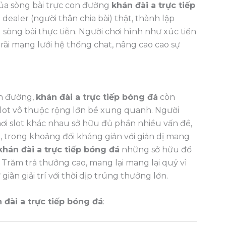
của sòng bài trực con đường
khán đài a trực tiếp
 dealer (người thân chia bài) thật, thành lập
 sòng bài thực tiễn. Người chơi hình như xúc tiến
 rãi mạng lưới hệ thống chat, nâng cao cao sự
on đường,
khán đài a trực tiếp bóng đá
còn
lot vô thuộc rộng lớn bề xung quanh. Người
ơi slot khác nhau sở hữu đủ phần nhiều vấn đề,
 trong khoảng đối kháng giản với giản dị mang
khán đài a trực tiếp bóng đá
những sở hữu đồ
Trăm trả thưởng cao, mang lại mang lại quý vì
giãn giải trí với thời dịp trúng thưởng lớn.
 đài a trực tiếp bóng đá
: