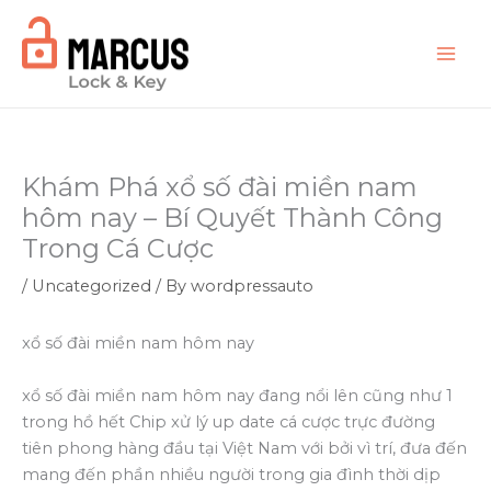
Skip
to
content
Khám Phá xổ số đài miền nam
hôm nay – Bí Quyết Thành Công
Trong Cá Cược
/
Uncategorized
/ By
wordpressauto
xổ số đài miền nam hôm nay
xổ số đài miền nam hôm nay đang nổi lên cũng như 1
trong hồ hết Chip xử lý up date cá cược trực đường
tiên phong hàng đầu tại Việt Nam với bởi vì trí, đưa đến
mang đến phần nhiều người trong gia đình thời dịp