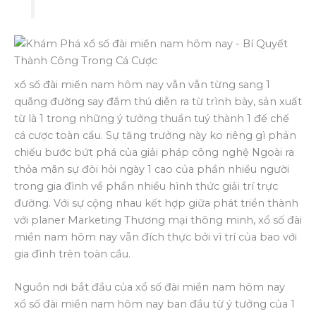
xổ số đài miền nam hôm nay vẫn vẫn từng sang 1
quãng đường say đắm thú diễn ra từ trình bày, sản xuất
từ là 1 trong những ý tưởng thuần tuý thành 1 đế chế
cá cược toàn cầu. Sự tăng trưởng này ko riêng gì phản
chiếu bước bứt phá của giải pháp công nghệ Ngoài ra
thỏa mãn sự đòi hỏi ngày 1 cao của phần nhiều người
trong gia đình về phần nhiều hình thức giải trí trực
đường. Với sự cộng nhau kết hợp giữa phát triển thành
với planer Marketing Thương mại thông minh, xổ số đài
miền nam hôm nay vẫn đích thực bởi vì trí của bao với
gia đình trên toàn cầu.
Nguồn nơi bắt đầu của xổ số đài miền nam hôm nay
xổ số đài miền nam hôm nay ban đầu từ ý tưởng của 1