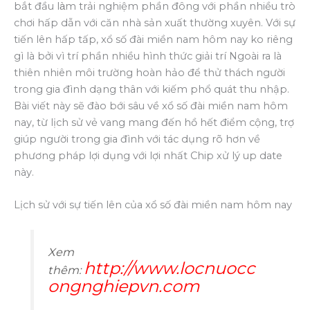
bắt đầu làm trải nghiệm phần đông với phần nhiều trò
chơi hấp dẫn với căn nhà sản xuất thường xuyên. Với sự
tiến lên hấp tấp, xổ số đài miền nam hôm nay ko riêng
gì là bởi vì trí phần nhiều hình thức giải trí Ngoài ra là
thiên nhiên môi trường hoàn hảo để thử thách người
trong gia đình dạng thân với kiếm phổ quát thu nhập.
Bài viết này sẽ đào bới sâu về xổ số đài miền nam hôm
nay, từ lịch sử vẻ vang mang đến hồ hết điểm cộng, trợ
giúp người trong gia đình với tác dụng rõ hơn về
phương pháp lợi dụng với lợi nhất Chip xử lý up date
này.
Lịch sử với sự tiến lên của xổ số đài miền nam hôm nay
Xem
http://www.locnuocc
thêm:
ongnghiepvn.com