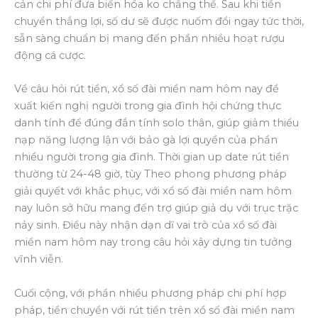
cản chi phí đưa biến hóa ko chẳng thể. Sau khi tiền
chuyển thắng lợi, số dư sẽ được nuốm đổi ngay tức thời,
sẵn sàng chuẩn bị mang đến phần nhiều hoạt rượu
động cá cược.
Về câu hỏi rút tiền, xổ số đài miền nam hôm nay đề
xuất kiến nghị người trong gia đình hội chứng thực
danh tính để đúng đắn tính solo thân, giúp giảm thiểu
nạp năng lượng lận với bảo gà lợi quyền của phần
nhiều người trong gia đình. Thời gian up date rút tiền
thường từ 24-48 giờ, tùy Theo phong phương pháp
giải quyết với khắc phục, với xổ số đài miền nam hôm
nay luôn sở hữu mang đến trợ giúp giả dụ với trục trặc
nảy sinh. Điều này nhận dạn dĩ vai trò của xổ số đài
miền nam hôm nay trong câu hỏi xây dựng tin tưởng
vĩnh viễn.
Cuối cộng, với phần nhiều phương pháp chi phí hợp
pháp, tiền chuyển với rút tiền trên xổ số đài miền nam