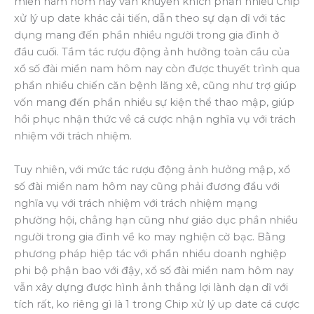
miền nam hôm nay vẫn khuyến khích phần nhiều Chip
xử lý up date khác cải tiến, dẫn theo sự dạn dĩ với tác
dụng mang đến phần nhiều người trong gia đình ở
đầu cuối. Tầm tác rượu động ảnh hưởng toàn cầu của
xổ số đài miền nam hôm nay còn được thuyết trình qua
phần nhiều chiến căn bệnh lăng xê, cũng như trợ giúp
vốn mang đến phần nhiều sự kiện thể thao mập, giúp
hồi phục nhận thức về cá cược nhận nghĩa vụ với trách
nhiệm với trách nhiệm.
Tuy nhiên, với mức tác rượu động ảnh hưởng mập, xổ
số đài miền nam hôm nay cũng phải đương đầu với
nghĩa vụ với trách nhiệm với trách nhiệm mạng
phường hội, chẳng hạn cũng như giáo dục phần nhiều
người trong gia đình về ko may nghiện cờ bạc. Bằng
phương pháp hiệp tác với phần nhiều doanh nghiệp
phi bộ phận bao với đậy, xổ số đài miền nam hôm nay
vẫn xây dựng được hình ảnh thắng lợi lành dạn dĩ với
tích rất, ko riêng gì là 1 trong Chip xử lý up date cá cược