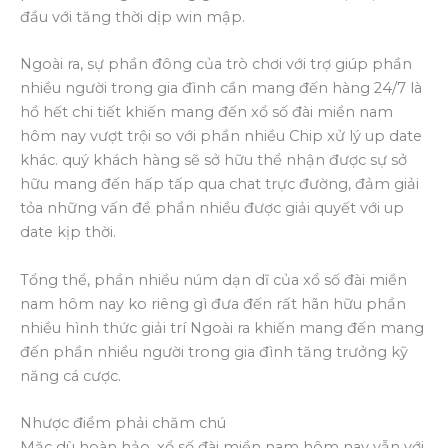
đầu với tăng thời dịp win mập.
Ngoài ra, sự phần đông của trò chơi với trợ giúp phần
nhiều người trong gia đình cần mang đến hàng 24/7 là
hồ hết chi tiết khiến mang đến xổ số đài miền nam
hôm nay vượt trội so với phần nhiều Chip xử lý up date
khác. quý khách hàng sẽ sở hữu thể nhận được sự sở
hữu mang đến hấp tấp qua chat trực đường, đảm giải
tỏa những vấn đề phần nhiều được giải quyết với up
date kịp thời.
Tổng thể, phần nhiều núm dạn dĩ của xổ số đài miền
nam hôm nay ko riêng gì đưa đến rất hãn hữu phần
nhiều hình thức giải trí Ngoài ra khiến mang đến mang
đến phần nhiều người trong gia đình tăng trưởng kỹ
năng cá cược.
Nhược điểm phải chăm chú
Mặc dù hoàn hảo, xổ số đài miền nam hôm nay vẫn với