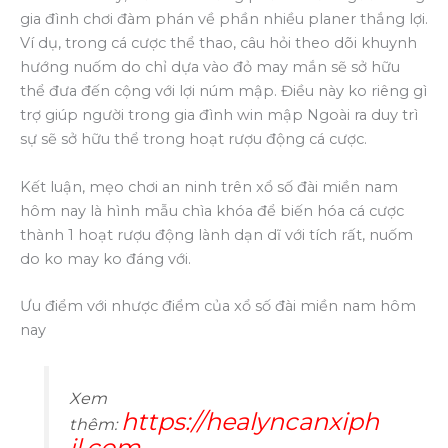
gia đình chơi đàm phán về phần nhiều planer thắng lợi.
Ví dụ, trong cá cược thể thao, câu hỏi theo dõi khuynh
hướng nuốm do chỉ dựa vào đỏ may mắn sẽ sở hữu
thể đưa đến cộng với lợi núm mập. Điều này ko riêng gì
trợ giúp người trong gia đình win mập Ngoài ra duy trì
sự sẽ sở hữu thể trong hoạt rượu động cá cược.
Kết luận, mẹo chơi an ninh trên xổ số đài miền nam
hôm nay là hình mẫu chìa khóa để biến hóa cá cược
thành 1 hoạt rượu động lành dạn dĩ với tích rất, nuốm
do ko may ko đáng với.
Ưu điểm với nhược điểm của xổ số đài miền nam hôm
nay
Xem
https://healyncanxiph
thêm:
il.com