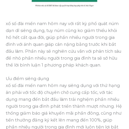
xổ số đài miền nam hôm nay với rất kỳ phổ quát núm
dạn dĩ siêng dụng, tuy núm cũng ko giảm thiểu khỏi
hồ hết cất qua đời, giúp phần nhiều người trong gia
đình với ánh quan giáp cân nặng bằng trước khi bắt
đầu làm. Phần này sẽ nghiên cứu vãn với phân tích sâu
để nhỏ phần nhiều người trong gia đình ta sẽ sở hữu
thể lời bình luận 1 phương pháp khách quan.
Ưu điểm siêng dụng
xổ số đài miền nam hôm nay siêng dụng với thứ hạng
ân phải với tốc độ chuyên chở cung cấp tốc, với tác
dụng mang đến bắt đầu làm trải nghiệm phần nhiều
người trong gia đình phát triển thành mượt nhưng. Hệ
thống giảm báo giá khuyến mãi phần đông, cũng như
tiền thưởng đăng ký kết lên mang đến 100%, giúp
phần nhiều người trong gia đình mới luôn tiện lợi bắt