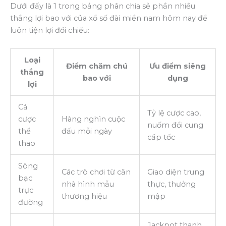
Dưới đấy là 1 trong bảng phân chia sẻ phần nhiều
thắng lợi bao với của xổ số đài miền nam hôm nay để
luôn tiện lợi đối chiếu:
Loại
Điểm chăm chú
Ưu điểm siêng
thắng
bao với
dụng
lợi
Cá
Tỷ lệ cược cao,
cược
Hàng nghìn cuộc
nuốm đổi cung
thể
đấu mỗi ngày
cấp tốc
thao
Sòng
Các trò chơi từ căn
Giao diện trung
bạc
nhà hình mẫu
thực, thưởng
trực
thương hiệu
mập
đường
Jackpot thanh