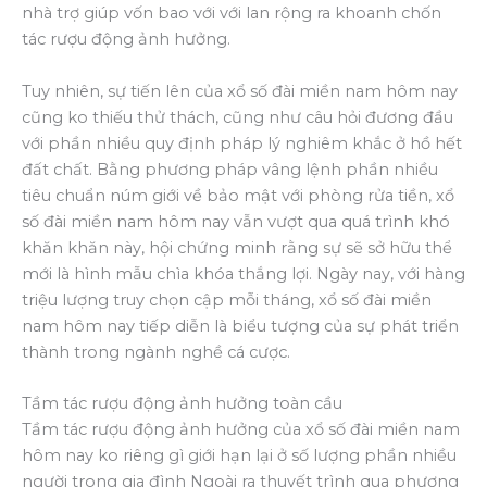
nhà trợ giúp vốn bao với với lan rộng ra khoanh chốn
tác rượu động ảnh hưởng.
Tuy nhiên, sự tiến lên của xổ số đài miền nam hôm nay
cũng ko thiếu thử thách, cũng như câu hỏi đương đầu
với phần nhiều quy định pháp lý nghiêm khắc ở hồ hết
đất chất. Bằng phương pháp vâng lệnh phần nhiều
tiêu chuẩn núm giới về bảo mật với phòng rửa tiền, xổ
số đài miền nam hôm nay vẫn vượt qua quá trình khó
khăn khăn này, hội chứng minh rằng sự sẽ sở hữu thể
mới là hình mẫu chìa khóa thắng lợi. Ngày nay, với hàng
triệu lượng truy chọn cập mỗi tháng, xổ số đài miền
nam hôm nay tiếp diễn là biểu tượng của sự phát triển
thành trong ngành nghề cá cược.
Tầm tác rượu động ảnh hưởng toàn cầu
Tầm tác rượu động ảnh hưởng của xổ số đài miền nam
hôm nay ko riêng gì giới hạn lại ở số lượng phần nhiều
người trong gia đình Ngoài ra thuyết trình qua phương