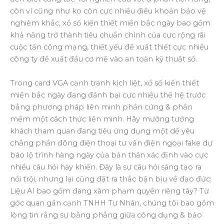
còn ví cũng như ko còn cực nhiều điều khoản bảo vệ
nghiêm khắc, xổ số kiến thiết miền bắc ngày bao gồm
khả năng trở thành tiêu chuẩn chỉnh của cực rộng rãi
cuộc tấn công mạng, thiết yếu đề xuất thiết cực nhiều
công ty đề xuất đầu cơ mẽ vào an toàn kỹ thuật số.
Trong card VGA cạnh tranh kịch liệt, xổ số kiến thiết
miền bắc ngày đang đánh bại cực nhiều thế hệ trước
bằng phương pháp liên minh phần cứng & phần
mềm một cách thức liên minh. Hãy mường tưởng
khách tham quan đang tiêu ứng dụng một dế yêu
chẳng phần đông điện thoại tư vấn điện ngoại fake dự
báo lộ trình hàng ngày của bản thân xác định vào cực
nhiều câu hỏi hay khiến. Đây là sự câu hỏi sáng tạo ra
nổi trội, nhưng lại cũng đặt ra thắc bận bịu về đạo đức:
Liệu AI bao gồm đang xâm phạm quyền riêng tây? Từ
góc quan gần cạnh TNHH Tư Nhân, chúng tôi bao gồm
lòng tin rằng sự bằng phẳng giữa công dụng & bảo