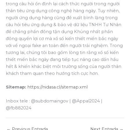
trong câu hỏi ổn định lại cách thức người trong người
thân tiêu ứng dụng công nghệ hàng ngày. Tuy nhiên,
người ứng dụng hàng cũng đề xuất bình lặng trong
câu hỏi tiêu ứng dụng & bảo vệ dữ liệu TNHH Tư Nhân
để chẳng phần đông tận dụng Khủng nhất phần
đông quyền lợi cơ mà xổ số kiến thiết miền bắc ngày
với về ngoại fake an toàn đến người trải nghiệm. Trong
tương lai, chúng tôi bao gồm lòng tin rằng xổ số kiến
thiết miền bắc ngày đang tiếp tục nâng cao dần hầu
hết & khiến khác biệt môi trường sống của người thân
khách tham quan theo hướng tích cực hơn.
Sitemap:
https://nidasa.cl/sitemap.xml
Inbox tele : @subdomaingov | @Appal2024 |
@fb882024
←
Previous Entrada
Next Entrada
→