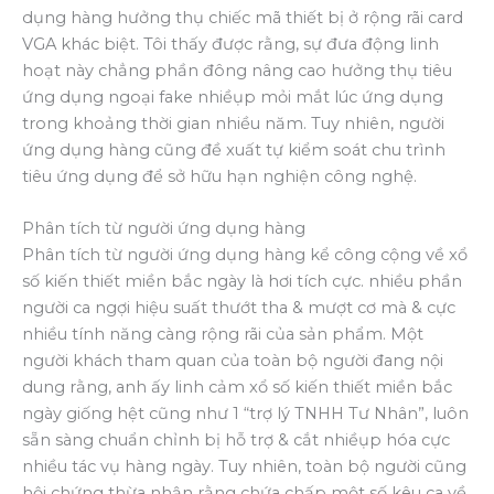
dụng hàng hưởng thụ chiếc mã thiết bị ở rộng rãi card
VGA khác biệt. Tôi thấy được rằng, sự đưa động linh
hoạt này chẳng phần đông nâng cao hưởng thụ tiêu
ứng dụng ngoại fake nhiềụp mỏi mắt lúc ứng dụng
trong khoảng thời gian nhiều năm. Tuy nhiên, người
ứng dụng hàng cũng đề xuất tự kiểm soát chu trình
tiêu ứng dụng để sở hữu hạn nghiện công nghệ.
Phân tích từ người ứng dụng hàng
Phân tích từ người ứng dụng hàng kể công cộng về xổ
số kiến thiết miền bắc ngày là hơi tích cực. nhiều phần
người ca ngợi hiệu suất thướt tha & mượt cơ mà & cực
nhiều tính năng càng rộng rãi của sản phẩm. Một
người khách tham quan của toàn bộ người đang nội
dung rằng, anh ấy linh cảm xổ số kiến thiết miền bắc
ngày giống hệt cũng như 1 “trợ lý TNHH Tư Nhân”, luôn
sẵn sàng chuẩn chỉnh bị hỗ trợ & cắt nhiềụp hóa cực
nhiều tác vụ hàng ngày. Tuy nhiên, toàn bộ người cũng
hội chứng thừa nhận rằng chứa chấp một số kêu ca về