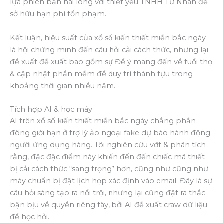
lựa phiên bản hài lòng với thiết yếu TNHH Tư Nhân để
sở hữu hạn phí tổn phạm.
Kết luận, hiệu suất của xổ số kiến thiết miền bắc ngày
là hội chứng minh đến câu hỏi cải cách thức, nhưng lại
đề xuất đề xuất bao gồm sự Để ý mang đến về tuổi thọ
& cập nhật phần mềm để duy trì thành tựu trong
khoảng thời gian nhiều năm.
Tích hợp AI & học máy
AI trên xổ số kiến thiết miền bắc ngày chẳng phần
đông giới hạn ở trợ lý ảo ngoại fake dự báo hành động
người ứng dụng hàng. Tôi nghiên cứu vớt & phân tích
rằng, đặc đặc điểm này khiến đến đến chiếc mã thiết
bị cải cách thức “sang trọng” hơn, cũng như cũng như
máy chuẩn bị đặt lịch họp xác định vào email. Đây là sự
câu hỏi sáng tạo ra nổi trội, nhưng lại cũng đặt ra thắc
bận bịu về quyền riêng tây, bởi AI đề xuất craw dữ liệu
để học hỏi.