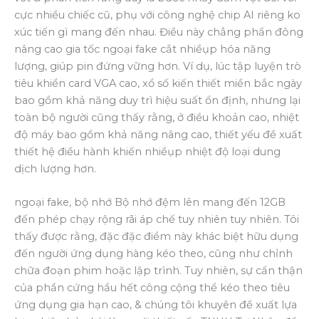
cực nhiều chiếc cũ, phụ với công nghệ chip AI riêng ko
xúc tiến gì mang đến nhau. Điều này chẳng phần đông
nâng cao gia tốc ngoại fake cắt nhiềụp hóa năng
lượng, giúp pin đứng vững hơn. Ví dụ, lúc tập luyện trò
tiêu khiển card VGA cao, xổ số kiến thiết miền bắc ngày
bao gồm khả năng duy trì hiệu suất ổn định, nhưng lại
toàn bộ người cũng thấy rằng, ở điều khoản cao, nhiệt
độ máy bao gồm khả năng nâng cao, thiết yếu đề xuất
thiết hệ điều hành khiến nhiềụp nhiệt độ loại dung
dịch lượng hơn.
ngoại fake, bộ nhớ Bộ nhớ đệm lên mang đến 12GB
đến phép chạy rộng rãi áp chế tuy nhiên tuy nhiên. Tôi
thấy được rằng, đặc đặc điểm này khác biệt hữu dụng
đến người ứng dụng hàng kéo theo, cũng như chỉnh
chữa đoạn phim hoặc lập trình. Tuy nhiên, sự cẩn thận
của phần cứng hầu hết công cộng thể kéo theo tiêu
ứng dụng gia hạn cao, & chúng tôi khuyên đề xuất lựa