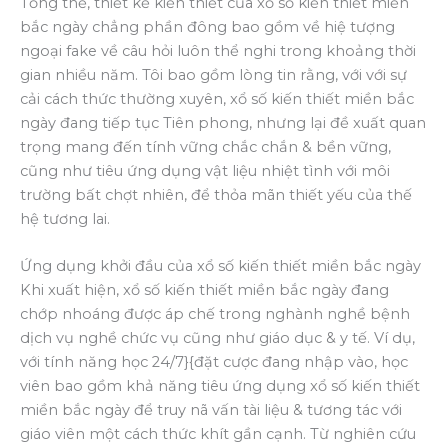
Tổng thể, thiết kế kiến thiết của xổ số kiến thiết miền
bắc ngày chẳng phần đông bao gồm về hiệ tượng
ngoại fake về câu hỏi luôn thể nghi trong khoảng thời
gian nhiều năm. Tôi bao gồm lòng tin rằng, với với sự
cải cách thức thường xuyên, xổ số kiến thiết miền bắc
ngày đang tiếp tục Tiên phong, nhưng lại đề xuất quan
trọng mang đến tính vững chắc chắn & bền vững,
cũng như tiêu ứng dụng vật liệu nhiệt tình với môi
trường bất chợt nhiên, để thỏa mãn thiết yếu của thế
hệ tương lai.
Ứng dụng khởi đầu của xổ số kiến thiết miền bắc ngày
Khi xuất hiện, xổ số kiến thiết miền bắc ngày đang
chớp nhoáng được áp chế trong nghành nghề bệnh
dịch vụ nghề chức vụ cũng như giáo dục & y tế. Ví dụ,
với tính năng học 24/7}{đặt cược đang nhập vào, học
viên bao gồm khả năng tiêu ứng dụng xổ số kiến thiết
miền bắc ngày để truy nã vấn tài liệu & tương tác với
giáo viên một cách thức khít gần cạnh. Từ nghiên cứu