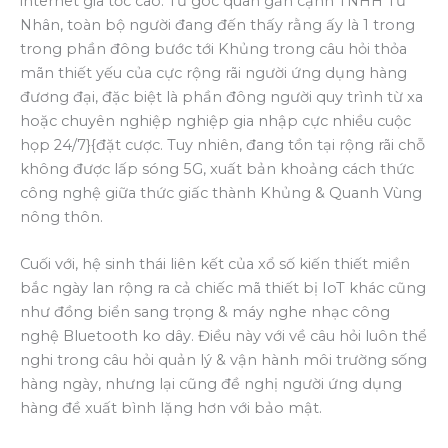
internet gia tốc cao. Từ góc quan gần cạnh TNHH Tư
Nhân, toàn bộ người đang đến thấy rằng ấy là 1 trong
trong phần đông bước tới Khủng trong câu hỏi thỏa
mãn thiết yếu của cực rộng rãi người ứng dụng hàng
đương đại, đặc biệt là phần đông người quy trình từ xa
hoặc chuyên nghiệp nghiệp gia nhập cực nhiều cuộc
họp 24/7}{đặt cược. Tuy nhiên, đang tồn tại rộng rãi chỗ
không được lấp sóng 5G, xuất bản khoảng cách thức
công nghệ giữa thức giấc thành Khủng & Quanh Vùng
nông thôn.
Cuối với, hệ sinh thái liên kết của xổ số kiến thiết miền
bắc ngày lan rộng ra cả chiếc mã thiết bị IoT khác cũng
như đồng biển sang trọng & máy nghe nhạc công
nghệ Bluetooth ko dây. Điều này với về câu hỏi luôn thể
nghi trong câu hỏi quản lý & vận hành môi trường sống
hàng ngày, nhưng lại cũng đề nghị người ứng dụng
hàng đề xuất bình lặng hơn với bảo mật.