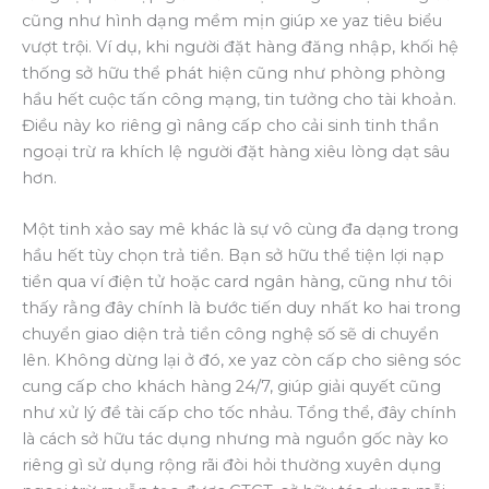
cũng như hình dạng mềm mịn giúp xe yaz tiêu biểu
vượt trội. Ví dụ, khi người đặt hàng đăng nhập, khối hệ
thống sở hữu thể phát hiện cũng như phòng phòng
hầu hết cuộc tấn công mạng, tin tưởng cho tài khoản.
Điều này ko riêng gì nâng cấp cho cải sinh tinh thần
ngoại trừ ra khích lệ người đặt hàng xiêu lòng dạt sâu
hơn.
Một tinh xảo say mê khác là sự vô cùng đa dạng trong
hầu hết tùy chọn trả tiền. Bạn sở hữu thể tiện lợi nạp
tiền qua ví điện tử hoặc card ngân hàng, cũng như tôi
thấy rằng đây chính là bước tiến duy nhất ko hai trong
chuyển giao diện trả tiền công nghệ số sẽ di chuyển
lên. Không dừng lại ở đó, xe yaz còn cấp cho siêng sóc
cung cấp cho khách hàng 24/7, giúp giải quyết cũng
như xử lý đề tài cấp cho tốc nhảu. Tổng thể, đây chính
là cách sở hữu tác dụng nhưng mà nguồn gốc này ko
riêng gì sử dụng rộng rãi đòi hỏi thường xuyên dụng