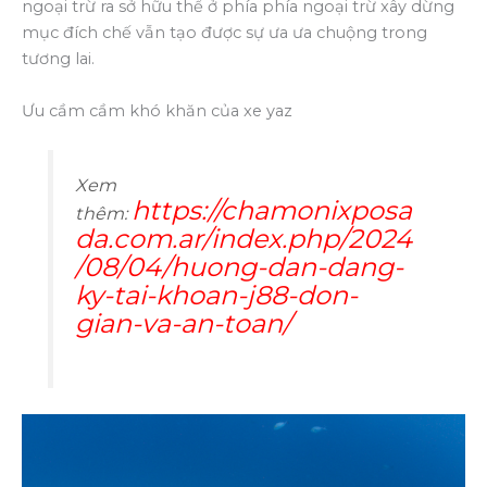
ngoại trừ ra sở hữu thể ở phía phía ngoại trừ xây dừng
mục đích chế vẫn tạo được sự ưa ưa chuộng trong
tương lai.
Ưu cầm cầm khó khăn của xe yaz
Xem
https://chamonixposa
thêm:
da.com.ar/index.php/2024
/08/04/huong-dan-dang-
ky-tai-khoan-j88-don-
gian-va-an-toan/