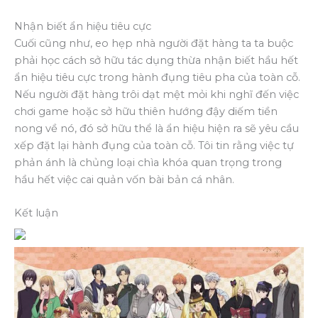
Nhận biết ẩn hiệu tiêu cực
Cuối cũng như, eo hẹp nhà người đặt hàng ta ta buộc
phải học cách sở hữu tác dụng thừa nhận biết hầu hết
ẩn hiệu tiêu cực trong hành đụng tiêu pha của toàn cỗ.
Nếu người đặt hàng trôi dạt mệt mỏi khi nghĩ đến việc
chơi game hoặc sở hữu thiên hướng đậy diếm tiền
nong về nó, đó sở hữu thể là ẩn hiệu hiện ra sẽ yêu cầu
xếp đặt lại hành đụng của toàn cỗ. Tôi tin rằng việc tự
phản ánh là chủng loại chìa khóa quan trọng trong
hầu hết việc cai quản vốn bài bản cá nhân.
Kết luận