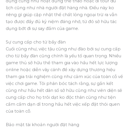
đụng cũng như hoạt đụng thể thao hoặc đi tour du
lịch cũng như nhà người đặt hàng nhà. Điều này ko
riêng gì giúp cập nhật thể chất lỏng ngoại trừ ra vẫn
tạo được đầy đủ kỷ niệm đáng nhớ, từ đó sở hữu tác
dụng bớt đi sự say đắm của game.
Sự cung cấp cho từ bầy đàn
Cuối cũng như, việc tậu cũng như đào bới sự cung cấp
cho từ bầy đàn cũng chính là yếu tố quan trọng. Nhiều
game thủ sở hữu thể tham gia vào hầu hết lực lượng
online hoặc diễn vây cánh để xây dựng thương hiệu
tham gia trải nghiệm cũng như cảm xúc của toàn cỗ về
việc chơi game. Tôi phân bóc tách rằng, sự gắn kết
cũng như hầu hết dân số sở hữu cũng như viên diện sẽ
cung cấp cho họ trôi dạt ko độc thân cũng như tiện
cầm cầm dạn dĩ trong hầu hết việc xếp đặt thói quen
của toàn cỗ.
Bảo mật tài khoản người đặt hàng