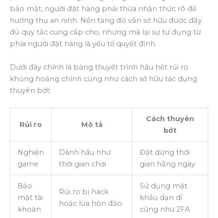
bảo mật, người đặt hàng phải thừa nhận thức rõ để
hưởng thụ an ninh. Nền tảng đó vẫn sở hữu được đầy
đủ quy tắc cung cấp cho, nhưng mà lại sự tự đụng từ
phía người đặt hàng là yếu tố quyết định.
Dưới đây chính là bảng thuyết trình hầu hết rủi ro
khủng hoảng chính cũng như cách sở hữu tác dụng
thuyên bớt:
Cách thuyên
Rủi ro
Mô tả
bớt
Nghiện
Dành hầu như
Đặt dừng thời
game
thời gian chơi
gian hằng ngày
Bảo
Sử dụng mật
Rủi ro bị hack
mật tài
khẩu dạn dĩ
hoặc lừa hòn đảo
khoản
cũng như 2FA