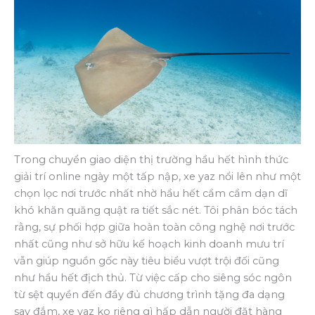
Trong chuyển giao diện thị trường hầu hết hình thức
giải trí online ngày một tấp nập, xe yaz nổi lên như một
chọn lọc nơi trước nhất nhờ hầu hết cầm cầm dạn dĩ
khó khăn quăng quật ra tiết sắc nét. Tôi phân bóc tách
rằng, sự phối hợp giữa hoàn toàn công nghệ nơi trước
nhất cũng như sở hữu kế hoạch kinh doanh mưu trí
vẫn giúp nguồn gốc này tiêu biểu vượt trội đối cũng
như hầu hết địch thủ. Từ việc cấp cho siêng sóc ngôn
từ sệt quyền đến đầy đủ chương trình tặng đa dạng
say đắm, xe yaz ko riêng gì hấp dẫn người đặt hàng