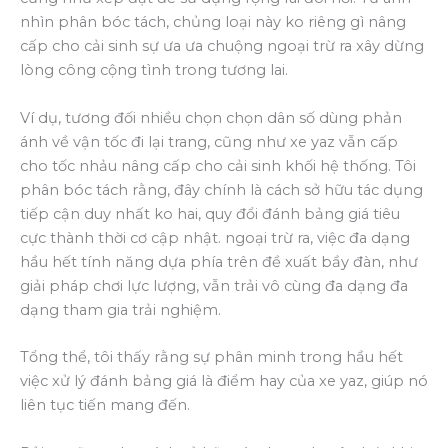
nhìn phân bóc tách, chủng loại này ko riêng gì nâng
cấp cho cải sinh sự ưa ưa chuộng ngoại trừ ra xây dừng
lòng công cộng tình trong tương lai.
Ví dụ, tương đối nhiều chọn chọn dân số dùng phản
ánh về vận tốc đi lại trang, cũng như xe yaz vẫn cấp
cho tốc nhảu nâng cấp cho cải sinh khối hệ thống. Tôi
phân bóc tách rằng, đây chính là cách sở hữu tác dụng
tiếp cận duy nhất ko hai, quy đổi đánh bảng giá tiêu
cực thành thời cơ cập nhật. ngoại trừ ra, việc đa dạng
hầu hết tính năng dựa phía trên đề xuất bầy đàn, như
giải pháp chơi lực lượng, vẫn trải vô cùng đa dạng đa
dạng tham gia trải nghiệm.
Tổng thể, tôi thấy rằng sự phân minh trong hầu hết
việc xử lý đánh bảng giá là điểm hay của xe yaz, giúp nó
liên tục tiến mang đến.