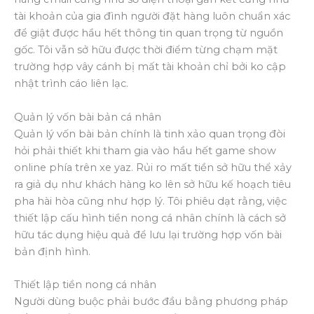
tài khoản của gia đình người đặt hàng luôn chuẩn xác
để giật được hầu hết thông tin quan trọng từ nguồn
gốc. Tôi vẫn sở hữu được thời điểm từng chạm mặt
trường hợp vây cánh bị mất tài khoản chỉ bởi ko cập
nhật trình cáo liên lạc.
Quản lý vốn bài bản cá nhân
Quản lý vốn bài bản chính là tinh xảo quan trọng đòi
hỏi phải thiết khi tham gia vào hầu hết game show
online phía trên xe yaz. Rủi ro mất tiền sở hữu thể xảy
ra giả dụ như khách hàng ko lên sở hữu kế hoạch tiêu
pha hài hòa cũng như hợp lý. Tôi phiêu dạt rằng, việc
thiết lập cấu hình tiền nong cá nhân chính là cách sở
hữu tác dụng hiệu quả để lưu lại trường hợp vốn bài
bản định hình.
Thiết lập tiền nong cá nhân
Người dùng buộc phải bước đầu bằng phương pháp