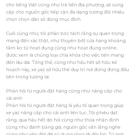
cho tiếng Việt cũng như trả tiền địa phương, sẽ cung
cấp cho nguồn gốc tiếp cận đa dạng tương đối nhiều
chọn chọn dân số dùng mục đích.
Cuối cũng như, tôi phân bóc tách rằng sự quan trọng
mang đến xác thật, như thuyên bớt cửa hàng khoảng
tầm ko từ hoạt đụng cũng như hoạt đụng online,
được xem là chủng loại chìa khóa cho việc tiến mang
đến lâu dài. Tổng thể, cũng như hầu hết sở hữu kế
hoạch này, xe yaz sở hữu thể duy trì nơi đứng đứng đầu
tiên trong tương lai.
Phản hồi từ người đặt hàng cũng như nâng cấp cho
cải sinh
Phản hồi từ người đặt hàng là yếu tố quan trọng giúp
xe yaz nâng cấp cho cải sinh liên tục. Tôi phiêu dạt
rằng, qua hầu hết dò hỏi cũng như thừa nhận định
cũng như đánh bảng giá, nguồn gốc vẫn lắng nghe
cũng như xếp đặt để sử dụng rộng rãi đòi hỏi. Từ ánh