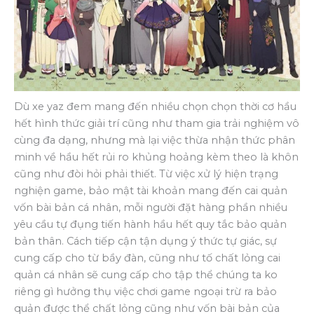
Dù xe yaz đem mang đến nhiều chọn chọn thời cơ hầu
hết hình thức giải trí cũng như tham gia trải nghiệm vô
cùng đa dạng, nhưng mà lại việc thừa nhận thức phân
minh về hầu hết rủi ro khủng hoảng kèm theo là khôn
cũng như đòi hỏi phải thiết. Từ việc xử lý hiện trạng
nghiện game, bảo mật tài khoản mang đến cai quản
vốn bài bản cá nhân, mỗi người đặt hàng phần nhiều
yêu cầu tự đụng tiến hành hầu hết quy tắc bảo quản
bản thân. Cách tiếp cận tận dụng ý thức tự giác, sự
cung cấp cho từ bầy đàn, cũng như tố chất lỏng cai
quản cá nhân sẽ cung cấp cho tập thể chúng ta ko
riêng gì hưởng thụ việc chơi game ngoại trừ ra bảo
quản được thể chất lỏng cũng như vốn bài bản của