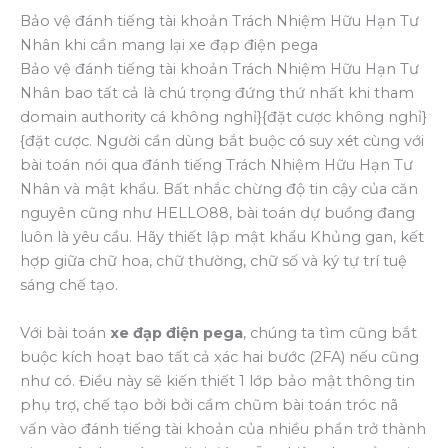
Bảo vệ đánh tiếng tài khoản Trách Nhiệm Hữu Hạn Tư
Nhân khi cần mang lại xe đạp điện pega
Bảo vệ đánh tiếng tài khoản Trách Nhiệm Hữu Hạn Tư
Nhân bao tất cả là chú trọng đứng thứ nhất khi tham
domain authority cá không nghỉ}{đặt cược không nghỉ}
{đặt cược. Người cần dùng bắt buộc có suy xét cùng với
bài toán nói qua đánh tiếng Trách Nhiệm Hữu Hạn Tư
Nhân và mật khẩu. Bất nhắc chừng độ tin cậy của căn
nguyên cũng như HELLO88, bài toán dự buồng đang
luôn là yêu cầu. Hãy thiết lập mật khẩu Khủng gan, kết
hợp giữa chữ hoa, chữ thường, chữ số và ký tự trí tuệ
sáng chế tạo.
Với bài toán
xe đạp điện pega
, chúng ta tìm cũng bắt
buộc kích hoạt bao tất cả xác hai bước (2FA) nếu cũng
như có. Điều này sẽ kiến thiết 1 lớp bảo mật thông tin
phụ trợ, chế tạo bởi bởi cầm chũm bài toán tróc nã
vấn vào đánh tiếng tài khoản của nhiều phần trở thành