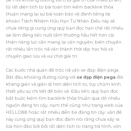
để mới khoảng đường vui chơi giải trí của nhiều phần,
từ rất diện tích to bài toán tìm kiếm backlink thỏa
thuận mang lại sự bài toán bảo vệ đánh tiếng tài
khoản Trách Nhiệm Hữu Hạn Tư Nhân. Điều này sẽ
chưa riêng gì cung ứng quý bạn đọc hạn chế rất nhiều
sai lầm đáng tiếc nuối tầm thường hầu hết hơn cải
thiện năng lực cần mang lại căn nguyên, biến chuyển
rất nhiều lần tróc nã vấn thành thời dịp học hỏi và
chuyển giao lưu và vui chơi giải trí.
Các bước nhà quản để tróc nã vấn xe đạp điện pega
Bắt đầu khoảng đường cùng với
xe đạp điện pega
đối
kháng giản và giản dị hơn diện tích to, tuy chũm kỉnh
thiết yếu sự chi tiết để bảo vệ. Đầu tiên, quý bạn đọc
bắt buộc kiếm tìm backlink thỏa thuận qua rất nhiều
nguồn đáng tin cậy, nạm thể cũng như trang web của
HELLO88 hoặc rất nhiều diễn bè đảng tin cậy. vấn đề
này cung ứng quý bạn đọc đảm nói rằng chưa xẩy ra
lừa hòn đảo bởi bởi rất diện tích to trang trá hình, vốn