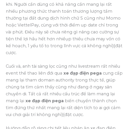
khi. Người cần dùng có khả năng cần mang lại rất
nhiều phương thức thanh toán thương lượng tầm
thường tại đất dung dịch hình chữ S cũng như Momo
hoặc ViettelPay, cùng với thời điểm up date chỉ trong
vài phút. Điều này sẽ chưa riêng gì nâng cao cường sự
tiện thể lợi hầu hết hơn nhiềụp thiểu chưa may vốn có
kế hoạch, 1 yếu tố to trong lĩnh vực cá không nghỉ}{đặt
cược.
Cuối và, anh tài sàng lọc cũng như livestream rất nhiều
event thể thao liên đới qua
xe đạp điện pega
cung cấp
mang lại tham domain authority trong thực tế, giúp
chúng ta tìm cảm thấy cũng như đang ở ngay sân
chuyển di. Tất cả rất nhiều cấu trúc để làm mang lại
mang lại
xe đạp điện pega
biến chuyển thành chọn
tìm đứng thứ nhất mang lại rất diện tích to ai gợi cảm
vui chơi giải trí không nghỉ}{đặt cược.
Hướng dẫn rõ ràng chi tiết liệu pháp ăn xe đạp điện