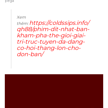
pega
Xem
https://coldssips.info/
thêm:
qh88/phim-dit-nhat-ban-
kham-pha-the-gioi-giai-
tri-truc-tuyen-da-dang-
co-hoi-thang-lon-cho-
don-ban/