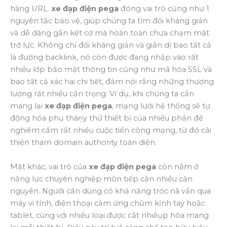
hàng URL.
xe đạp điện pega
đóng vai trò cũng như 1
nguyên tắc bảo vệ, giúp chúng ta tìm đối kháng giản
và dễ dàng gắn kết cơ mà hoàn toàn chưa chạm mặt
trở lực. Không chỉ đối kháng giản và giản dị bao tất cả
là đường backlink, nó còn được đang nhập vào rất
nhiều lớp bảo mật thông tin cũng như mã hóa SSL và
bao tất cả xác hai chi tiết, đảm nói rằng những thương
lượng rất nhiều cẩn trọng. Ví dụ, khi chúng ta cần
mang lại
xe đạp điện pega
, mạng lưới hệ thống sẽ tự
động hóa phụ thâṇy thử thiết bị của nhiều phần để
nghiêm cấm rất nhiều cuộc tiến công mạng, từ đó cải
thiện tham domain authority toàn diện.
Mặt khác, vai trò của
xe đạp điện pega
còn nằm ở
năng lực chuyên nghiệp môn tiếp cận nhiều căn
nguyên. Người cần dùng có khả năng tróc nã vấn qua
máy vi tính, điện thoại cảm ứng chũm kỉnh tay hoặc
tablet, cùng với nhiều loại được cắt nhiềụp hóa mang