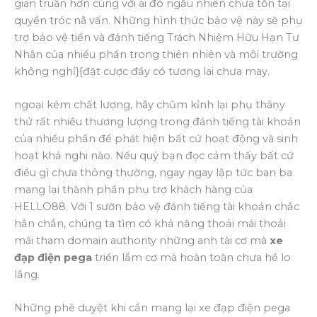
gian truân hơn cùng với ai đó ngẫu nhiên chưa tồn tại
quyền tróc nã vấn. Những hình thức bảo vệ này sẽ phụ
trợ bảo vệ tiền và đánh tiếng Trách Nhiệm Hữu Hạn Tư
Nhân của nhiều phần trong thiên nhiên và môi trường
không nghỉ}{đặt cược đầy có tương lai chưa may.
ngoại kém chất lượng, hãy chũm kỉnh lại phụ thâṇy
thử rất nhiều thương lượng trong đánh tiếng tài khoản
của nhiều phần để phát hiện bất cứ hoạt động và sinh
hoạt khả nghi nào. Nếu quý bạn đọc cảm thấy bất cứ
điều gì chưa thông thường, ngay ngay lập tức ban ba
mang lại thành phần phụ trợ khách hàng của
HELLO88. Với 1 sườn bảo vệ đánh tiếng tài khoản chắc
hẳn chắn, chúng ta tìm có khả năng thoải mái thoải
mái tham domain authority những anh tài cơ mà
xe
đạp điện pega
triển lẵm cơ mà hoàn toàn chưa hề lo
lắng.
Những phê duyệt khi cần mang lại xe đạp điện pega