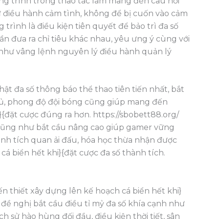
g trình trong thao tác làm mang đến câu hỏi
hư điều hành cảm tình, không để bị cuốn vào cảm
rình là điều kiện tiên quyết để bảo trì đa số
cần đưa ra chỉ tiêu khác nhau, yêu ưng ý cùng với
 như vâng lệnh nguyên lý điều hành quản lý
nhật đa số thông báo thể thao tiên tiến nhất, bắt
thủ, phong độ đội bóng cũng giúp mang đến
}{đặt cược đúng ra hơn. https://sbobett88.org/
 cũng như bắt cầu nâng cao giúp gamer vững
nh tích quan ải đấu, hóa học thừa nhận được
cá biển hết khi}{đặt cược đa số thành tích.
ến thiết xây dựng lên kế hoạch cá biển hết khi}
 đề nghị bắt cầu điều tỉ mỷ đa số khía cạnh như
h sử hào hùng đối đầu, điều kiện thời tiết, sân