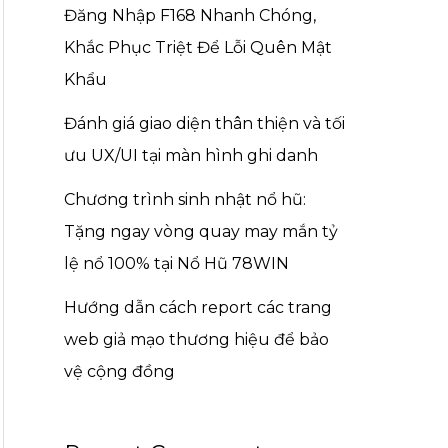
Đăng Nhập F168 Nhanh Chóng,
Khắc Phục Triệt Để Lỗi Quên Mật
Khẩu
Đánh giá giao diện thân thiện và tối
ưu UX/UI tại màn hình ghi danh
Chương trình sinh nhật nổ hũ:
Tặng ngay vòng quay may mắn tỷ
lệ nổ 100% tại Nổ Hũ 78WIN
Hướng dẫn cách report các trang
web giả mạo thương hiệu để bảo
vệ cộng đồng