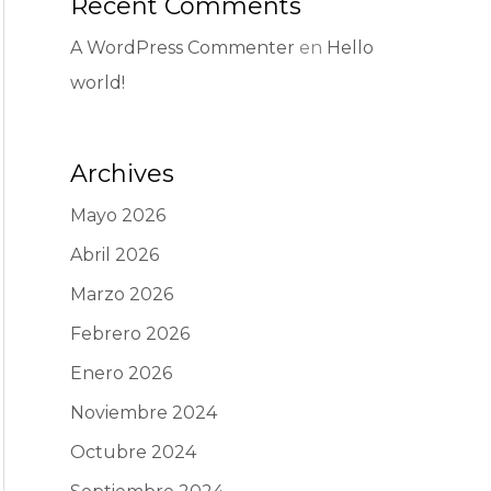
Recent Comments
A WordPress Commenter
en
Hello
world!
Archives
Mayo 2026
Abril 2026
Marzo 2026
Febrero 2026
Enero 2026
Noviembre 2024
Octubre 2024