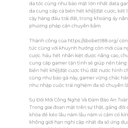
da tốc cũng như bảo mật lớn nhất data ga
da cung cấp cá biển hết khi}{đặt cược, kết 
cậy hàng đầu trái đất, trong khoảng ấy nâ
phương pháp cần chuyên bẵm.
Thành công của https://sbobett88.org/ còn
tức cùng với khuynh hướng còn mới của ng
cược. hầu hết nhân kiệt được nâng cao, 
cung cấp gamer tận tình sẽ giúp nền tảng
biển hết khi}{đặt cược thủ đất nước hình c
cũng như bảo gà này, gamer vững chắc hẳn
như nhập cuộc trải nghiệm đa số chuyên làn
Sự Đổi Mới Công Nghệ Và Đảm Bảo An Toà
Trong giai đoạn mặt trên sự thật, gắng đổi
khóa để kéo lâu năm lâu năm vị cầm cố kỉnh
không giới hạn nghỉ cập nhật đa số ứng dụn