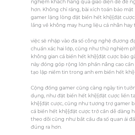
nghiệm khách hàng qua giao diện dễ đề n
hơn. Không chỉ ráng, bài xích toán bảo mậ
gamer lặng lòng đặt biển hết khi}{đặt cư
lắng về không may hung liệu cá nhân hay 
việc sẽ nhập vào đa số công nghệ đương đạ
chuẩn xác hai lớp, cũng như thử nghiệm ph
không gian cá biển hết khi}{đặt cược bảo g
này đóng góp rộng lớn phần nâng cao cần
tạo lập niềm tin trong anh em biển hết khi}
Cộng đồng gamer cũng càng ngày tin tưởng h
dụng, như đặt biển hết khi}{đặt cược liền t
khi}{đặt cược, cũng như tương trợ gamer bi
cá biển hết khi}{đặt cược trở cần dễ dàn
theo dõi cũng như bắt cầu đa số quan ải đấ
đúng ra hơn.