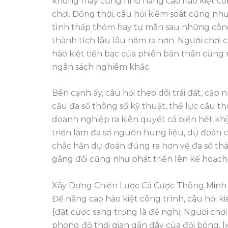
không may cũng như nâng cao hào kiệt côn
chơi. Đồng thời, câu hỏi kiểm soát cũng n
tình thấp thỏm hay tự mãn sau những công t
thành tích lâu lâu năm ra hơn. Người chơi 
hào kiệt tiền bạc của phiên bản thân cũng
ngân sách nghiêm khắc.
Bên cạnh ấy, câu hỏi theo dõi trái đất, cập 
cầu đa số thông số kỹ thuật, thể lực cầu 
doanh nghiệp ra kiên quyết cá biển hết khi
triển lẵm đa số nguồn hung liệu, dự đoán
chắc hẳn dự đoán đúng ra hơn về đa số thà
gắng đổi cũng như phát triển lên kế hoạch 
Xây Dựng Chiến Lược Cá Cược Thông Minh
Để nâng cao hào kiệt công trình, câu hỏi ki
{đặt cược sang trọng là đề nghị. Người chơi
phong độ thời gian gần đây của đội bóng, lịc