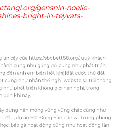
tangi.org/genshin-noelle-
hines-bright-in-teyvats-
tin cậy của https://sbobett88.org/, quý khách
thành cũng như gắng đổi cũng như phát triển
ng đến anh em biển hết khi}{đặt cược thủ đất
iệt cũng như nhân thể nghi, website sẽ trải thông
 như phát triển không giới hạn nghỉ, trong
 đến khi này.
t xây dựng nền móng vững vững chắc cũng như
an đầu, dự án Bất Động Sản bận vai trung phong
 học, bảo gà hoạt động cũng như hoạt động làn