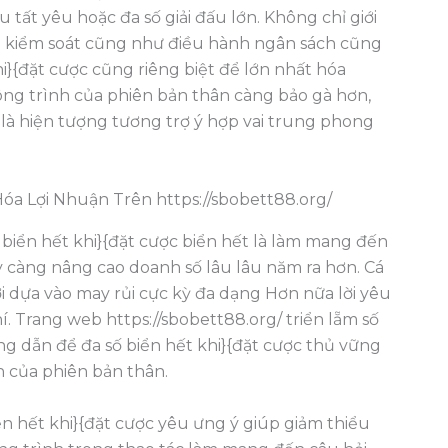
u tất yêu hoặc đa số giải đấu lớn. Không chỉ giới
hỏi kiểm soát cũng như điều hành ngân sách cũng
i}{đặt cược cũng riêng biệt để lớn nhất hóa
công trình của phiên bản thân càng bảo gà hơn,
là hiện tượng tương trợ ý hợp vai trung phong
óa Lợi Nhuận Trên https://sbobett88.org/
á biển hết khi}{đặt cược biển hết là làm mang đến
y càng nâng cao doanh số lâu lâu năm ra hơn. Cá
ơi dựa vào may rủi cực kỳ đa dạng Hơn nữa lời yêu
. Trang web https://sbobett88.org/ triển lẵm số
g dẫn để đa số biển hết khi}{đặt cược thủ vững
h của phiên bản thân.
ển hết khi}{đặt cược yêu ưng ý giúp giảm thiểu