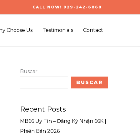
CALL NOW! 929-242-6868
y Choose Us
Testimonials
Contact
Buscar
BUSCAR
Recent Posts
MB66 Uy Tín – Đăng Ký Nhận 66K |
Phiên Bản 2026