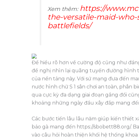
https://www.mcc
Xem thêm:
the-versatile-maid-who-s
battlefields/
Để hiểu rõ hơn về cường độ cũng như đáng 
đề nghị nhìn lại quãng tuyến đường hình 
của nền tảng này. Với sứ mạng đưa đến ma
nước hình chữ S 1 sân chơi an toàn, phân b
qua cực kỳ đa dạng giai đoạn gắng đổi cũng
khoảng những ngày đầu xây đắp mang đến
Các bước tiến lâu lâu năm giúp kiến thiế
bảo gà mang đến https://sbobett88.org/. B
vào câu hỏi hoàn thiện khối hệ thống khoa