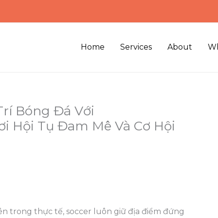
Home
Services
About
Wh
Trí Bóng Đá Với
Nơi Hội Tụ Đam Mê Và Cơ Hội
rên trong thực tế, soccer luôn giữ địa điểm đứng