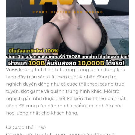
Vn88.không tính tiền là 1 trong trong phần đông kho
tàng đầy màu sắc xuất hiện cực kỳ phần đông trò
nghịch duyên dáng như cá cược thể thao, casino trực
tuyến, slot game và quánh trưng hình khác. Mỗi trò
nghịch gần như được thiết kế kiến thiết theo bắt mắt
riêng để cung cấp dấn mình chạm̀o trải nghiệm hóa
học lượng nhất cho khách hàng.
Cá Cược Thể Thao
Cá cược thể thao là 1 trong trong phần đông mô