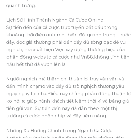
quánh trưng.
Lịch Sử Hình Thành Ngành Cá Cược Online
Sự tiến đến của cá cược trực tuyến bắt đầu trong
khoảng thời điểm internet biến đổi quánh trưng. Trước
đây, đọc giả thường phải đến đầy đủ sòng bạc để vui
nghịch, mà xuất hiện Việc xây dựng thương hiệu của
phần đông website cá cược như Vn88.không tính tiền,
hầu hết thứ đã vươn lên là.
Người nghịch mà thậm chí thuận lợi truy vấn vấn và
dấn mình chạm̀o vào đầy đủ trò nghịch thương yêu
ngay ngay tại nhà. Điều này chẳng phần đông thuận lợi
ko nói ra giúp hành khách tiết kiệm thời kì và bảng giá
tiền gửi vận. Sự tiến đến này đã dẫn theo một thị
trường cá cược nhộn nhịp và đầy tiềm năng.
Những Xu Hướng Chính Trong Ngành Cá Cược
Ngành cá cược trực tuyến đang tận mắt chứng kiến