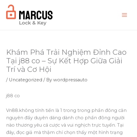
Skip
to
content
Khám Phá Trải Nghiệm Đỉnh Cao
Tại j88 co – Sự Kết Hợp Giữa Giải
Trí và Cơ Hội
/
Uncategorized
/ By
wordpressauto
j88 co
Vn88.không tính tiền là 1 trong trong phần đông căn
nguyên đầy duyên dáng dành cho phần đông người
nào thương yêu cá cược và vui nghịch trực tuyến. Tại
đây, đọc giả mà thậm chí chọn thấy một hình trạng