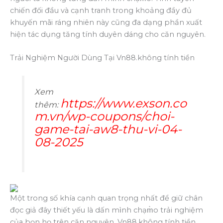
chiến đối đầu và cạnh tranh trong khoảng đầy đủ
khuyến mãi ráng nhiên này cũng đa dạng phần xuất
hiện tác dụng tăng tính duyên dáng cho căn nguyên.
Trải Nghiệm Người Dùng Tại Vn88.không tính tiền
Xem
https://www.exson.co
thêm:
m.vn/wp-coupons/choi-
game-tai-aw8-thu-vi-04-
08-2025
Một trong số khía cạnh quan trọng nhất để giữ chân
đọc giả đây thiết yếu là dấn mình chạm̀o trải nghiệm
của bọn họ trên căn nguyên. Vn88.không tính tiền