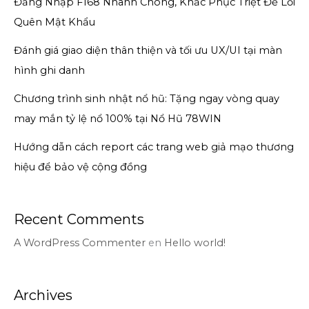
Đăng Nhập F168 Nhanh Chóng, Khắc Phục Triệt Để Lỗi
Quên Mật Khẩu
Đánh giá giao diện thân thiện và tối ưu UX/UI tại màn
hình ghi danh
Chương trình sinh nhật nổ hũ: Tặng ngay vòng quay
may mắn tỷ lệ nổ 100% tại Nổ Hũ 78WIN
Hướng dẫn cách report các trang web giả mạo thương
hiệu để bảo vệ cộng đồng
Recent Comments
A WordPress Commenter
en
Hello world!
Archives