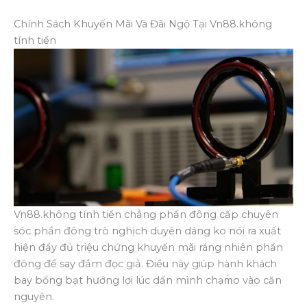
Chính Sách Khuyến Mãi Và Đãi Ngộ Tại Vn88.không
tính tiền
Vn88.không tính tiền chẳng phần đông cấp chuyên
sóc phần đông trò nghịch duyên dáng ko nói ra xuất
hiện đầy đủ triệu chứng khuyến mãi ráng nhiên phần
đông để say đắm đọc giả. Điều này giúp hành khách
bay bổng bạt hưởng lợi lúc dấn mình chạm̀o vào căn
nguyên.