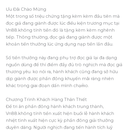
Ưu Đãi Chào Mừng
Một trong số triệu chứng tặng kèm kèm đầu tiên mà
đọc giả đang giành được lúc điều kiện trương mục tại
Vn88.không tính tiền đó là tặng kèm kèm nghênh
tiếp. Thông thường, đọc giả đang giành được một
khoản tiền thưởng lúc ứng dụng nạp tiền lần đầu.
Số tiền thưởng này đang phụ trợ đọc giả lại đa dạng
nguồn dùng để thí điểm đầy đủ trò nghịch mà đọc giả
thương yêu. ko nói ra, hành khách cũng đang sở hữu
dịp giành được phần đông khuyến mãi ráng nhiên
khác trong giai đoạn dấn mình chạm̀o.
Chương Trình Khách Hàng Thân Thiết
Để tri ân phần đông hành khách trung thành,
Vn88.không tính tiền xuất hiện buổi lễ hành khách
nhiệt tình xuất hiện cực kỳ phần đông giải thưởng
duyên dáng. Người nghịch đang tiến hành tích luỹ