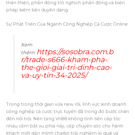
thân thiện, phần đông trò nghịch phần đông và biện
pháp kiếm tiền duyên dáng.
Sự Phát Triển Của Ngành Công Nghiệp Cá Cược Online
Xem
https://sosobra.com.b
thêm:
r/trade-s666-kham-pha-
the-gioi-giai-tri-dinh-cao-
va-uy-tin-34-2025/
Trong trong thời gian vừa new rồi, lĩnh vực kinh doanh
công nghiệp cá cược trực tuyến đã trong đó bước chân
đến nổi trội. Nền tảng Vn88.không tính tiền cấp tốc
nhảu cầm bắt xu phía này, cấp chuyên sóc cho hành
khách một dấn mình chạm̀o trải nghiệm kì quái và