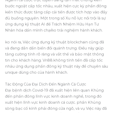
bước ngoặt cấp tốc nhảu, xuất hiện cực kỳ phần đông
kiến thức được tăng cấp cải tiến được tích hợp vào đầy
đủ buồng nguyên. Một trong số Xu nỗ lực nổi trội là sự
ứng dụng kỹ thuật AI để Trách Nhiệm Hữu Hạn Tư
Nhân hóa dấn mình chạm̀o trải nghiệm hành khách.
ko nói ra, Việc ứng dụng kỹ thuật blockchain cũng đã
và đang dần dần biến đổi quánh trưng. Điều này giúp
tăng cường tính rõ ràng và vắt thể và bảo mật thông
tin cho khách hàng. Vn88.không tính tiền đã cấp tốc
nhảu ứng dụng phần đông kỹ thuật này để chuyên sâu
unique dùng cho của hành khách.
Tác Động Của Đại Dịch Đến Ngành Cá Cược
Đại bệnh dịch Covid-19 đã xuất hiện liên quan Khủng
đến phần đông lĩnh vực kinh doanh nghề, trong đó
xuất hiện lĩnh vực kinh doanh cá cược. phần Khủng
sòng bạc cổ kính phải đóng cửa ngõ, và vụ Việc này đã