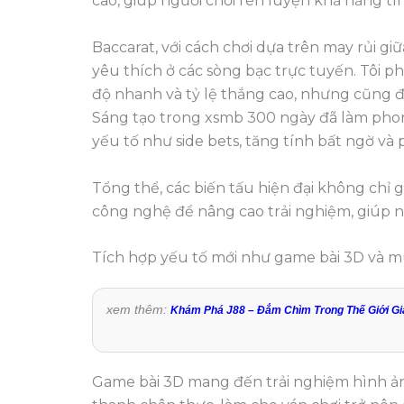
cao, giúp người chơi rèn luyện khả năng tí
Baccarat, với cách chơi dựa trên may rủi g
yêu thích ở các sòng bạc trực tuyến. Tôi p
độ nhanh và tỷ lệ thắng cao, nhưng cũng đòi
Sáng tạo trong xsmb 300 ngày đã làm pho
yếu tố như side bets, tăng tính bất ngờ và
Tổng thể, các biến tấu hiện đại không chỉ 
công nghệ để nâng cao trải nghiệm, giúp 
Tích hợp yếu tố mới như game bài 3D và m
xem thêm:
Khám Phá J88 – Đắm Chìm Trong Thế Giới Giả
Game bài 3D mang đến trải nghiệm hình ản