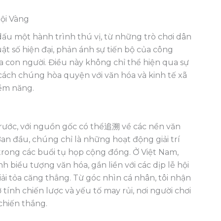
ấu một hành trình thú vị, từ những trò chơi dân
t số hiện đại, phản ánh sự tiến bộ của công
của con người. Điều này không chỉ thể hiện qua sự
ách chúng hòa quyện với văn hóa và kinh tế xã
iềm năng.
 trước, với nguồn gốc có thể追溯 về các nền văn
an đầu, chúng chỉ là những hoạt động giải trí
 trong các buổi tụ họp cộng đồng. Ở Việt Nam,
 biểu tượng văn hóa, gắn liền với các dịp lễ hội
iải tỏa căng thẳng. Từ góc nhìn cá nhân, tôi nhận
 tính chiến lược và yếu tố may rủi, nơi người chơi
chiến thắng.