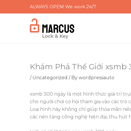
Skip
ALWAYS OPEN! We work 24/7
to
content
Khám Phá Thế Giới xsmb 3
/
Uncategorized
/ By
wordpressauto
xsmb 300 ngày là một hình thức giải trí t
cho người chơi cơ hội tham gia vào các trò
Loại hình này không chỉ giúp thỏa mãn ni
các nền tảng công nghệ hiện đại, thu hút 