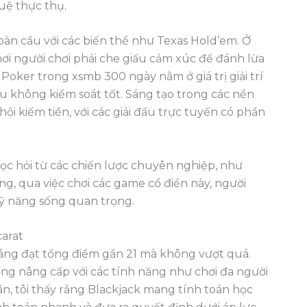
tuệ thực thụ.
toàn cầu với các biến thể như Texas Hold’em. Ở
 nơi người chơi phải che giấu cảm xúc để đánh lừa
 Poker trong xsmb 300 ngày nằm ở giá trị giải trí
ếu không kiểm soát tốt. Sáng tạo trong các nền
hội kiếm tiền, với các giải đấu trực tuyến có phần
ọc hỏi từ các chiến lược chuyên nghiệp, như
ằng, qua việc chơi các game cổ điển này, người
kỹ năng sống quan trọng.
carat
 gắng đạt tổng điểm gần 21 mà không vượt quá.
ởng nâng cấp với các tính năng như chơi đa người
ân, tôi thấy rằng Blackjack mang tính toán học