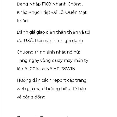
Đăng Nhập F168 Nhanh Chóng,
Khắc Phục Triệt Để Lỗi Quên Mật
Khẩu
Đánh giá giao diện thân thiện và tối
ưu UX/UI tại màn hình ghi danh
Chương trình sinh nhật nổ hũ:
Tặng ngay vòng quay may mắn tỷ
lệ nổ 100% tại Nổ Hũ 78WIN
Hướng dẫn cách report các trang
web giả mạo thương hiệu để bảo
vệ cộng đồng