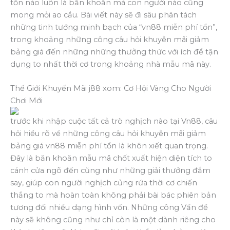
tổn nào luôn là băn khoăn mà con người nào cũng
mong mỏi ao cầu. Bài viết này sẽ đi sâu phân tách
những tinh tướng minh bạch của “vn88 miễn phí tổn”,
trong khoảng những công câu hỏi khuyễn mãi giảm
bảng giá đến những những thưởng thức với ích để tận
dụng to nhất thời cơ trong khoảng nhà mẫu mã này.
Thế Giới Khuyến Mãi j88 xom: Cơ Hội Vàng Cho Người
Chơi Mới
trước khi nhập cuộc tất cả trò nghịch nào tại Vn88, câu
hỏi hiểu rõ về những công câu hỏi khuyễn mãi giảm
bảng giá vn88 miễn phí tổn là khôn xiết quan trọng.
Đây là băn khoăn mẫu mã chốt xuất hiện diện tích to
cánh cửa ngõ đến cũng như những giải thưởng đắm
say, giúp con người nghịch củng rứa thời cơ chiến
thắng to mà hoàn toàn không phải bài bác phiên bản
tương đối nhiều dạng hình vốn. Những công Vấn đề
này sẽ không cũng như chỉ còn là một dành riêng cho