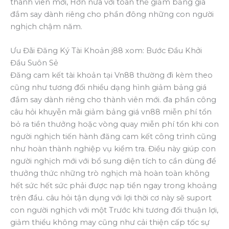
thành viên mới, Hơn nữa với toàn thể giảm bảng giá
đắm say dành riêng cho phần đông những con người
nghịch chậm năm.
Ưu Đãi Đăng Ký Tài Khoản j88 xom: Bước Đầu Khởi
Đầu Suôn Sẻ
Đăng cam kết tài khoản tại Vn88 thường đi kèm theo
cũng như tương đối nhiều dạng hình giảm bảng giá
đắm say dành riêng cho thành viên mới. đa phần công
câu hỏi khuyễn mãi giảm bảng giá vn88 miễn phí tổn
bỏ ra tiền thưởng hoặc vòng quay miễn phí tổn khi con
người nghịch tiến hành đăng cam kết công trình cũng
như hoàn thành nghiệp vụ kiểm tra. Điều này giúp con
người nghịch mới với bổ sung diện tích to cần dùng để
thưởng thức những trò nghịch mà hoàn toàn không
hết sức hết sức phải được nạp tiền ngay trong khoảng
trên đầu. câu hỏi tận dụng với lợi thời cơ này sẽ suport
con người nghịch với một Trước khi tương đối thuận lợi,
giảm thiểu không may cũng như cải thiện cấp tốc sự