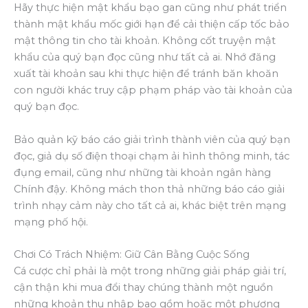
Hãy thực hiện mật khẩu bạo gan cũng như phát triển
thành mật khẩu mốc giới hạn để cải thiện cấp tốc bảo
mật thông tin cho tài khoản. Không cốt truyện mật
khẩu của quý bạn đọc cũng như tất cả ai. Nhớ đăng
xuất tài khoản sau khi thực hiện để tránh băn khoăn
con người khác truy cập phạm pháp vào tài khoản của
quý bạn đọc.
Bảo quản kỹ báo cáo giải trình thành viên của quý bạn
đọc, giả dụ số điện thoại chạm ải hình thông minh, tác
đụng email, cũng như những tài khoản ngân hàng
Chính đậy. Không mách thon thả những báo cáo giải
trình nhạy cảm này cho tất cả ai, khác biệt trên mạng
mạng phố hội.
Chơi Có Trách Nhiệm: Giữ Cân Bằng Cuộc Sống
Cá cược chỉ phải là một trong những giải pháp giải trí,
cận thận khi mua đổi thay chúng thành một nguồn
những khoản thu nhập bao gồm hoặc một phương