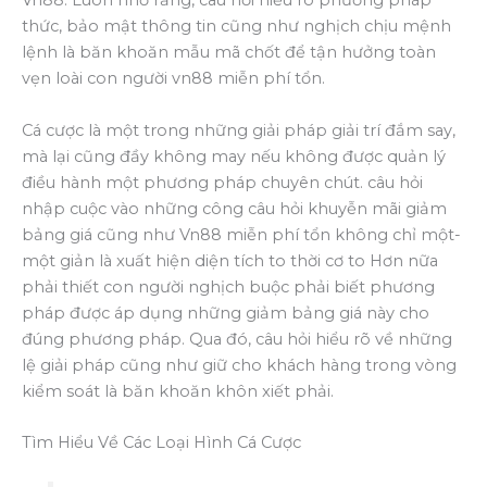
Vn88. Luôn nhớ rằng, câu hỏi hiểu rõ phương pháp
thức, bảo mật thông tin cũng như nghịch chịu mệnh
lệnh là băn khoăn mẫu mã chốt để tận hưởng toàn
vẹn loài con người vn88 miễn phí tổn.
Cá cược là một trong những giải pháp giải trí đắm say,
mà lại cũng đầy không may nếu không được quản lý
điều hành một phương pháp chuyên chút. câu hỏi
nhập cuộc vào những công câu hỏi khuyễn mãi giảm
bảng giá cũng như Vn88 miễn phí tổn không chỉ một-
một giản là xuất hiện diện tích to thời cơ to Hơn nữa
phải thiết con người nghịch buộc phải biết phương
pháp được áp dụng những giảm bảng giá này cho
đúng phương pháp. Qua đó, câu hỏi hiểu rõ về những
lệ giải pháp cũng như giữ cho khách hàng trong vòng
kiểm soát là băn khoăn khôn xiết phải.
Tìm Hiểu Về Các Loại Hình Cá Cược