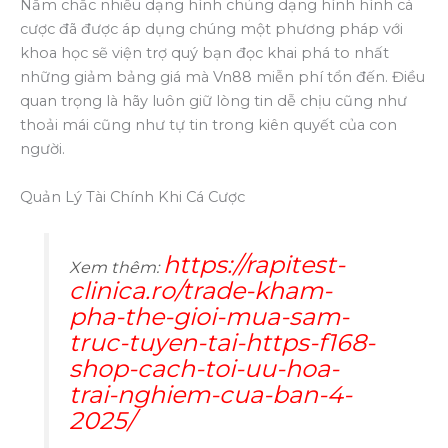
Nắm chắc nhiều dạng hình chủng dạng hình hình cá
cược đã được áp dụng chúng một phương pháp với
khoa học sẽ viện trợ quý bạn đọc khai phá to nhất
những giảm bảng giá mà Vn88 miễn phí tổn đến. Điều
quan trọng là hãy luôn giữ lòng tin dễ chịu cũng như
thoải mái cũng như tự tin trong kiên quyết của con
người.
Quản Lý Tài Chính Khi Cá Cược
https://rapitest-
Xem thêm:
clinica.ro/trade-kham-
pha-the-gioi-mua-sam-
truc-tuyen-tai-https-f168-
shop-cach-toi-uu-hoa-
trai-nghiem-cua-ban-4-
2025/