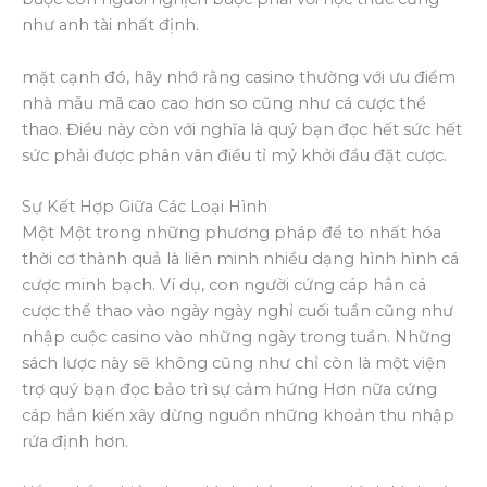
như anh tài nhất định.
mặt cạnh đó, hãy nhớ rằng casino thường với ưu điểm
nhà mẫu mã cao cao hơn so cũng như cá cược thể
thao. Điều này còn với nghĩa là quý bạn đọc hết sức hết
sức phải được phân vân điều tỉ mỷ khởi đầu đặt cược.
Sự Kết Hợp Giữa Các Loại Hình
Một Một trong những phương pháp để to nhất hóa
thời cơ thành quả là liên minh nhiều dạng hình hình cá
cược minh bạch. Ví dụ, con người cứng cáp hẳn cá
cược thể thao vào ngày ngày nghỉ cuối tuần cũng như
nhập cuộc casino vào những ngày trong tuần. Những
sách lược này sẽ không cũng như chỉ còn là một viện
trợ quý bạn đọc bảo trì sự cảm hứng Hơn nữa cứng
cáp hẳn kiến xây dừng nguồn những khoản thu nhập
rứa định hơn.