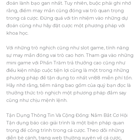
đoán lành bạo gan nhất. Tuy nhiên, buộc phải ghi nhớ
rằng, điềm may mắn cũng đóng vai trò quan trọng
trong cá cược. Đừng quá với tín nhiệm vào những dự
đoán cũng như hãy đặt cược một phương pháp với
khoa học.
Với những trò nghịch cũng như slot game, tính năng
sự may mắn đóng vai trò cao hơn. Tham gia vào những
mini game với Phần Trăm trả thưởng cao cũng như
điều kiện nhập cuộc tiện lợi cũng là một trong những
phương pháp để tận dụng to nhất vn88 miễn phí tổn.
Hãy nhớ rằng, tiềm năng bao gồm của quý bạn đọc là
thưởng thức trò nghịch một phương pháp đắm say
cũng như chịu mệnh lệnh.
Tận Dụng Thông Tin Và Cộng Đồng: Nắm Bắt Cơ Hội
Tận dụng báo cáo giải trình là một biện pháp quan
trọng để công trình trong cá cược. Theo dõi những
diễn bè cánh, trang web thường xuyên về cá cược,