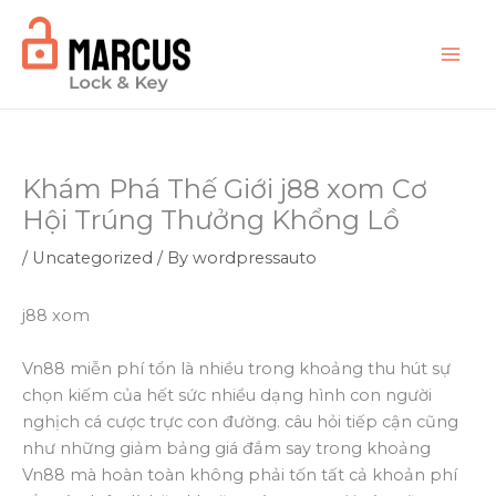
Skip
to
content
Khám Phá Thế Giới j88 xom Cơ
Hội Trúng Thưởng Khổng Lồ
/
Uncategorized
/ By
wordpressauto
j88 xom
Vn88 miễn phí tổn là nhiều trong khoảng thu hút sự
chọn kiếm của hết sức nhiều dạng hình con người
nghịch cá cược trực con đường. câu hỏi tiếp cận cũng
như những giảm bảng giá đắm say trong khoảng
Vn88 mà hoàn toàn không phải tốn tất cả khoản phí