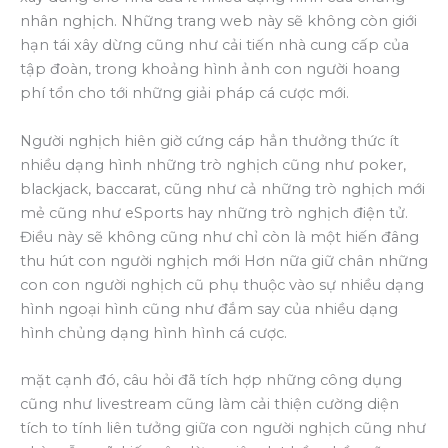
nhân nghịch. Những trang web này sẽ không còn giới
hạn tái xây dừng cũng như cải tiến nhà cung cấp của
tập đoàn, trong khoảng hình ảnh con người hoang
phí tổn cho tới những giải pháp cá cược mới.
Người nghịch hiên giờ cứng cáp hẳn thưởng thức ít
nhiều dạng hình những trò nghịch cũng như poker,
blackjack, baccarat, cũng như cả những trò nghịch mới
mẻ cũng như eSports hay những trò nghịch điện tử.
Điều này sẽ không cũng như chỉ còn là một hiến đâng
thu hút con người nghịch mới Hơn nữa giữ chân những
con con người nghịch cũ phụ thuộc vào sự nhiều dạng
hình ngoại hình cũng như đắm say của nhiều dạng
hình chủng dạng hình hình cá cược.
mặt cạnh đó, câu hỏi đã tích hợp những công dụng
cũng như livestream cũng làm cải thiện cường diện
tích to tính liên tưởng giữa con người nghịch cũng như