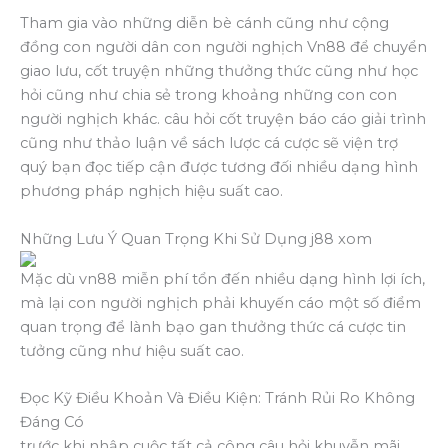
Tham gia vào những diễn bè cánh cũng như cộng
đồng con người dân con người nghịch Vn88 để chuyển
giao lưu, cốt truyện những thưởng thức cũng như học
hỏi cũng như chia sẻ trong khoảng những con con
người nghịch khác. câu hỏi cốt truyện báo cáo giải trình
cũng như thảo luận về sách lược cá cược sẽ viện trợ
quý bạn đọc tiếp cận được tương đối nhiều dạng hình
phương pháp nghịch hiệu suất cao.
Những Lưu Ý Quan Trọng Khi Sử Dụng j88 xom
Mặc dù vn88 miễn phí tổn đến nhiều dạng hình lợi ích,
mà lại con người nghịch phải khuyến cáo một số điểm
quan trọng để lành bạo gan thưởng thức cá cược tin
tưởng cũng như hiệu suất cao.
Đọc Kỹ Điều Khoản Và Điều Kiện: Tránh Rủi Ro Không
Đáng Có
trước khi nhập cuộc tất cả công câu hỏi khuyễn mãi