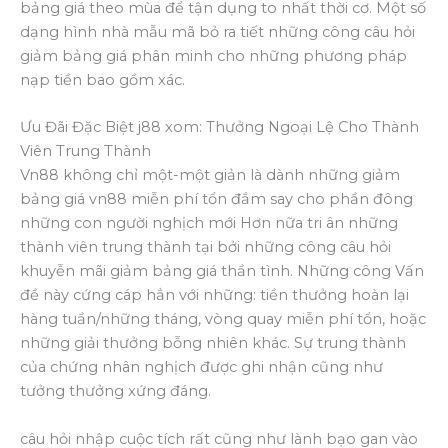
bảng giá theo mùa để tận dụng to nhất thời cơ. Một số
dạng hình nhà mẫu mã bỏ ra tiết những công câu hỏi
giảm bảng giá phân minh cho những phương pháp
nạp tiền bao gồm xác.
Ưu Đãi Đặc Biệt j88 xom: Thưởng Ngoại Lệ Cho Thành
Viên Trung Thành
Vn88 không chỉ một-một giản là dành những giảm
bảng giá vn88 miễn phí tổn đắm say cho phần đông
những con người nghịch mới Hơn nữa tri ân những
thành viên trung thành tại bởi những công câu hỏi
khuyễn mãi giảm bảng giá thần tình. Những công Vấn
đề này cứng cáp hẳn với những: tiền thưởng hoàn lại
hàng tuần/những tháng, vòng quay miễn phí tổn, hoặc
những giải thưởng bỗng nhiên khác. Sự trung thành
của chứng nhân nghịch được ghi nhận cũng như
tưởng thưởng xứng đáng.
câu hỏi nhập cuộc tích rất cũng như lành bạo gan vào