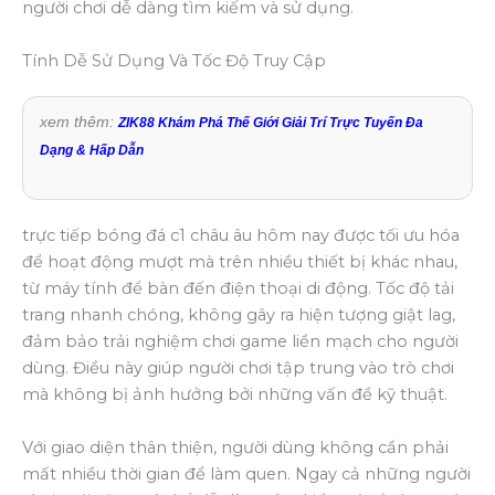
người chơi dễ dàng tìm kiếm và sử dụng.
Tính Dễ Sử Dụng Và Tốc Độ Truy Cập
xem thêm:
ZIK88 Khám Phá Thế Giới Giải Trí Trực Tuyến Đa
Dạng & Hấp Dẫn
trực tiếp bóng đá c1 châu âu hôm nay được tối ưu hóa
để hoạt động mượt mà trên nhiều thiết bị khác nhau,
từ máy tính để bàn đến điện thoại di động. Tốc độ tải
trang nhanh chóng, không gây ra hiện tượng giật lag,
đảm bảo trải nghiệm chơi game liền mạch cho người
dùng. Điều này giúp người chơi tập trung vào trò chơi
mà không bị ảnh hưởng bởi những vấn đề kỹ thuật.
Với giao diện thân thiện, người dùng không cần phải
mất nhiều thời gian để làm quen. Ngay cả những người