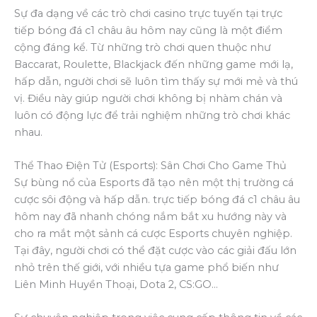
Sự đa dạng về các trò chơi casino trực tuyến tại trực
tiếp bóng đá c1 châu âu hôm nay cũng là một điểm
cộng đáng kể. Từ những trò chơi quen thuộc như
Baccarat, Roulette, Blackjack đến những game mới lạ,
hấp dẫn, người chơi sẽ luôn tìm thấy sự mới mẻ và thú
vị. Điều này giúp người chơi không bị nhàm chán và
luôn có động lực để trải nghiệm những trò chơi khác
nhau.
Thể Thao Điện Tử (Esports): Sân Chơi Cho Game Thủ
Sự bùng nổ của Esports đã tạo nên một thị trường cá
cược sôi động và hấp dẫn. trực tiếp bóng đá c1 châu âu
hôm nay đã nhanh chóng nắm bắt xu hướng này và
cho ra mắt một sảnh cá cược Esports chuyên nghiệp.
Tại đây, người chơi có thể đặt cược vào các giải đấu lớn
nhỏ trên thế giới, với nhiều tựa game phổ biến như
Liên Minh Huyền Thoại, Dota 2, CS:GO…