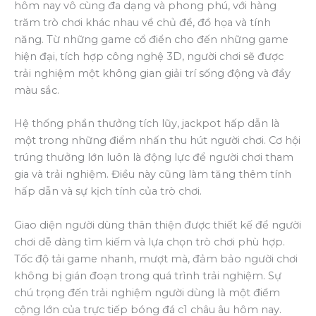
hôm nay vô cùng đa dạng và phong phú, với hàng
trăm trò chơi khác nhau về chủ đề, đồ họa và tính
năng. Từ những game cổ điển cho đến những game
hiện đại, tích hợp công nghệ 3D, người chơi sẽ được
trải nghiệm một không gian giải trí sống động và đầy
màu sắc.
Hệ thống phần thưởng tích lũy, jackpot hấp dẫn là
một trong những điểm nhấn thu hút người chơi. Cơ hội
trúng thưởng lớn luôn là động lực để người chơi tham
gia và trải nghiệm. Điều này cũng làm tăng thêm tính
hấp dẫn và sự kịch tính của trò chơi.
Giao diện người dùng thân thiện được thiết kế để người
chơi dễ dàng tìm kiếm và lựa chọn trò chơi phù hợp.
Tốc độ tải game nhanh, mượt mà, đảm bảo người chơi
không bị gián đoạn trong quá trình trải nghiệm. Sự
chú trọng đến trải nghiệm người dùng là một điểm
cộng lớn của trực tiếp bóng đá c1 châu âu hôm nay.