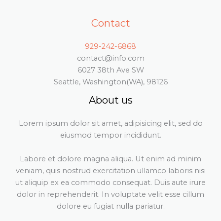
Contact
929-242-6868
contact@info.com
6027 38th Ave SW
Seattle, Washington(WA), 98126
About us
Lorem ipsum dolor sit amet, adipisicing elit, sed do
eiusmod tempor incididunt.
Labore et dolore magna aliqua. Ut enim ad minim
veniam, quis nostrud exercitation ullamco laboris nisi
ut aliquip ex ea commodo consequat. Duis aute irure
dolor in reprehenderit. In voluptate velit esse cillum
dolore eu fugiat nulla pariatur.