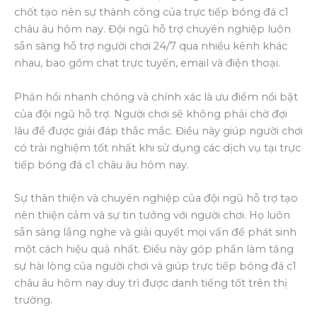
chốt tạo nên sự thành công của trực tiếp bóng đá c1
châu âu hôm nay. Đội ngũ hỗ trợ chuyên nghiệp luôn
sẵn sàng hỗ trợ người chơi 24/7 qua nhiều kênh khác
nhau, bao gồm chat trực tuyến, email và điện thoại.
Phản hồi nhanh chóng và chính xác là ưu điểm nổi bật
của đội ngũ hỗ trợ. Người chơi sẽ không phải chờ đợi
lâu để được giải đáp thắc mắc. Điều này giúp người chơi
có trải nghiệm tốt nhất khi sử dụng các dịch vụ tại trực
tiếp bóng đá c1 châu âu hôm nay.
Sự thân thiện và chuyên nghiệp của đội ngũ hỗ trợ tạo
nên thiện cảm và sự tin tưởng với người chơi. Họ luôn
sẵn sàng lắng nghe và giải quyết mọi vấn đề phát sinh
một cách hiệu quả nhất. Điều này góp phần làm tăng
sự hài lòng của người chơi và giúp trực tiếp bóng đá c1
châu âu hôm nay duy trì được danh tiếng tốt trên thị
trường.