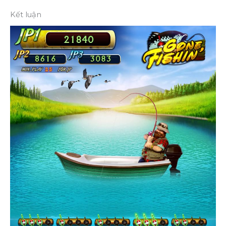
Kết luận