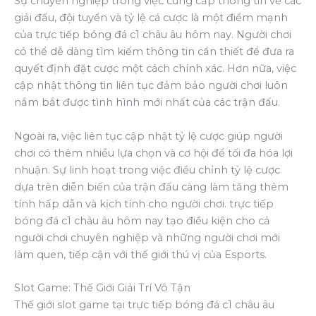
Sự chuyên nghiệp trong việc cung cấp thông tin về các
giải đấu, đội tuyển và tỷ lệ cá cược là một điểm mạnh
của trực tiếp bóng đá c1 châu âu hôm nay. Người chơi
có thể dễ dàng tìm kiếm thông tin cần thiết để đưa ra
quyết định đặt cược một cách chính xác. Hơn nữa, việc
cập nhật thông tin liên tục đảm bảo người chơi luôn
nắm bắt được tình hình mới nhất của các trận đấu.
Ngoài ra, việc liên tục cập nhật tỷ lệ cược giúp người
chơi có thêm nhiều lựa chọn và cơ hội để tối đa hóa lợi
nhuận. Sự linh hoạt trong việc điều chỉnh tỷ lệ cược
dựa trên diễn biến của trận đấu càng làm tăng thêm
tính hấp dẫn và kịch tính cho người chơi. trực tiếp
bóng đá c1 châu âu hôm nay tạo điều kiện cho cả
người chơi chuyên nghiệp và những người chơi mới
làm quen, tiếp cận với thế giới thú vị của Esports.
Slot Game: Thế Giới Giải Trí Vô Tận
Thế giới slot game tại trực tiếp bóng đá c1 châu âu