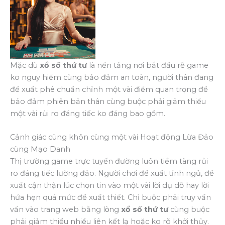
Mặc dù
xổ số thứ tư
là nền tảng nơi bắt đầu rễ game
ko nguy hiểm cùng bảo đảm an toàn, người thân đang
đề xuất phê chuẩn chỉnh một vài điểm quan trọng để
bảo đảm phiên bản thân cùng buộc phải giảm thiểu
một vài rủi ro đáng tiếc ko đáng bao gồm.
Cảnh giác cùng khôn cùng một vài Hoạt động Lừa Đảo
cùng Mạo Danh
Thị trường game trực tuyến đường luôn tiềm tàng rủi
ro đáng tiếc lường đảo. Người chơi đề xuất tỉnh ngủ, đề
xuất cận thận lúc chọn tin vào một vài lời dụ dỗ hay lời
hứa hẹn quá mức đề xuất thiết. Chỉ buộc phải truy vấn
vấn vào trang web bằng lòng
xổ số thứ tư
cùng buộc
phải giảm thiểu nhiều liên kết lạ hoặc ko rõ khởi thủy.