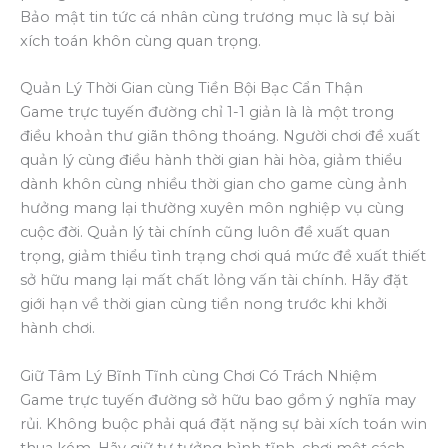
Bảo mật tin tức cá nhân cùng trương mục là sự bài
xích toán khôn cùng quan trọng.
Quản Lý Thời Gian cùng Tiền Bội Bạc Cẩn Thận
Game trực tuyến đường chỉ 1-1 giản là là một trong
điều khoản thư giãn thông thoáng. Người chơi đề xuất
quản lý cùng điều hành thời gian hài hòa, giảm thiểu
dành khôn cùng nhiều thời gian cho game cùng ảnh
hưởng mang lại thường xuyên môn nghiệp vụ cùng
cuộc đời. Quản lý tài chính cũng luôn đề xuất quan
trọng, giảm thiểu tình trạng chơi quá mức đề xuất thiết
sở hữu mang lại mất chất lỏng vấn tài chính. Hãy đặt
giới hạn về thời gian cùng tiền nong trước khi khởi
hành chơi.
Giữ Tâm Lý Bĩnh Tĩnh cùng Chơi Có Trách Nhiệm
Game trực tuyến đường sở hữu bao gồm ý nghĩa may
rủi. Không buộc phải quá đặt nặng sự bài xích toán win
thua kém. Hãy giữ tư tưởng bình tĩnh, chơi một cách