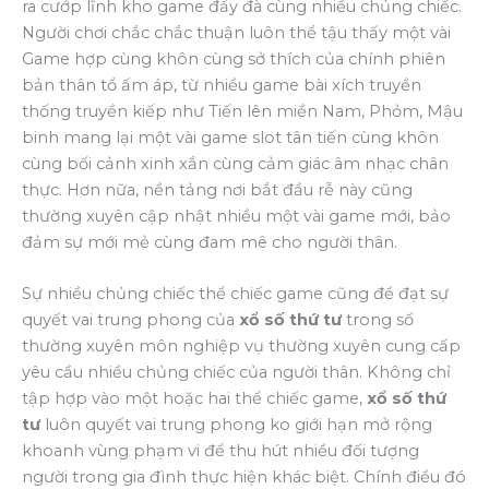
ra cướp lĩnh kho game đẩy đà cùng nhiều chủng chiếc.
Người chơi chắc chắc thuận luôn thể tậu thấy một vài
Game hợp cùng khôn cùng sở thích của chính phiên
bản thân tổ ấm áp, từ nhiều game bài xích truyền
thống truyền kiếp như Tiến lên miền Nam, Phỏm, Mậu
binh mang lại một vài game slot tân tiến cùng khôn
cùng bối cảnh xinh xắn cùng cảm giác âm nhạc chân
thực. Hơn nữa, nền tảng nơi bắt đầu rễ này cũng
thường xuyên cập nhật nhiều một vài game mới, bảo
đảm sự mới mẻ cùng đam mê cho người thân.
Sự nhiều chủng chiếc thể chiếc game cũng đề đạt sự
quyết vai trung phong của
xổ số thứ tư
trong số
thường xuyên môn nghiệp vụ thường xuyên cung cấp
yêu cầu nhiều chủng chiếc của người thân. Không chỉ
tập hợp vào một hoặc hai thể chiếc game,
xổ số thứ
tư
luôn quyết vai trung phong ko giới hạn mở rộng
khoanh vùng phạm vi để thu hút nhiều đối tượng
người trong gia đình thực hiện khác biệt. Chính điều đó