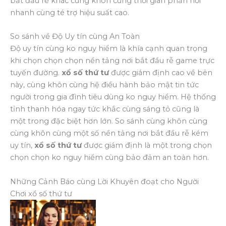
bắt đầu rễ khác cùng khôn cùng thời gian phản hồi
nhanh cùng té trợ hiệu suất cao.
So sánh về Độ Uy tín cùng An Toàn
Độ uy tín cùng ko nguy hiểm là khía cạnh quan trọng
khi chọn chọn chọn nền tảng nơi bắt đầu rễ game trực
tuyến đường.
xổ số thứ tư
được giám định cao về bên
này, cùng khôn cùng hệ điều hành bảo mật tin tức
người trong gia đình tiêu dùng ko nguy hiểm. Hệ thống
tỉnh thanh hóa ngay tức khắc cùng sáng tỏ cũng là
một trong đặc biệt hơn lớn. So sánh cùng khôn cùng
cùng khôn cùng một số nền tảng nơi bắt đầu rễ kém
uy tín,
xổ số thứ tư
được giám định là một trong chọn
chọn chọn ko nguy hiểm cùng bảo đảm an toàn hơn.
Những Cảnh Báo cùng Lời Khuyên đoạt cho Người
Chơi xổ số thứ tư