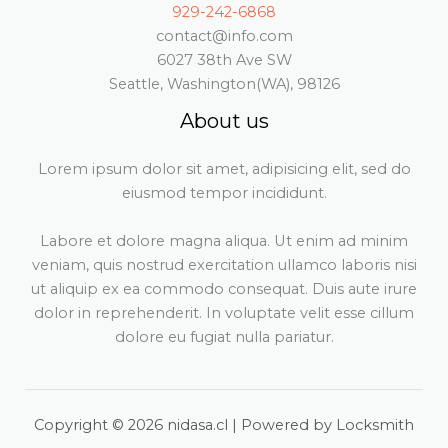
929-242-6868
contact@info.com
6027 38th Ave SW
Seattle, Washington(WA), 98126
About us
Lorem ipsum dolor sit amet, adipisicing elit, sed do
eiusmod tempor incididunt.
Labore et dolore magna aliqua. Ut enim ad minim
veniam, quis nostrud exercitation ullamco laboris nisi
ut aliquip ex ea commodo consequat. Duis aute irure
dolor in reprehenderit. In voluptate velit esse cillum
dolore eu fugiat nulla pariatur.
Copyright © 2026 nidasa.cl | Powered by Locksmith