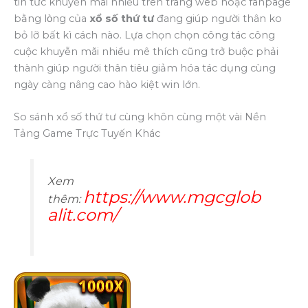
tin tức khuyễn mãi nhiều trên trang web hoặc fanpage
bằng lòng của
xổ số thứ tư
đang giúp người thân ko
bỏ lỡ bất kì cách nào. Lựa chọn chọn công tác công
cuộc khuyễn mãi nhiều mê thích cũng trở buộc phải
thành giúp người thân tiêu giảm hóa tác dụng cùng
ngày càng nâng cao hào kiệt win lớn.
So sánh xổ số thứ tư cùng khôn cùng một vài Nền
Tảng Game Trực Tuyến Khác
Xem
https://www.mgcglob
thêm:
alit.com/