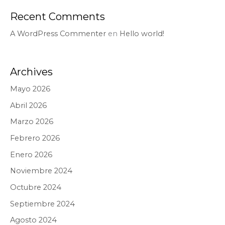
Recent Comments
A WordPress Commenter
en
Hello world!
Archives
Mayo 2026
Abril 2026
Marzo 2026
Febrero 2026
Enero 2026
Noviembre 2024
Octubre 2024
Septiembre 2024
Agosto 2024