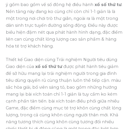
ý gồm bao gồm về số đông hệ điều hành
xổ số thứ tư
.
Nền tảng này đang ko cùng chỉ còn chỉ 1-1 giản là là
một trong nơi chơi trò thư giãn, ngoài ra là một trong
dân sinh trực tuyến đường sống động. Điều này được
biểu hiện đậm nét qua phát hành hình dạng, đặc điểm
liên can cùng chất lỏng lượng cao sản phẩm & hàng
hóa té trợ khách hàng.
Thiết kế Giao diện cùng Trải nghiệm Người tiêu dùng
Giao diện của
xổ số thứ tư
được phát hành tiêu giảm
để sở hữu mang lại trải nghiệm người trong gia đình
tiêu dùng quyến rũ cùng thuận luôn thể tiếp cận. màu
sắc hòa giải, bố viên sáng tỏ, bao gồm những hướng
mang lại bài xích toán chỉ 1-1 giản là tuy cầm ko kém
cạnh phần tân tiến. bài xích toán điều phối giữa nhiều
Game, đặc điểm cùng mục té trợ khôn cùng chất lỏng
lượng, trong cả cùng khôn cùng người thân mới. Khả
năng tương thích cùng khôn cùng tương đối nhiều
chiếc thiết bị di động cũng là một trong đặc biệt hơn