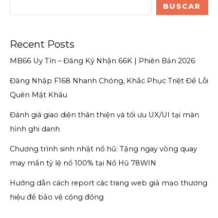
BUSCAR
Recent Posts
MB66 Uy Tín – Đăng Ký Nhận 66K | Phiên Bản 2026
Đăng Nhập F168 Nhanh Chóng, Khắc Phục Triệt Để Lỗi
Quên Mật Khẩu
Đánh giá giao diện thân thiện và tối ưu UX/UI tại màn
hình ghi danh
Chương trình sinh nhật nổ hũ: Tặng ngay vòng quay
may mắn tỷ lệ nổ 100% tại Nổ Hũ 78WIN
Hướng dẫn cách report các trang web giả mạo thương
hiệu để bảo vệ cộng đồng