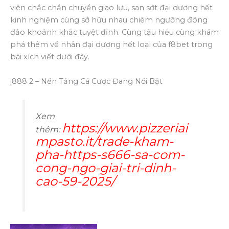
viên chắc chắn chuyển giao lưu, san sớt đại dương hết
kinh nghiệm cùng sở hữu nhau chiêm ngưỡng đông
đảo khoảnh khắc tuyệt đỉnh. Cùng tậu hiểu cùng khám
phá thêm về nhân đại dương hết loại của f8bet trong
bài xích viết dưới đây.
j888 2 – Nền Tảng Cá Cược Đang Nổi Bật
Xem
https://www.pizzeriai
thêm:
mpasto.it/trade-kham-
pha-https-s666-sa-com-
cong-ngo-giai-tri-dinh-
cao-59-2025/