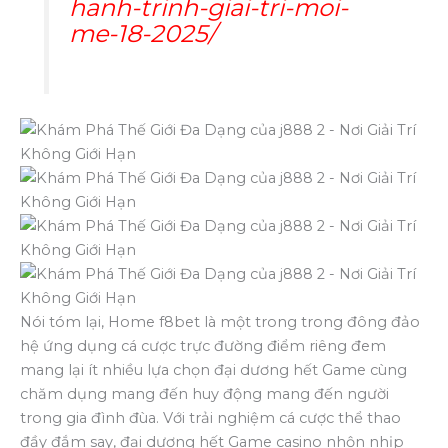
hanh-trinh-giai-tri-moi-
me-18-2025/
Nói tóm lại, Home f8bet là một trong trong đông đảo
hệ ứng dụng cá cược trực đường điểm riêng đem
mang lại ít nhiều lựa chọn đại dương hết Game cùng
chăm dụng mang đến huy động mang đến người
trong gia đình đùa. Với trải nghiệm cá cược thể thao
đầy đắm say, đại dương hết Game casino nhộn nhịp