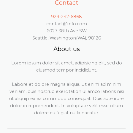
Contact
929-242-6868
contact@info.com
6027 38th Ave SW
Seattle, Washington(WA), 98126
About us
Lorem ipsum dolor sit amet, adipisicing elit, sed do
eiusmod tempor incididunt.
Labore et dolore magna aliqua. Ut enim ad minim
veniam, quis nostrud exercitation ullamco laboris nisi
ut aliquip ex ea commodo consequat. Duis aute irure
dolor in reprehenderit. In voluptate velit esse cillum
dolore eu fugiat nulla pariatur.