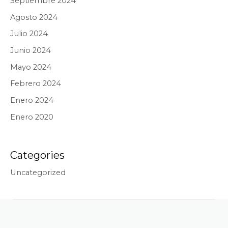
Septiembre 2024
Agosto 2024
Julio 2024
Junio 2024
Mayo 2024
Febrero 2024
Enero 2024
Enero 2020
Categories
Uncategorized