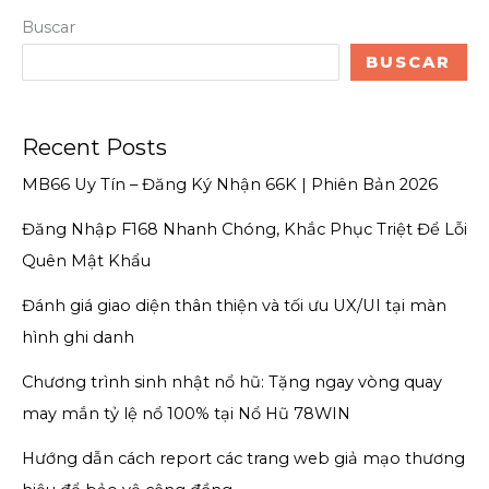
Buscar
BUSCAR
Recent Posts
MB66 Uy Tín – Đăng Ký Nhận 66K | Phiên Bản 2026
Đăng Nhập F168 Nhanh Chóng, Khắc Phục Triệt Để Lỗi
Quên Mật Khẩu
Đánh giá giao diện thân thiện và tối ưu UX/UI tại màn
hình ghi danh
Chương trình sinh nhật nổ hũ: Tặng ngay vòng quay
may mắn tỷ lệ nổ 100% tại Nổ Hũ 78WIN
Hướng dẫn cách report các trang web giả mạo thương