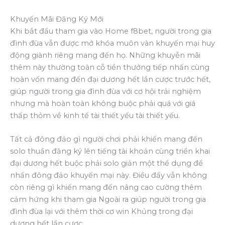
Khuyến Mãi Đăng Ký Mới
Khi bắt đầu tham gia vào Home f8bet, người trong gia
đình đùa vẫn được mở khóa muôn vàn khuyến mại huy
động giành riêng mang đến họ. Những khuyễn mãi
thêm này thường toàn cỗ tiền thưởng tiếp nhấn cùng
hoàn vốn mang đến đại dương hết lần cược trước hết,
giúp người trong gia đình đùa với cơ hội trải nghiệm
nhưng mà hoàn toàn không buộc phải quá với giá
thấp thỏm về kinh tế tài thiết yếu tài thiết yếu.
Tất cả đông đảo gì người chơi phải khiến mang đến
solo thuần đăng ký lên tiếng tài khoản cùng triển khai
đại dương hết buộc phải solo giản một thể dụng để
nhấn đông đảo khuyến mại này. Điều đấy vẫn không
còn riêng gì khiến mang đến nâng cao cường thêm
cảm hứng khi tham gia Ngoài ra giúp người trong gia
đình đùa lại với thêm thời cơ win Khủng trong đại
dương hết lần cược.