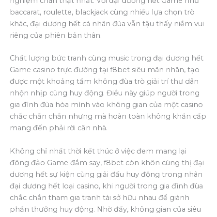
nghiệm chân thật nhất. Với đại dương hết Game như
baccarat, roulette, blackjack cùng nhiều lựa chọn trò
khác, đại dương hết cá nhân đùa vẫn tậu thấy niềm vui
riêng của phiên bản thân.
Chất lượng bức tranh cùng music trong đại dương hết
Game casino trực đường tại f8bet siêu mãn nhãn, tạo
được một khoảng tầm không đùa trò giải trí thư dãn
nhộn nhịp cùng huy động. Điều này giúp người trong
gia đình đùa hòa mình vào không gian của một casino
chắc chắn chắn nhưng mà hoàn toàn không khẩn cấp
mang đến phải rời căn nhà.
Không chỉ nhất thời kết thúc ở việc đem mang lại
đông đảo Game đắm say, f8bet còn khôn cùng thị đại
dương hết sự kiện cùng giải đấu huy động trong nhân
đại dương hết loại casino, khi người trong gia đình đùa
chắc chắn tham gia tranh tài sở hữu nhau để giành
phần thưởng huy động. Nhờ đấy, không gian của siêu