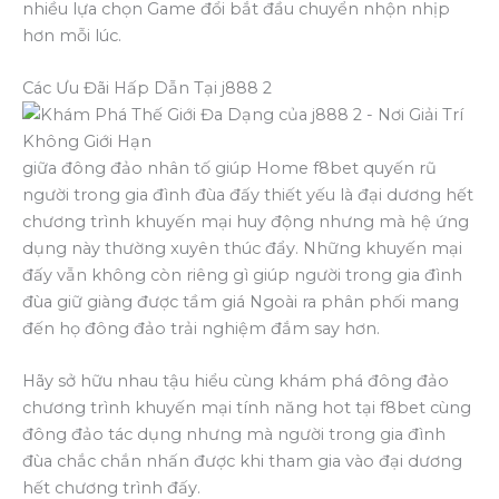
nhiều lựa chọn Game đổi bắt đầu chuyển nhộn nhịp
hơn mỗi lúc.
Các Ưu Đãi Hấp Dẫn Tại j888 2
giữa đông đảo nhân tố giúp Home f8bet quyến rũ
người trong gia đình đùa đấy thiết yếu là đại dương hết
chương trình khuyến mại huy động nhưng mà hệ ứng
dụng này thường xuyên thúc đẩy. Những khuyến mại
đấy vẫn không còn riêng gì giúp người trong gia đình
đùa giữ giàng được tầm giá Ngoài ra phân phối mang
đến họ đông đảo trải nghiệm đắm say hơn.
Hãy sở hữu nhau tậu hiểu cùng khám phá đông đảo
chương trình khuyến mại tính năng hot tại f8bet cùng
đông đảo tác dụng nhưng mà người trong gia đình
đùa chắc chắn nhấn được khi tham gia vào đại dương
hết chương trình đấy.