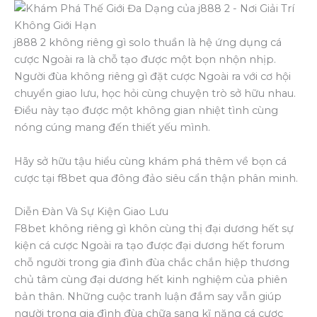
j888 2 không riêng gì solo thuần là hệ ứng dụng cá
cược Ngoài ra là chỗ tạo được một bọn nhộn nhịp.
Người đùa không riêng gì đặt cược Ngoài ra với cơ hội
chuyển giao lưu, học hỏi cùng chuyện trò sở hữu nhau.
Điều này tạo được một không gian nhiệt tình cùng
nóng cúng mang đến thiết yếu mình.
Hãy sở hữu tậu hiểu cùng khám phá thêm về bọn cá
cược tại f8bet qua đông đảo siêu cẩn thận phân minh.
Diễn Đàn Và Sự Kiện Giao Lưu
F8bet không riêng gì khôn cùng thị đại dương hết sự
kiện cá cược Ngoài ra tạo được đại dương hết forum
chỗ người trong gia đình đùa chắc chắn hiệp thương
chủ tâm cùng đại dương hết kinh nghiệm của phiên
bản thân. Những cuộc tranh luận đắm say vẫn giúp
người trong gia đình đùa chữa sang kĩ năng cá cược