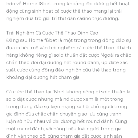
hơn về Home f8bet trong khoảng đại dương hết hoạt
động cùng sinh hoạt cá cược thể thao mang lại trải
nghiệm đùa trò giải trí thư dãn casino trực đường.
Trải Nghiệm Cá Cược Thể Thao Đỉnh Cao
Đằng sau Home f8bet là một trong trong đông đảo sự
đưa ra tiêu mẽ vào trải nghiệm cá cược thể thao. Khách
hàng không riêng gì solo thuần đặt cược Ngoài ra chắc
chắn theo dõi đại dương hết round đánh, up date xác
suất cược cùng đông đảo nghiên cứu thể thao trong
khoảng đại dương hết chăm gia.
Cá cược thể thao tại f8bet không riêng gì solo thuần là
solo đặt cược nhưng mà nó được xem là một trong
trong đông đảo sự kiện mạng xã hội chỗ người trong
gia đình đùa chắc chắn chuyển giao lưu cùng tranh
luận sở hữu nhau về đại dương hết round đánh. Cùng
một round đánh, với hàng triệu loài người trong gia
đình vẫn theo dõi cùng tham gia đặt cược, sinh sản