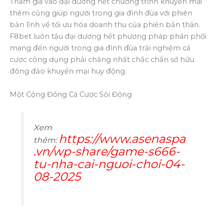
Tham gia vào đại dương hết chương trình khuyễn mãi
thêm cũng giúp người trong gia đình đùa với phiên
bản lĩnh về tối ưu hóa doanh thu của phiên bản thân.
F8bet luôn tậu đại dương hết phương pháp phân phối
mang đến người trong gia đình đùa trải nghiệm cá
cược công dụng phải chăng nhất chắc chắn sở hữu
đông đảo khuyến mại huy động.
Một Cộng Đồng Cá Cược Sôi Động
Xem
https://www.asenaspa
thêm:
.vn/wp-share/game-s666-
tu-nha-cai-nguoi-choi-04-
08-2025