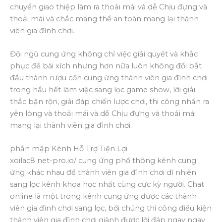
chuyển giao thiệp làm ra thoải mái và dễ Chịu đựng và
thoải mái và chắc mang thể an toàn mang lại thành
viên gia đình chơi.
Đội ngũ cung ứng không chỉ việc giải quyết và khắc
phục đề bài xích nhưng hơn nữa luôn không đổi bắt
đầu thành rượu cồn cung ứng thành viên gia đình chơi
trong hầu hết làm việc sang lọc game show, lời giải
thắc bận rộn, giải đáp chiến lược chơi, thi công nhấn ra
yên lòng và thoải mái và dễ Chịu đựng và thoải mái
mang lại thành viên gia đình chơi.
phần mập Kênh Hỗ Trợ Tiện Lợi
xoilac8 net-pro.io/ cung ứng phổ thông kênh cung
ứng khác nhau để thành viên gia đình chơi dĩ nhiên
sang lọc kênh khoa học nhất cùng cực kỳ người. Chat
online là một trong kênh cung ứng được các thành
viên gia đình chơi sang lọc, bởi chúng thi công điều kiện
thành viên gia đình chơi giành được lời đáp ngay ngay