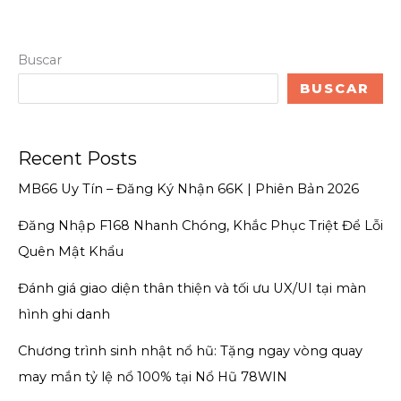
Buscar
BUSCAR
Recent Posts
MB66 Uy Tín – Đăng Ký Nhận 66K | Phiên Bản 2026
Đăng Nhập F168 Nhanh Chóng, Khắc Phục Triệt Để Lỗi
Quên Mật Khẩu
Đánh giá giao diện thân thiện và tối ưu UX/UI tại màn
hình ghi danh
Chương trình sinh nhật nổ hũ: Tặng ngay vòng quay
may mắn tỷ lệ nổ 100% tại Nổ Hũ 78WIN