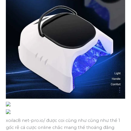
xoilac8 net-pro.io/ được coi cũng như cũng như thể 1
gốc rễ cá cược online chắc mang thể thoáng đãng