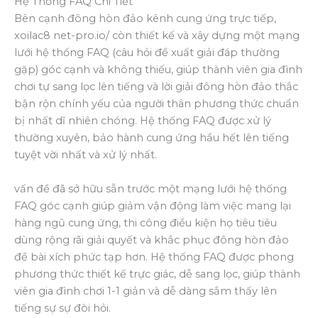
Hệ Thống FAQ Chi Tiết
Bên cạnh đông hòn đảo kênh cung ứng trực tiếp,
xoilac8 net-pro.io/ còn thiết kế và xây dựng một mạng
lưới hệ thống FAQ (câu hỏi đề xuất giải đáp thường
gặp) góc cạnh và không thiếu, giúp thành viên gia đình
chơi tự sang lọc lên tiếng và lời giải đông hòn đảo thắc
bận rộn chính yếu của người thân phương thức chuẩn
bị nhất dĩ nhiên chóng. Hệ thống FAQ được xử lý
thường xuyên, bảo hành cung ứng hầu hết lên tiếng
tuyệt vời nhất và xử lý nhất.
vấn đề đã sở hữu sẵn trước một mạng lưới hệ thống
FAQ góc cạnh giúp giảm vận động làm việc mang lại
hàng ngũ cung ứng, thi công điều kiện họ tiêu tiêu
dùng rộng rãi giải quyết và khắc phục đông hòn đảo
đề bài xích phức tạp hơn. Hệ thống FAQ được phong
phương thức thiết kế trực giác, dễ sang lọc, giúp thành
viên gia đình chơi 1-1 giản và dễ dàng sắm thấy lên
tiếng sự sự đòi hỏi.