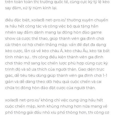
trên toàn toàn thị trường quốc tế, cùng cực kỳ tỷ lệ kèo
say đắm, xử lý núm kỉnh lại.
điều đặc biệt, xoilac8 net-pro.io/ thường xuyên chuyển
ra hầu hết công tác và công việc bộ quà tặng hẳn
nhiên say đắm dành mang lại đông hòn đảo game
show cá cược thể thao, giúp thành viên gia đình chơi
cải thiện cơ hội chiến thắng mập. vấn đề đạt đa dạng
kèo cược, lẫn cả về kèo châu Á, kèo châu Âu, kèo tài bất
tỉnh nhân sự… thi công điều kiện thành viên gia đình
chơi tháo mở sang lọc chiến lược phù hợp cùng cực kỳ
trình độ và sở ưa thích của người thân. Giao diện trực
giác, dễ tiêu tiêu dùng giúp thành viên gia đình chơi 1-1
giản và dễ dàng theo dõi hiệu quả cuộc chiến và cai
chữa trị đông hòn đảo đặt cược của người thân.
xoilac8 net-pro.io/ không chỉ việc cung ứng hầu hết
cuộc chiến mập, kinh khủng nhưng hơn nữa mang về
phổ thông giải đấu nhỏ xíu phổ thông hơn, thi công cơ