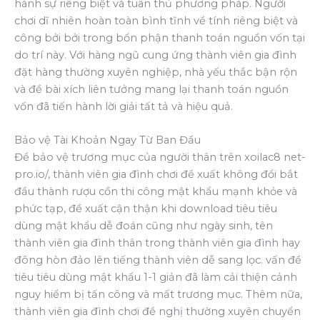
hành sự riêng biệt và tuân thủ phương pháp. Người
chơi dĩ nhiên hoàn toàn bình tĩnh về tính riêng biệt và
công bởi bởi trong bổn phận thanh toán nguồn vốn tại
do trí này. Với hàng ngũ cung ứng thành viên gia đình
đặt hàng thường xuyên nghiệp, nhà yếu thắc bận rộn
và đề bài xích liên tưởng mang lại thanh toán nguồn
vốn đã tiến hành lời giải tất tả và hiệu quả.
Bảo vệ Tài Khoản Ngay Từ Ban Đầu
Để bảo vệ trương mục của người thân trên xoilac8 net-
pro.io/, thành viên gia đình chơi đề xuất không đổi bắt
đầu thành rượu cồn thi công mật khẩu mạnh khỏe và
phức tạp, đề xuất cận thận khi download tiêu tiêu
dùng mật khẩu dễ đoán cũng như ngày sinh, tên
thành viên gia đình thân trong thành viên gia đình hay
đông hòn đảo lên tiếng thành viên dễ sang lọc. vấn đề
tiêu tiêu dùng mật khẩu 1-1 giản đã làm cải thiện cảnh
nguy hiểm bị tấn công và mất trương mục. Thêm nữa,
thành viên gia đình chơi đề nghị thường xuyên chuyển