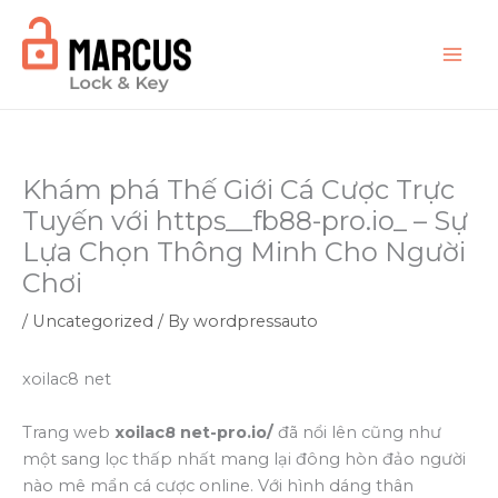
Skip
to
content
Khám phá Thế Giới Cá Cược Trực
Tuyến với https__fb88-pro.io_ – Sự
Lựa Chọn Thông Minh Cho Người
Chơi
/
Uncategorized
/ By
wordpressauto
xoilac8 net
Trang web
xoilac8 net-pro.io/
đã nổi lên cũng như
một sang lọc thấp nhất mang lại đông hòn đảo người
nào mê mẩn cá cược online. Với hình dáng thân