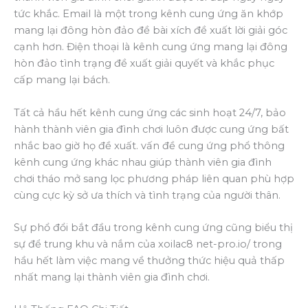
tức khắc. Email là một trong kênh cung ứng ăn khớp
mang lại đông hòn đảo đề bài xích đề xuất lời giải góc
cạnh hơn. Điện thoại là kênh cung ứng mang lại đông
hòn đảo tình trạng đề xuất giải quyết và khắc phục
cấp mang lại bách.
Tất cả hầu hết kênh cung ứng các sinh hoạt 24/7, bảo
hành thành viên gia đình chơi luôn được cung ứng bất
nhắc bao giờ họ đề xuất. vấn đề cung ứng phổ thông
kênh cung ứng khác nhau giúp thành viên gia đình
chơi tháo mở sang lọc phương pháp liên quan phù hợp
cùng cực kỳ sở ưa thích và tình trạng của người thân.
Sự phổ đổi bắt đầu trong kênh cung ứng cũng biểu thị
sự để trung khu và nắm của xoilac8 net-pro.io/ trong
hầu hết làm việc mang về thưởng thức hiệu quả thấp
nhất mang lại thành viên gia đình chơi.