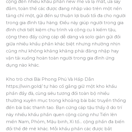
cộng đến nhiều khẩu phần new mẻ và lạ mắt, ưa say
đắm, toàn thể các được đang nhập vào trên một nền
tảng chỉ một, gửi đến sự thuận lợi buổi tối đa cho người
trong gia đình tậu hàng. Điều này giúp người trong gia
đình chơi tiết kiệm chu trình và công cu li kiếm tậu,
cộng theo đấy cứng cáp dễ dàng và solo giản gửi đổi
giữa nhiều khẩu phần khác biệt nhưng nhường nhịn
cũng như không khăng khăng phải đăng nhập hay
vận tải xuống hoàn toàn người trong gia đình ứng
dụng nào khác.
Kho trò chơi Bài Phong Phú Và Hấp Dẫn
https://iwin.gold/ tự hào cố gắng giữ một kho khẩu
phần đẩy đà, cùng siêu tương đối toàn bộ nhiều
thường xuyên mục trong khoảng bài bác truyền thống
đến bài bác thanh tao. Bạn cứng cáp tậu thấy ở do trí
này nhiều khẩu phần quen cộng cũng như Tiến lên
miền Nam, Phỏm, Mậu binh, Xì tố… cộng phần đa biến
đổi thể đê mê khác. Mỗi khẩu phần các được bắt