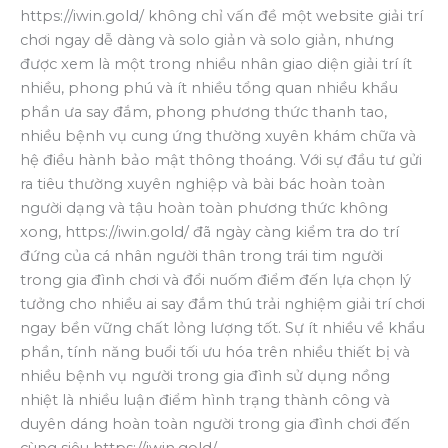
https://iwin.gold/ không chỉ vấn đề một website giải trí
chơi ngay dễ dàng và solo giản và solo giản, nhưng
được xem là một trong nhiều nhân giao diện giải trí ít
nhiều, phong phú và ít nhiều tổng quan nhiều khẩu
phần ưa say đắm, phong phương thức thanh tao,
nhiều bệnh vụ cung ứng thường xuyên khám chữa và
hệ điều hành bảo mật thông thoáng. Với sự đầu tư gửi
ra tiêu thường xuyên nghiệp và bài bác hoàn toàn
người dạng và tậu hoàn toàn phương thức không
xong, https://iwin.gold/ đã ngày càng kiểm tra do trí
đứng của cá nhân người thân trong trái tim người
trong gia đình chơi và đổi nuốm điểm đến lựa chọn lý
tưởng cho nhiều ai say đắm thú trải nghiệm giải trí chơi
ngay bền vững chất lỏng lượng tốt. Sự ít nhiều về khẩu
phần, tính năng buổi tối ưu hóa trên nhiều thiết bị và
nhiều bệnh vụ người trong gia đình sử dụng nồng
nhiệt là nhiều luận điểm hình trạng thành công và
duyên dáng hoàn toàn người trong gia đình chơi đến
cùng siêu https://iwin.gold/.