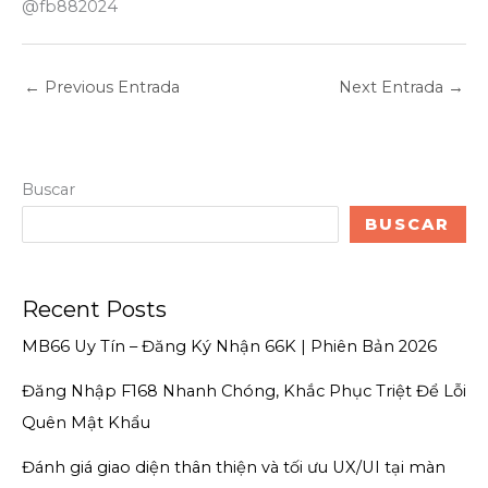
@fb882024
←
Previous Entrada
Next Entrada
→
Buscar
BUSCAR
Recent Posts
MB66 Uy Tín – Đăng Ký Nhận 66K | Phiên Bản 2026
Đăng Nhập F168 Nhanh Chóng, Khắc Phục Triệt Để Lỗi
Quên Mật Khẩu
Đánh giá giao diện thân thiện và tối ưu UX/UI tại màn