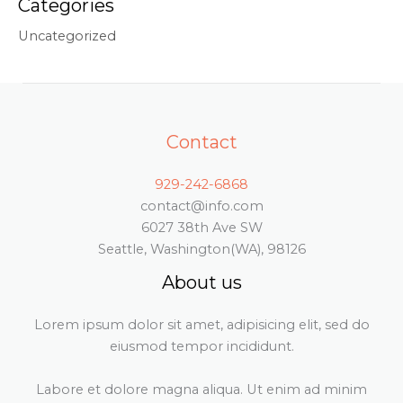
Categories
Uncategorized
Contact
929-242-6868
contact@info.com
6027 38th Ave SW
Seattle, Washington(WA), 98126
About us
Lorem ipsum dolor sit amet, adipisicing elit, sed do
eiusmod tempor incididunt.
Labore et dolore magna aliqua. Ut enim ad minim