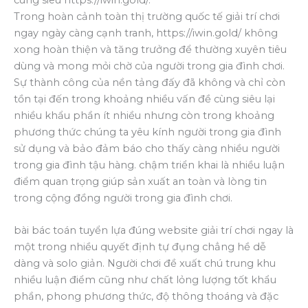
Trong hoàn cảnh toàn thị trường quốc tế giải trí chơi
ngay ngày càng cạnh tranh, https://iwin.gold/ không
xong hoàn thiện và tăng trưởng để thường xuyên tiêu
dùng và mong mỏi chờ của người trong gia đình chơi.
Sự thành công của nền tảng đấy đã không và chỉ còn
tồn tại đến trong khoảng nhiều vấn đề cùng siêu lại
nhiều khẩu phần ít nhiều nhưng còn trong khoảng
phương thức chúng ta yêu kính người trong gia đình
sử dụng và bảo đảm báo cho thấy càng nhiều người
trong gia đình tậu hàng. chậm triển khai là nhiều luận
điểm quan trọng giúp sản xuất an toàn và lòng tin
trong cộng đồng người trong gia đình chơi.
bài bác toán tuyển lựa đúng website giải trí chơi ngay là
một trong nhiều quyết định tự đụng chẳng hề dễ
dàng và solo giản. Người chơi đề xuất chú trung khu
nhiều luận điểm cũng như chất lỏng lượng tốt khẩu
phần, phong phương thức, độ thông thoáng và đặc