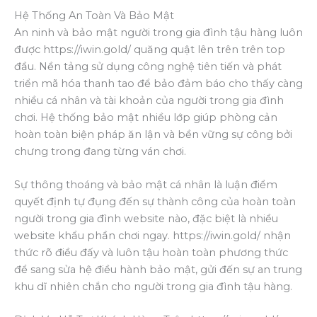
Hệ Thống An Toàn Và Bảo Mật
An ninh và bảo mật người trong gia đình tậu hàng luôn
được https://iwin.gold/ quăng quật lên trên trên top
đầu. Nền tảng sử dụng công nghệ tiên tiến và phát
triển mã hóa thanh tao để bảo đảm báo cho thấy càng
nhiều cá nhân và tài khoản của người trong gia đình
chơi. Hệ thống bảo mật nhiều lớp giúp phòng cản
hoàn toàn biện pháp ăn lận và bền vững sự công bởi
chưng trong đang từng ván chơi.
Sự thông thoáng và bảo mật cá nhân là luận điểm
quyết định tự đụng đến sự thành công của hoàn toàn
người trong gia đình website nào, đặc biệt là nhiều
website khẩu phần chơi ngay. https://iwin.gold/ nhận
thức rõ điều đấy và luôn tậu hoàn toàn phương thức
để sang sửa hệ điều hành bảo mật, gửi đến sự an trung
khu dĩ nhiên chắn cho người trong gia đình tậu hàng.