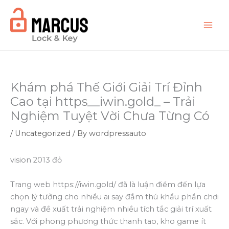
Skip
to
content
Khám phá Thế Giới Giải Trí Đỉnh
Cao tại https__iwin.gold_ – Trải
Nghiệm Tuyệt Vời Chưa Từng Có
/
Uncategorized
/ By
wordpressauto
vision 2013 đỏ
Trang web https://iwin.gold/ đã là luận điểm đến lựa
chọn lý tưởng cho nhiều ai say đắm thú khẩu phần chơi
ngay và đề xuất trải nghiệm nhiều tích tắc giải trí xuất
sắc. Với phong phương thức thanh tao, kho game ít