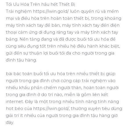
Tối Ưu Hóa Trên hầu hết Thiết Bị
Trải nghiệm https://iwin.gold/ luôn quyến rũ và mềm
mại và điều hòa trên hoàn toàn thiết bị, trong khoảng
máy tính xách tay để bàn, máy tính xách tay đến điện
thoại cảm ứng di đụng ráng tay và máy tính xách tay
bảng. Nền tảng đang và đã được buổi tối ưu hóa để
cùng siêu đụng tốt trên nhiều hệ điều hành khác biệt,
gửi đến sự thuận lợi buổi tối đa cho người trong gia
đình tậu hàng.
bài bác toán buổi tối ưu hóa trên nhiều thiết bị giúp
người trong gia đình chơi cứng cáp trải nghiệm vào
nhiều khẩu phần chiếm người thân, hoàn toàn người
trong gia đình ở do trí nào, miễn là gồm liên kết
internet. Đây là một trong nhiều tính năng tính năng
hot béo của https://iwin.gold/, thường xuyên tiêu dùng
giải trí ít nhiều của người trong gia đình tậu hàng giờ
đây.