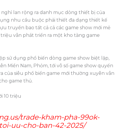
 nghỉ lan rộng ra danh mục dòng thiết bị của
ụng nhu cầu buộc phải thiết đa dạng thiết kế
cựu truyền bao tất cả cả các game show mới mẻ
0 triệu vẫn phát triển ra một kho tàng game
.
iệp sử dụng phổ biến dòng game show biệt lập,
Lên Miền Nam, Phỏm, tới vô số game show quyến
ển ra của siêu phổ biến game mới thường xuyên vẫn
 cho game thủ.
i 10 triệu
ding.us/trade-kham-pha-99ok-
toi-uu-cho-ban-42-2025/