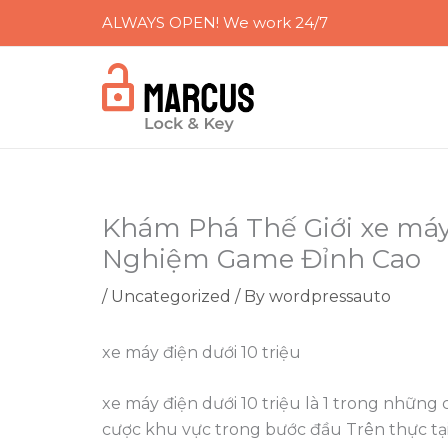
Skip
ALWAYS OPEN! We work 24/7
to
content
Khám Phá Thế Giới xe máy đ
Nghiệm Game Đỉnh Cao
/
Uncategorized
/ By
wordpressauto
xe máy điện dưới 10 triệu
xe máy điện dưới 10 triệu là 1 trong những 
cược khu vực trong bước đầu Trên thực tại,