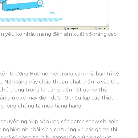
quan yếu ko nhắc mang đến sản xuất với nâng cao
u
 tên thường Hotline mới trong căn nhà bạn tri kỷ
. Nền tảng này chấp thuận phát triển ra vào thời
chú trọng trong khoảng biển hết game thủ.
 giúp xe máy điện dưới 10 triệu lập cập thiết
ng lòng chúng ta mua hàng hàng.
hỉ chuyên nghiệp sử dụng các game show chỉ solo
o nghiện như bài xích, cờ tướng với các game thi
 vô số dòng thiết bị game vẫn giúp cơ sở vật