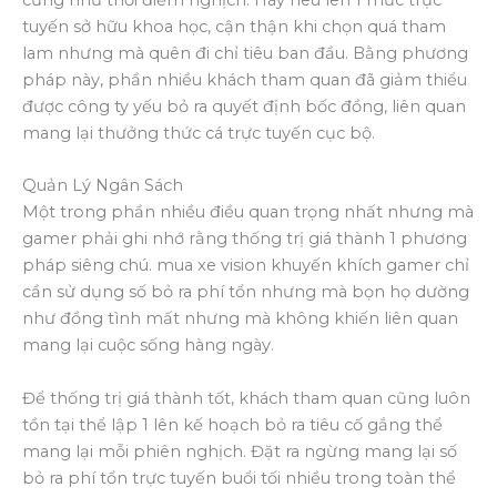
tuyến sở hữu khoa học, cận thận khi chọn quá tham
lam nhưng mà quên đi chỉ tiêu ban đầu. Bằng phương
pháp này, phần nhiều khách tham quan đã giảm thiểu
được công ty yếu bỏ ra quyết định bốc đồng, liên quan
mang lại thưởng thức cá trực tuyến cục bộ.
Quản Lý Ngân Sách
Một trong phần nhiều điều quan trọng nhất nhưng mà
gamer phải ghi nhớ rằng thống trị giá thành 1 phương
pháp siêng chú. mua xe vision khuyến khích gamer chỉ
cần sử dụng số bỏ ra phí tổn nhưng mà bọn họ dường
như đồng tình mất nhưng mà không khiến liên quan
mang lại cuộc sống hàng ngày.
Để thống trị giá thành tốt, khách tham quan cũng luôn
tồn tại thể lập 1 lên kế hoạch bỏ ra tiêu cố gắng thể
mang lại mỗi phiên nghịch. Đặt ra ngừng mang lại số
bỏ ra phí tổn trực tuyến buổi tối nhiều trong toàn thể