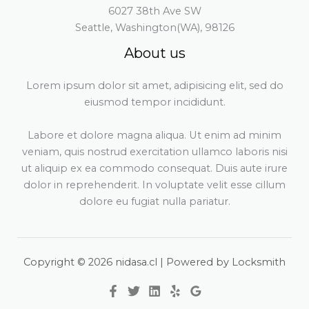
6027 38th Ave SW
Seattle, Washington(WA), 98126
About us
Lorem ipsum dolor sit amet, adipisicing elit, sed do
eiusmod tempor incididunt.
Labore et dolore magna aliqua. Ut enim ad minim
veniam, quis nostrud exercitation ullamco laboris nisi
ut aliquip ex ea commodo consequat. Duis aute irure
dolor in reprehenderit. In voluptate velit esse cillum
dolore eu fugiat nulla pariatur.
Copyright © 2026 nidasa.cl | Powered by Locksmith