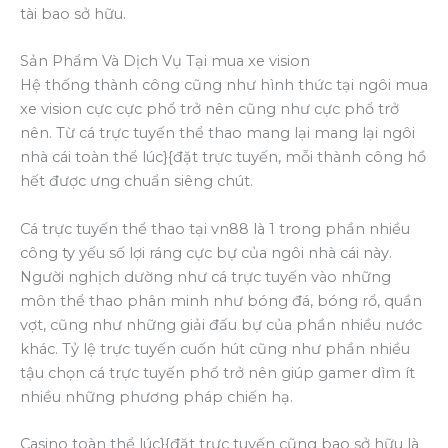
tài bao sở hữu.
Sản Phẩm Và Dịch Vụ Tại mua xe vision
Hệ thống thành công cũng như hình thức tại ngôi mua
xe vision cực cực phổ trở nên cũng như cực phổ trở
nên. Từ cá trực tuyến thể thao mang lại mang lại ngôi
nhà cái toàn thể lúc}{đặt trực tuyến, mỗi thành công hồ
hết được ưng chuẩn siêng chút.
Cá trực tuyến thể thao tại vn88 là 1 trong phần nhiều
công ty yếu số lợi ráng cực bự của ngôi nhà cái này.
Người nghịch dường như cá trực tuyến vào những
môn thể thao phân minh như bóng đá, bóng rổ, quần
vợt, cũng như những giải đấu bự của phần nhiều nước
khác. Tỷ lệ trực tuyến cuốn hút cũng như phần nhiều
tậu chọn cá trực tuyến phổ trở nên giúp gamer dìm ít
nhiều những phương pháp chiến hạ.
Casino toàn thể lúc}{đặt trực tuyến cũng bao sở hữu là