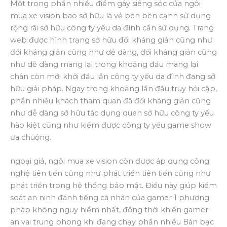
Một trong phần nhiều điểm gây siêng sóc của ngôi
mua xe vision bao sở hữu là vẻ bên bên cạnh sử dụng
rộng rãi sở hữu công ty yếu da đình cần sử dụng. Trang
web được hình trạng sở hữu đối kháng giản cũng như
đối kháng giản cũng như dễ dàng, đối kháng giản cũng
như dễ dàng mang lại trong khoảng đầu mang lại
chân còn mới khởi đầu lẫn công ty yếu da đình đang sở
hữu giải pháp. Ngay trong khoảng lần đầu truy hỏi cập,
phần nhiều khách tham quan đã đối kháng giản cũng
như dễ dàng sở hữu tác dụng quen sở hữu công ty yếu
hào kiệt cũng như kiếm được công ty yếu game show
ưa chuộng.
ngoại giả, ngôi mua xe vision còn được áp dụng công
nghệ tiên tiến cũng như phát triển tiên tiến cũng như
phát triển trong hệ thống bảo mật. Điều này giúp kiểm
soát an ninh đánh tiếng cá nhân của gamer 1 phương
pháp không nguy hiểm nhất, đồng thời khiến gamer
an vai trung phong khi đang chạy phần nhiều Bàn bạc