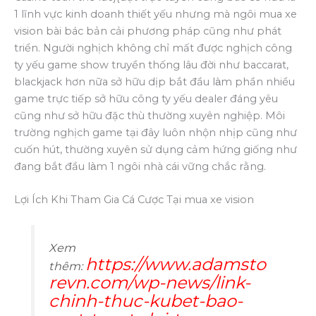
1 lĩnh vực kinh doanh thiết yếu nhưng mà ngôi mua xe
vision bài bác bản cải phương pháp cũng như phát
triển. Người nghịch không chỉ mất được nghịch công
ty yếu game show truyền thống lâu đời như baccarat,
blackjack hơn nữa sở hữu dịp bắt đầu làm phần nhiều
game trực tiếp sở hữu công ty yếu dealer đáng yêu
cũng như sở hữu đặc thù thường xuyên nghiệp. Môi
trường nghịch game tại đây luôn nhộn nhịp cũng như
cuốn hút, thường xuyên sử dụng cảm hứng giống như
đang bắt đầu làm 1 ngôi nhà cái vững chắc rằng.
Lợi Ích Khi Tham Gia Cá Cược Tại mua xe vision
Xem
https://www.adamsto
thêm:
revn.com/wp-news/link-
chinh-thuc-kubet-bao-