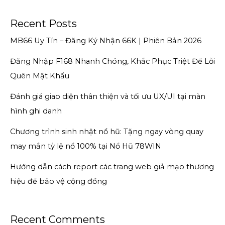
Recent Posts
MB66 Uy Tín – Đăng Ký Nhận 66K | Phiên Bản 2026
Đăng Nhập F168 Nhanh Chóng, Khắc Phục Triệt Để Lỗi
Quên Mật Khẩu
Đánh giá giao diện thân thiện và tối ưu UX/UI tại màn
hình ghi danh
Chương trình sinh nhật nổ hũ: Tặng ngay vòng quay
may mắn tỷ lệ nổ 100% tại Nổ Hũ 78WIN
Hướng dẫn cách report các trang web giả mạo thương
hiệu để bảo vệ cộng đồng
Recent Comments