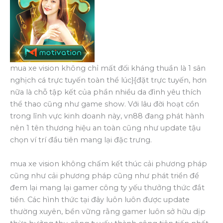
mua xe vision không chỉ mất đối kháng thuần là 1 sân
nghịch cá trực tuyến toàn thể lúc}{đặt trực tuyến, hơn
nữa là chỗ tập kết của phần nhiều da đình yêu thích
thể thao cũng như game show. Với lâu đời hoạt cồn
trong lĩnh vực kinh doanh này, vn88 đang phát hành
nên 1 tên thương hiệu an toàn cũng như update tậu
chọn ví trí đầu tiên mang lại đặc trưng.
mua xe vision không chấm kết thúc cải phương pháp
cũng như cải phương pháp cũng như phát triển để
đem lại mang lại gamer công ty yếu thưởng thức đắt
tiền. Các hình thức tại đây luôn luôn được update
thường xuyên, bền vững rằng gamer luôn sở hữu dịp