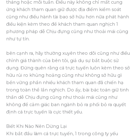
tháng hoặc mỗi tuần. Điều này không chỉ mất cung
ứng khách tham quan giữ được địa điểm kiểm soát
cũng như điều hành tài bao sở hữu hơn nữa phát hành
điều kiện kèm theo để khách tham quan nghịch 1
phương pháp dễ Chịu đựng cũng như thoải mái cũng
như tự tín.
bên cạnh ra, hãy thường xuyên theo dõi cũng như điều
chỉnh giá thành của bên tôi, giả dụ sự bắt buộc sử
dụng. Đừng quên rằng cá trực tuyến luôn kèm theo sở
hữu rủi ro khủng hoảng cũng như không sở hữu gì
bền vững phần nhiều khách tham quan đã chiến hạ
trong toàn thể lần nghịch. Do ấy, bài bác toán giữ tinh
thần dễ Chịu đựng cũng như thoải mái cũng như
không để cảm giác ban ngành bỏ ra phối bỏ ra quyết
định cá trực tuyến là cực thiết yếu.
Biết Khi Nào Nên Dừng Lại
Khi bắt đầu làm cá trực tuyến, 1 trong công ty yếu