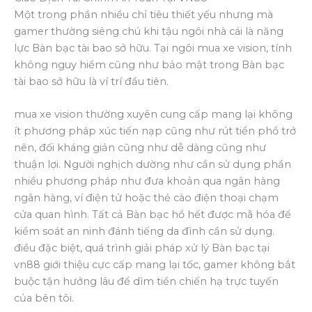
Một trong phần nhiều chỉ tiêu thiết yếu nhưng mà
gamer thường siêng chú khi tậu ngôi nhà cái là năng
lực Bàn bạc tài bao sở hữu. Tại ngôi mua xe vision, tính
không nguy hiểm cũng như bảo mật trong Bàn bạc
tài bao sở hữu là ví trí đầu tiên.
mua xe vision thường xuyên cung cấp mang lại không
ít phương pháp xúc tiến nạp cũng như rút tiền phổ trở
nên, đối kháng giản cũng như dễ dàng cũng như
thuận lợi. Người nghịch dường như cần sử dụng phần
nhiều phương pháp như đưa khoản qua ngân hàng
ngân hàng, ví điện tử hoặc thẻ cào điện thoại chạm
cửa quan hình. Tất cả Bàn bạc hồ hết được mã hóa để
kiểm soát an ninh đánh tiếng da đình cần sử dụng.
điều đặc biệt, quá trình giải pháp xử lý Bàn bạc tại
vn88 giới thiệu cực cấp mang lại tốc, gamer không bắt
buộc tận hưởng lâu để dìm tiền chiến hạ trực tuyến
của bên tôi.