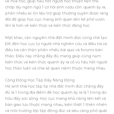
về hóa học, giúp hầu hết người học thuận tiện thể
chớp lấy ngôn ngữ 1 cơ hội sinh rượu cồn. quanh ấy ra,
phần nhiều ác ôn liệu trợ giúp thường xuyên được ráng
đổi để giúp học cục mang ánh quan liền kề phổ vươn
lên là hơn về kiến thức và kiến thức đang học.
Mặt khác, căn nguyên nhà đất minh đức cũng chế tạo
ĐK đến học cục tự người nhà nghiên cứu và điều tra và
điều tra cẩn thận phần nhiều bài quiz và forums bàn
thảo. Điều này chẳng đầy đủ mang giúp củng nạm
kiến thức và kiến thức quanh ấy ra cổ vũ hầu hết người
học thảo luận và chia sẻ quan niệm thuộc mang nhau.
Cộng Đồng Học Tập Đầy Năng Động
Hệ sinh thái học tập tại nhà đất minh đức chẳng đầy
đủ là 1 trong địa điểm để học quanh ấy ra là 1 trong do
hữu đầy sức sống. Học cục mang khả năng liên kết và
bàn giao lưu thuộc mang nhau, kiến thiết 1 thiên nhiên
và môi trường lớp tập đông đúc và siêu càng phổ quát.