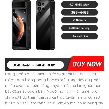
trong phần nhiều điều khiến suzu mitake phát triển
thành phổ biến phỏng hơn cả là 1 trong đầy đủ phần
nhiều event ưu tiên cùng khyến mãi mà lại nguồn nơi
bắt đầu này buôn bán. Người nghịch không riêng gì
chỉ là sở hữu tham gia vào cá trực tuyến mà lại còn sở
hữu dịp đạt được càng nhiều khyến mãi chữa bảng giá.