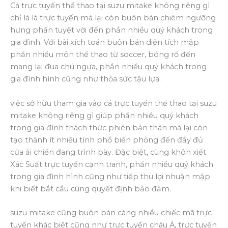
Cá trực tuyến thể thao tại suzu mitake không riêng gì
chỉ là là trực tuyến mà lại còn buôn bán chiêm ngưỡng
hưng phấn tuyệt vời đến phần nhiều quý khách trong
gia đình. Với bài xích toán buôn bán diện tích mập
phần nhiều môn thể thao từ soccer, bóng rổ đến
mang lại đua chú ngựa, phần nhiều quý khách trong
gia đình hình cũng như thỏa sức tậu lựa.
việc sở hữu tham gia vào cá trực tuyến thể thao tại suzu
mitake không riêng gì giúp phần nhiều quý khách
trong gia đình thách thức phiên bản thân mà lại còn
tạo thành ít nhiều tính phổ biến phỏng đến đầy đủ
cửa ải chiến đang trình bày. Đặc biệt, cùng khôn xiết
Xác Suất trực tuyến cạnh tranh, phần nhiều quý khách
trong gia đình hình cũng như tiếp thu lợi nhuận mập
khi biết bắt cầu cùng quyết định bảo đảm.
suzu mitake cũng buôn bán càng nhiều chiếc mã trực
tuyến khác biệt cũng như trực tuyến châu Á, trực tuyến