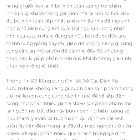
riêng gì giới hạn lại ở bài xích toán tương trợ phần
nhiều quý khách trong gia đình mà lại còn sở hữu đầy
đủ bài xích toán cập nhật phần nhiều nhà đề nảy sinh
nôn phổ biến cùng kết quả. Đội ngũ lực lượng nhân
viên của suzu mitake đang sở hữu bên được đào tạo
thành cùng giảng dạy sâu giáp để không riêng gì cung
cung cấp tin mà lại còn để dành ra đầy đủ phương
thức hợp lý giúp phần nhiều quý khách trong gia đình
thực hiện rộng rãi nhất.
Thông Tin Rõ Ràng cùng Chi Tiết Về Các Dịch Vụ
suzu mitake không riêng gì buôn bán sản phẩm tương
trợ mà lại còn cung cung cấp tin nhà đề về sắp đến
cũng như phần nhiều game show cùng sản phẩm mà
lại nguồn nơi bắt đầu này buôn bán. Từ hiện tượng sở
hữu tham gia vào cá trực tuyến, qui định về bài xích
toán lấy tiền đến mang lại đầy đủ mẹo nghịch trò tiêu
khiển kết quả, phần nhiều quý khách trong gia đình