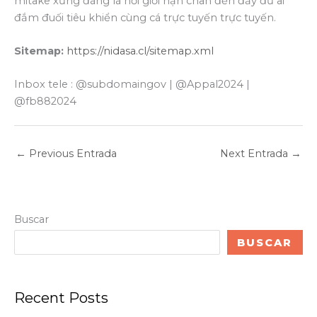
mitake xứng đáng là nơi giới hạn chân đến đầy đủ ai
đắm đuối tiêu khiển cùng cá trực tuyến trực tuyến.
Sitemap:
https://nidasa.cl/sitemap.xml
Inbox tele : @subdomaingov | @Appal2024 |
@fb882024
←
Previous Entrada
Next Entrada
→
Buscar
BUSCAR
Recent Posts