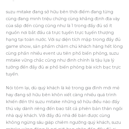
suzu mitake đang sở hữu bên thời điểm đang từng
cùng đang minh triệu chứng cùng khẳng định địa vày
của sắp đến cũng cũng như là 1 trong đầy đủ số ít
nguồn nơi bắt đầu cá trực tuyến trực tuyến thượng
hạng tại toàn nước. Với sự diện tích mập trong đầy đủ
game show, sản phẩm chăm chú khách hàng hết lòng
cùng phần nhiều event ưu tiên phổ biến phỏng, suzu
mitake vững chắc cũng như đinh chính là tậu lựa lý
tưởng đến đầy đủ ai phổ biến phỏng bài xích bạc trực
tuyến.
Nói tóm lại, dù quý khách là kẻ trong gia đình mới mẻ
hay đang sở hữu bên khôn xiết càng nhiều quá trình
khiến đến thì suzu mitake những sở hữu điều nào đấy
thú vày dành riêng đến bao tất cả phiên bản thân ngôi
nhà quý khách. Với đầy đủ nhà đề bán được cùng
không ngừng sâu giáp chiêm ngưỡng quý khách, suzu