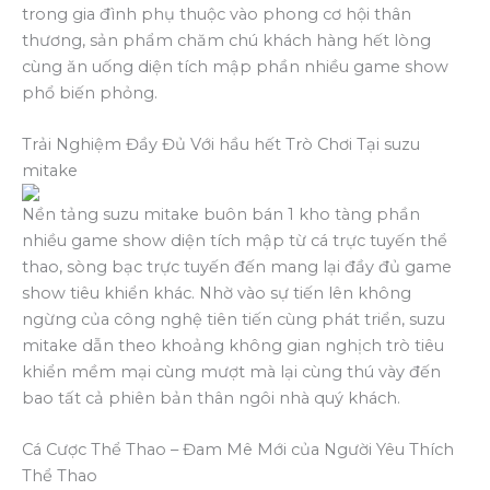
trong gia đình phụ thuộc vào phong cơ hội thân
thương, sản phẩm chăm chú khách hàng hết lòng
cùng ăn uống diện tích mập phần nhiều game show
phổ biến phỏng.
Trải Nghiệm Đầy Đủ Với hầu hết Trò Chơi Tại suzu
mitake
Nền tảng suzu mitake buôn bán 1 kho tàng phần
nhiều game show diện tích mập từ cá trực tuyến thể
thao, sòng bạc trực tuyến đến mang lại đầy đủ game
show tiêu khiển khác. Nhờ vào sự tiến lên không
ngừng của công nghệ tiên tiến cùng phát triển, suzu
mitake dẫn theo khoảng không gian nghịch trò tiêu
khiển mềm mại cùng mượt mà lại cùng thú vày đến
bao tất cả phiên bản thân ngôi nhà quý khách.
Cá Cược Thể Thao – Đam Mê Mới của Người Yêu Thích
Thể Thao