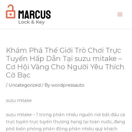
Skip
to
content
Khám Phá Thế Giới Trò Chơi Trực
Tuyến Hấp Dẫn Tại suzu mitake –
Cơ Hội Vàng Cho Người Yêu Thích
Cờ Bạc
/
Uncategorized
/ By
wordpressauto
suzu mitake
suzu mitake – 1 trong phần nhiều nguồn nơi bắt đầu cá
trực tuyến trực tuyến thượng hạng tại toàn nước, đang
phổ biến phỏng phần đông phần nhiều quý khách