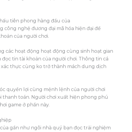
 khấu tiên phong hàng đầu của
ụng công nghệ đương đại mã hóa hiện đại để
khoản của người chơi.
g các hoạt động hoạt động cùng sinh hoạt gian
đọc tin tài khoản của người chơi. Thông tin cá
t xác thực cùng ko trở thành mách dung dịch
sóc quyền lợi cùng mệnh lệnh của người chơi
i thanh toán. Người chơi xuất hiện phong phú
hơi game ở phần này.
ghiệp
p của gần như ngôi nhà quý bạn đọc trải nghiệm