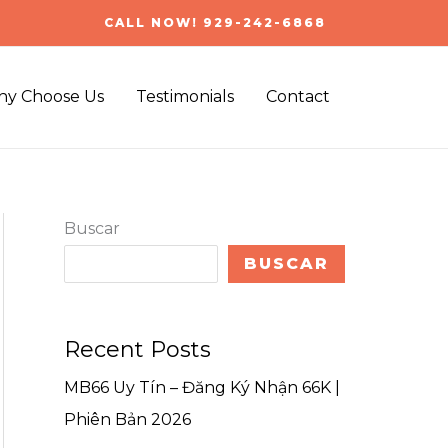
CALL NOW! 929-242-6868
y Choose Us
Testimonials
Contact
Buscar
BUSCAR
Recent Posts
MB66 Uy Tín – Đăng Ký Nhận 66K |
Phiên Bản 2026