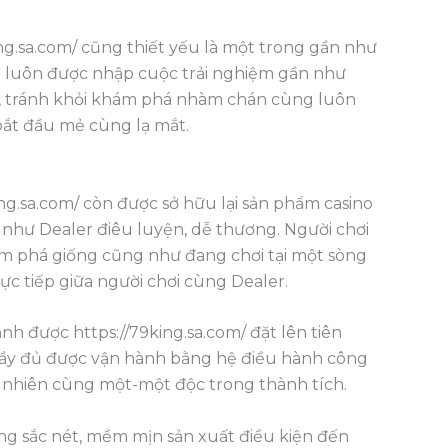
ng.sa.com/ cũng thiết yếu là một trong gần như
ng luôn được nhập cuộc trải nghiệm gần như
iờ, tránh khỏi khám phá nhàm chán cùng luôn
bắt đầu mẻ cùng lạ mắt.
ing.sa.com/ còn được sở hữu lại sản phẩm casino
hư Dealer điêu luyện, dễ thương. Người chơi
m phá giống cũng như đang chơi tại một sòng
c tiếp giữa người chơi cùng Dealer.
h được https://79king.sa.com/ đặt lên tiên
đầy đủ được vận hành bằng hệ điều hành công
ốt nhiên cùng một-một độc trong thành tích.
ng sắc nét, mềm mịn sản xuất điều kiện đến