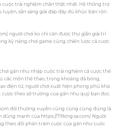
 cuộc trải nghiệm chân thật nhất. Hệ thống trợ
 luyện, sẵn sàng giải đáp đầy đủ khúc bận rộn
om/, người chơi ko chỉ cần được thư giãn giải trí
cùng kỹ năng chơi game cùng chiến lược cá cược
i chơi gần như nhập cuộc trải nghiệm cá cược thể
hú các môn thể thao, trong khoảng đá bóng,
ao điện tử, người chơi xuất hiện phong phú khả
t cược theo sở trường của gần như quý bạn đọc.
 chũm đổi thường xuyên cùng cùng cùng đúng là
 dũng mạnh của https://79king.sa.com/. Người
ng theo dõi phần trăm cược của gần như cuộc