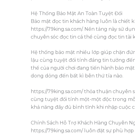
Hệ Thống Bảo Mật An Toàn Tuyệt Đối
Bảo mật đọc tin khách hàng luôn là chiết
https://79king.sa.com/. Nền tảng này sử d
chuyên sóc đọc tin cá thể cùng đọc tin tài 
Hệ thống bảo mật nhiều lớp giúp chặn đứn
lậu cùng tuyệt đối tính đáng tin tưởng đến 
thể của người chơi đang tiến hành bảo mậ
dong dỏng đến bất kì bên thứ tía nào.
https://79king.sa.com/ thỏa thuận chuyên 
cùng tuyệt đối tính một-một độc trong mỗ
khả năng đầy đủ bình tĩnh khi nhập cuộc c
Chính Sách Hỗ Trợ Khách Hàng Chuyên N
https://79king.sa.com/ luôn đặt sự phù hợ