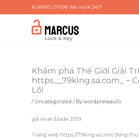
Skip
ALWAYS OPEN! We work 24/7
to
content
Khám phá Thế Giới Giải Trí
https__79king.sa.com_ – 
Lồ!
/
Uncategorized
/ By
wordpressauto
giá xe air blade 2019
Trang web https://79king.sa.com/ đang thu