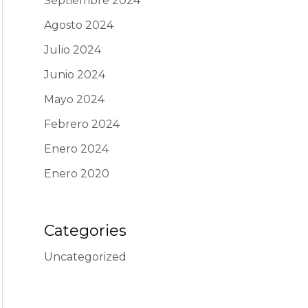
Septiembre 2024
Agosto 2024
Julio 2024
Junio 2024
Mayo 2024
Febrero 2024
Enero 2024
Enero 2020
Categories
Uncategorized