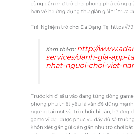
cùng gần như trò chơi phong phú cùng gi
hơn về hệ ứng dụng thư giãn giải trí trực 
Trải Nghiệm trò chơi Đa Dạng Tại https://79
http://www.ad
Xem thêm:
services/danh-gia-app-ta
nhat-nguoi-choi-viet-n
Trước khi đi sâu vào đang từng dòng game
phong phú thiết yếu là vấn đề dũng mạnh c
ngưng tại một vài trò chơi chỉ cần, hệ ứn
game vĩ đại, được phục vụ đầy đủ sở trường
khôn xiết gần gũi đến gần như trò chơi bắ