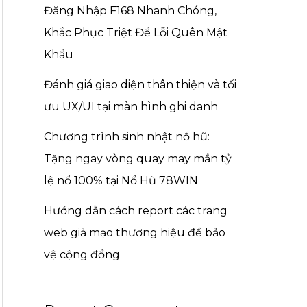
Đăng Nhập F168 Nhanh Chóng,
Khắc Phục Triệt Để Lỗi Quên Mật
Khẩu
Đánh giá giao diện thân thiện và tối
ưu UX/UI tại màn hình ghi danh
Chương trình sinh nhật nổ hũ:
Tặng ngay vòng quay may mắn tỷ
lệ nổ 100% tại Nổ Hũ 78WIN
Hướng dẫn cách report các trang
web giả mạo thương hiệu để bảo
vệ cộng đồng