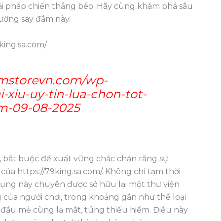
ải pháp chiến thắng béo. Hãy cùng khám phá sâu
đường say đắm này.
king.sa.com/
amstorevn.com/wp-
i-xiu-uy-tin-lua-chon-tot-
am-09-08-2025
, bắt buộc đề xuất vững chắc chắn rằng sự
ủa https://79king.sa.com/. Không chỉ tạm thời
g dụng này chuyên được sở hữu lại một thư viện
 của người chơi, trong khoảng gần như thể loại
t đầu mẻ cùng lạ mắt, túng thiếu hiểm. Điều này