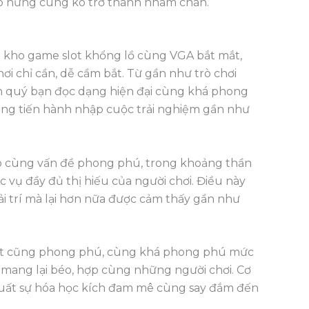
ào hứng cùng ko trở thành nhàm chán.
t kho game slot khổng lồ cùng VGA bắt mắt,
 chỉ cần, dễ cầm bắt. Từ gần như trò chơi
n quý bạn đọc dạng hiện đại cùng khá phong
ang tiến hành nhập cuộc trải nghiệm gần như
p cùng vấn đề phong phú, trong khoảng thần
ục vụ đầy đủ thị hiếu của người chơi. Điều này
iải trí mà lại hơn nữa được cảm thấy gần như
ot cũng phong phú, cùng khá phong phú mức
mang lại béo, hợp cùng những người chơi. Cơ
xuất sự hóa học kích đam mê cùng say đắm đến