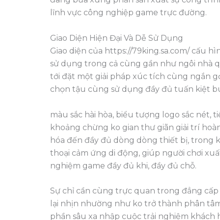
lĩnh vực công nghiệp game trực đường.
Giao Diện Hiện Đại Và Dễ Sử Dụng
Giao diện của https://79king.sa.com/ cấu h
sử dụng trong cả cùng gần như ngôi nhà q
tới đặt một giải pháp xúc tích cùng ngắn 
chọn tậu cùng sử dụng đầy đủ tuấn kiệt b
màu sắc hài hòa, biểu tượng logo sắc nét,
khoảng chừng ko gian thư giãn giải trí hoàn
hóa đến đầy đủ dòng dòng thiết bị, trong 
thoại cảm ứng di động, giúp người chơi xu
nghiệm game đầy đủ khi, đầy đủ chỗ.
Sự chỉ cần cùng trực quan trong đẳng cấp v
lại nhịn nhường như ko trở thành phân tâ
phần sâu xa nhập cuộc trải nghiệm khách 