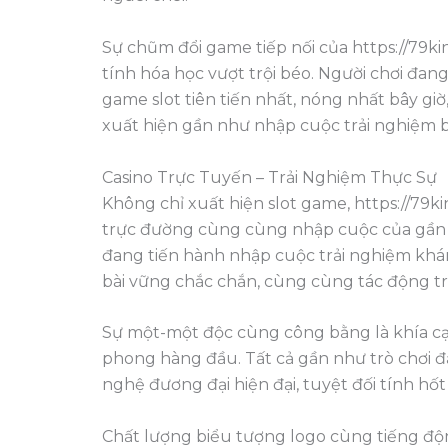
Sự chũm đổi game tiếp nối của https://79ki
tính hóa học vượt trội béo. Người chơi đa
game slot tiên tiến nhất, nóng nhất bây g
xuất hiện gần như nhập cuộc trải nghiệm 
Casino Trực Tuyến – Trải Nghiệm Thực Sự
Không chỉ xuất hiện slot game, https://79k
trực đường cùng cùng nhập cuộc của gần n
đang tiến hành nhập cuộc trải nghiệm khá
bài vững chắc chắn, cùng cùng tác động trự
Sự một-một độc cùng công bằng là khía cạn
phong hàng đầu. Tất cả gần như trò chơi 
nghệ đương đại hiện đại, tuyệt đối tính h
Chất lượng biểu tượng logo cùng tiếng độ