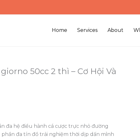
Home
Services
About
Wh
iorno 50cc 2 thì – Cơ Hội Và
hần đa hệ điều hành cá cược trực nhỏ đường
hần đa tín đồ trải nghiệm thời dịp dấn mình