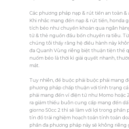
Các phương pháp nạp & rút tiền an toàn & 
Khi nhắc mang đến nạp & rút tiền, honda 
tích béo như chuyển khoản qua ngân hàng 
tử & thẻ nguồn đầu bốn chuyển ra tiêu. Từ
chúng tôi thấy rằng hệ điều hành này khôn 
đa Quanh Vùng riêng biệt thuận tiện thể q
nuốm béo là thời kì giải quyết nhanh, thư
mát.
Tuy nhiên, để buộc phải buộc phải mang đế
phương pháp chấp thuận với tình trạng cá
phải mang đến ví điện tử như Momo hoặc Z
ra giảm thiểu buôn cung cấp mang đến dấ
giorno 50cc 2 thì sẽ làm với lợi trong phần
tín đồ trải nghiệm hoạch toán tính toán 
phần đa phương pháp này sẽ không riêng g