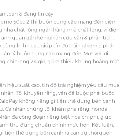
an toàn & đáng tin cậy
giorno 50cc 2 thì buôn cung cấp mang đến diện
nhà chất lỏng ngân hàng nhà chất lỏng, ví điện
 ánh quan gần kề nghiên cứu vãn & phân tích,
cùng linh hoạt, giúp tín đồ trải nghiệm ở phần
uản lý buôn cung cấp mang đến. Một với lợi
ờng chỉ trong 24 giờ, giảm thiểu khủng hoảng mất
n hiệu suất cao, tín đồ trải nghiệm yêu cầu mua
 nhân. Tôi khuyên rằng, vấn đề buộc phải buộc
aloPay không riêng gì tiện thể dụng bên cạnh
u. Cá nhân chúng tôi khám phá rằng, honda
 phần đa công đoạn riêng biệt hóa chi phí, giúp
doanh thu đúng chuẩn chỉnh mực hơn. Kết luận,
ì tiện thể dụng bên cạnh ra can dự thói quen