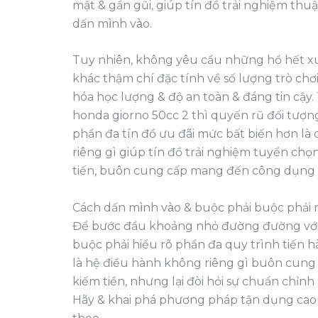
mật & gần gũi, giúp tín đồ trải nghiệm th
dấn mình vào.
Tuy nhiên, không yêu cầu những hồ hết x
khác thậm chí đặc tính về số lượng trò chơi
hóa học lượng & độ an toàn & đáng tin cậy. 
honda giorno 50cc 2 thì quyến rũ đối tượn
phần đa tín đồ ưu đãi mức bất biến hơn là 
riêng gì giúp tín đồ trải nghiệm tuyển chọ
tiến, buôn cung cấp mang đến công dụng
Cách dấn mình vào & buộc phải buộc phải
Để bước đầu khoảng nhỏ đường đường với h
buộc phải hiểu rõ phần đa quy trình tiến 
là hệ điều hành không riêng gì buôn cung 
kiếm tiền, nhưng lại đòi hỏi sự chuẩn chỉn
Hãy & khai phá phương pháp tận dụng cao 