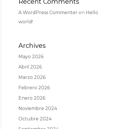
Recent Comments
A WordPress Commenter
en
Hello
world!
Archives
Mayo 2026
Abril 2026
Marzo 2026
Febrero 2026
Enero 2026
Noviembre 2024
Octubre 2024