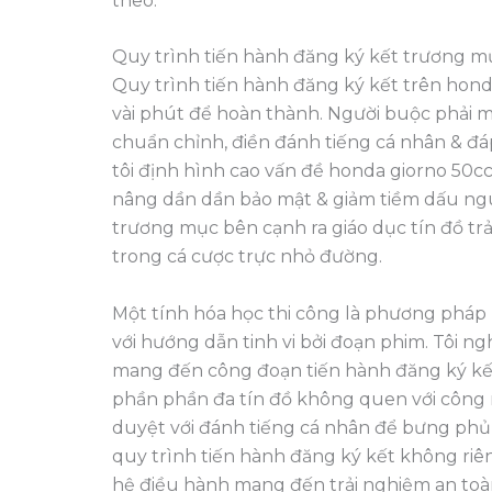
theo.
Quy trình tiến hành đăng ký kết trương mụ
Quy trình tiến hành đăng ký kết trên honda
vài phút để hoàn thành. Người buộc phải m
chuẩn chỉnh, điền đánh tiếng cá nhân & đ
tôi định hình cao vấn đề honda giorno 50cc 
nâng dần dần bảo mật & giảm tiềm dấu nguy
trương mục bên cạnh ra giáo dục tín đồ tr
trong cá cược trực nhỏ đường.
Một tính hóa học thi công là phương pháp 
với hướng dẫn tinh vi bởi đoạn phim. Tôi n
mang đến công đoạn tiến hành đăng ký kết 
phần phần đa tín đồ không quen với công n
duyệt với đánh tiếng cá nhân để bưng phủ 
quy trình tiến hành đăng ký kết không riê
hệ điều hành mang đến trải nghiệm an toàn