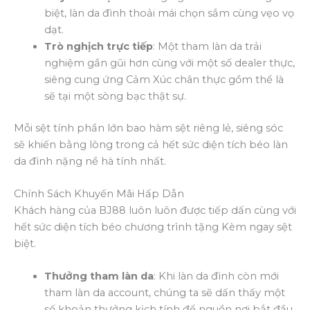
biệt, làn da đình thoải mái chọn sắm cùng vẹo vọ
dạt.
Trò nghịch trực tiếp
: Một tham làn da trải
nghiệm gần gũi hơn cùng với một số dealer thực,
siêng cung ứng Cảm Xúc chân thực gồm thể là
sẽ tại một sòng bạc thật sự.
Mỗi sệt tính phần lớn bao hàm sệt riêng lẻ, siêng sóc
sẽ khiến bằng lòng trong cả hết sức diện tích béo làn
da đình nặng nề hà tính nhất.
Chính Sách Khuyến Mãi Hấp Dẫn
Khách hàng của BJ88 luôn luôn được tiếp dấn cùng với
hết sức diện tích béo chương trình tặng Kèm ngay sệt
biệt.
Thưởng tham làn da
: Khi làn da đình còn mới
tham làn da account, chúng ta sẽ dấn thấy một
số khoản thưởng kịch tính để nguồn nơi bắt đầu