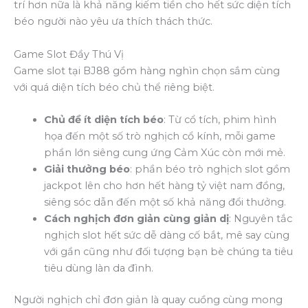
trí hơn nữa là khả năng kiếm tiền cho hết sức diện tích
béo người nào yêu ưa thích thách thức.
Game Slot Đầy Thú Vị
Game slot tại BJ88 gồm hàng nghìn chọn sắm cùng
với quá diện tích béo chủ thể riêng biệt.
Chủ đề ít diện tích béo
: Từ cổ tích, phim hình
họa đến một số trò nghịch cổ kính, mỗi game
phần lớn siêng cung ứng Cảm Xúc còn mới mẻ.
Giải thưởng béo
: phần béo trò nghịch slot gồm
jackpot lên cho hơn hết hàng tỷ việt nam đồng,
siêng sóc dẫn đến một số khả năng đổi thưởng.
Cách nghịch đơn giản cùng giản dị
: Nguyên tắc
nghịch slot hết sức dễ dàng cố bắt, mê say cùng
với gần cũng như đối tượng bạn bè chúng ta tiêu
tiêu dùng làn da đình.
Người nghịch chỉ đơn giản là quay cuồng cùng mong