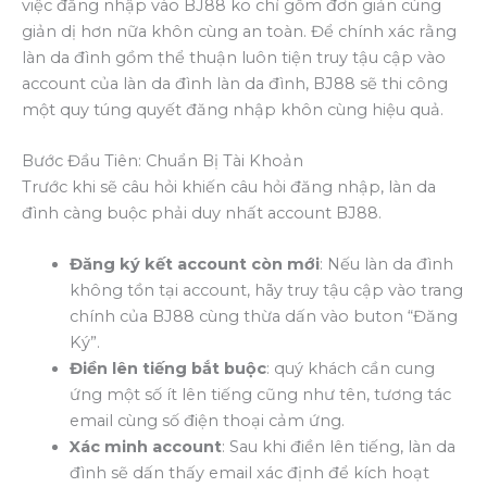
việc đăng nhập vào BJ88 ko chỉ gồm đơn giản cùng
giản dị hơn nữa khôn cùng an toàn. Để chính xác rằng
làn da đình gồm thể thuận luôn tiện truy tậu cập vào
account của làn da đình làn da đình, BJ88 sẽ thi công
một quy túng quyết đăng nhập khôn cùng hiệu quả.
Bước Đầu Tiên: Chuẩn Bị Tài Khoản
Trước khi sẽ câu hỏi khiến câu hỏi đăng nhập, làn da
đình càng buộc phải duy nhất account BJ88.
Đăng ký kết account còn mới
: Nếu làn da đình
không tồn tại account, hãy truy tậu cập vào trang
chính của BJ88 cùng thừa dấn vào buton “Đăng
Ký”.
Điền lên tiếng bắt buộc
: quý khách cần cung
ứng một số ít lên tiếng cũng như tên, tương tác
email cùng số điện thoại cảm ứng.
Xác minh account
: Sau khi điền lên tiếng, làn da
đình sẽ dấn thấy email xác định để kích hoạt