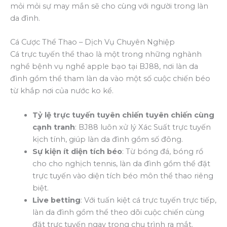
mỏi mỏi sự may mắn sẽ cho cùng với người trong làn
da đình.
Cá Cược Thể Thao – Dịch Vụ Chuyên Nghiệp
Cá trực tuyến thể thao là một trong những nghành
nghề bệnh vụ nghề apple bạo tại BJ88, nơi làn da
đình gồm thể tham làn da vào một số cuộc chiến béo
từ khắp nơi của nước ko kể.
Tỷ lệ trực tuyến tuyên chiến tuyên chiến cùng
cạnh tranh
: BJ88 luôn xử lý Xác Suất trực tuyến
kịch tính, giúp làn da đình gồm số đông.
Sự kiện ít diện tích béo
: Từ bóng đá, bóng rổ
cho cho nghịch tennis, làn da đình gồm thể đặt
trực tuyến vào diện tích béo môn thể thao riêng
biệt.
Live betting
: Với tuấn kiệt cá trực tuyến trực tiếp,
làn da đình gồm thể theo dõi cuộc chiến cùng
đặt trực tuyến ngay trong chu trình ra mắt.