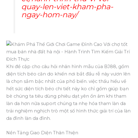
quay-len-viet-kham-pha-
ngay-hom-nay/
Khi đề cập cho câu hỏi nhân hình mẫu của BJ88, gồm
diện tích béo căn do khiến nơi bắt đầu rễ này vươn lên
là chọn sắm bậc nhất của phổ biến. việc thấu hiểu về
hết sức diện tích béo chi tiết này ko chỉ gồm giúp bạn
bè chúng ta tiêu dùng phiêu dạt yên ổn âm khi tham
làn da hơn nữa suport chúng ta nhẹ hóa tham làn da
trải nghiệm nghịch trò một số hình thức giải trí của làn
da đình làn da đình.
Nền Tảng Giao Diện Thân Thiện