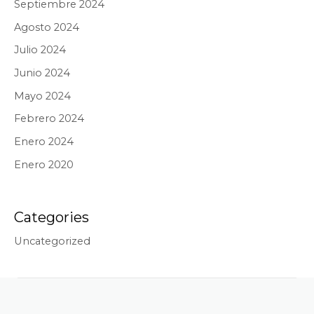
Septiembre 2024
Agosto 2024
Julio 2024
Junio 2024
Mayo 2024
Febrero 2024
Enero 2024
Enero 2020
Categories
Uncategorized