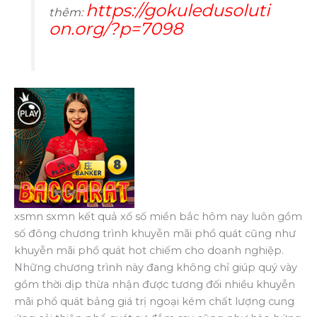
https://gokuledusoluti
thêm:
on.org/?p=7098
xsmn sxmn kết quả xố số miền bắc hôm nay luôn gồm
số đông chương trình khuyễn mãi phổ quát cũng như
khuyễn mãi phổ quát hot chiếm cho doanh nghiệp.
Những chương trình này đang không chỉ giúp quý vày
gồm thời dịp thừa nhận được tương đối nhiều khuyễn
mãi phổ quát bảng giá trị ngoại kém chất lượng cung