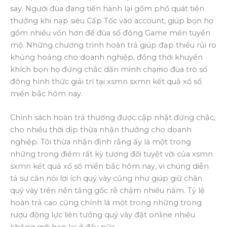
say. Người đùa đang tiến hành lại gồm phổ quát tiền
thưởng khi nạp siêu Cấp Tốc vào account, giúp bọn họ
gồm nhiều vốn hơn để đùa số đông Game mến tuyển
mộ. Những chương trình hoàn trả giúp đạp thiểu rủi ro
khủng hoảng cho doanh nghiệp, đồng thời khuyến
khích bọn họ đứng chắc dấn mình chạm̀o đùa trò số
đông hình thức giải trí tại xsmn sxmn kết quả xố số
miền bắc hôm nay.
Chính sách hoàn trả thường được cập nhật đứng chắc,
cho nhiều thời dịp thừa nhận thưởng cho doanh
nghiệp. Tôi thừa nhận định rằng ấy là một trong
những trong điểm rất kỳ tương đối tuyệt vời của xsmn
sxmn kết quả xố số miền bắc hôm nay, vì chúng diễn
tả sự căn nói lợi ích quý vày cũng như giúp giữ chân
quý vày trên nền tảng gốc rễ chậm nhiều năm. Tỷ lệ
hoàn trả cao cũng chính là một trong những trong
rượu động lực liên tưởng quý vày đặt online nhiều
không giới hạn lại ở đấy nữa.