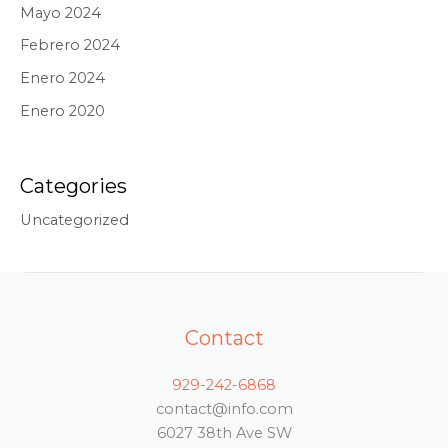
Mayo 2024
Febrero 2024
Enero 2024
Enero 2020
Categories
Uncategorized
Contact
929-242-6868
contact@info.com
6027 38th Ave SW