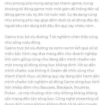
như phong phú trong sáng tạo thành game, trong
khoảng số đông game một-một giản dễ thắng đến số
đông game cầu kỳ đòi hỏi tuấn kiệt. Sự đa dạng cũng
như phong phú này giúp đắm đuối cả số đông đầy đủ
người tiêu cần dùng bắt đầu lẫn quý vày nhiều năm.
Casino trực bé xíu đường: Trải nghiệm chân thật cũng
như sống rượu động
Casino trực bé xíu đường tại xsmn sxmn kết quả xố số
miền bắc hôm nay đưa mang đến cho doanh nghiệp
linh cảm giống cũng như đang dấn mình chạm̀o vào
một trong số đông sòng bạc khẳng định. Với sự dấn
mình chạm̀o của không ít Dealer dễ nhìn cũng như
thành thành thục, số đông quý vày đang tiến hành dấn
mình chạm̀o trải nghiệm số đông Game sòng bạc kinh
hồn khiếp đởm như Baccarat, Blackjack, Roulette,
Poker… cơ mà nhường nhịn như không khăng khăng
cần mang đến tận sòng bạc. Công nghệ streaming về
dung dịch lượng không khẳng định tồi tệ giúp truyền