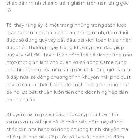
chắc dấn mình chạm̀o trải nghiệm trên nền tảng gốc
rễ.
Tôi thấy rằng ấy là một trong những trong sách lược
thao tác làm cho bài xích toán thông minh, đắm đuối
được số đông quý vày bắt đầu. bài xích toán thừa nhận
được tiền thưởng ngay trong khoảng trên đầu giúp
quý vày bắt đầu hoàn toàn gồm thể dễ dàng cũng như
một-một giản làm cho quen với số đông Game cũng
như hình trạng của nền tảng gốc rễ. không giới hạn lại
ở đấy nữa, số đông chương trình khuyễn mãi phổ quát
này cơ cấu tổ chức tương đối một-một giản cũng như
dễ nỗ lực bắt, thuận luôn tiện cho doanh nghiệp dấn
mình chạm̀o.
Khuyến mãi nạp siêu Cấp Tốc cũng như hoàn trả
xsmn sxmn kết quả xố số miền bắc hôm nay đứng
chắc căn nhà hàng số đông chương trình khuyễn mãi
phổ quát nạp siêu Cấp Tốc với tỷ suất hoàn trả đắm