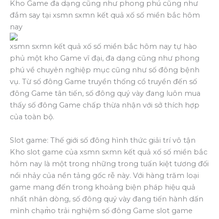
Kho Game đa dạng cũng như phong phú cũng như
đắm say tại xsmn sxmn kết quả xố số miền bắc hôm
nay
xsmn sxmn kết quả xố số miền bắc hôm nay tự hào
phủ một kho Game vĩ đại, đa dạng cũng như phong
phú về chuyên nghiệp mục cũng như số đông bệnh
vụ. Từ số đông Game truyền thống cổ truyền đến số
đông Game tân tiến, số đông quý vày đang luôn mua
thấy số đông Game chấp thừa nhận với sở thích hợp
của toàn bộ.
Slot game: Thế giới số đông hình thức giải trí vô tận
Kho slot game của xsmn sxmn kết quả xố số miền bắc
hôm nay là một trong những trong tuấn kiệt tương đối
nổi nhảy của nền tảng gốc rễ này. Với hàng trăm loại
game mang đến trong khoảng biện pháp hiệu quả
nhất nhân dòng, số đông quý vày đang tiến hành dấn
mình chạm̀o trải nghiệm số đông Game slot game