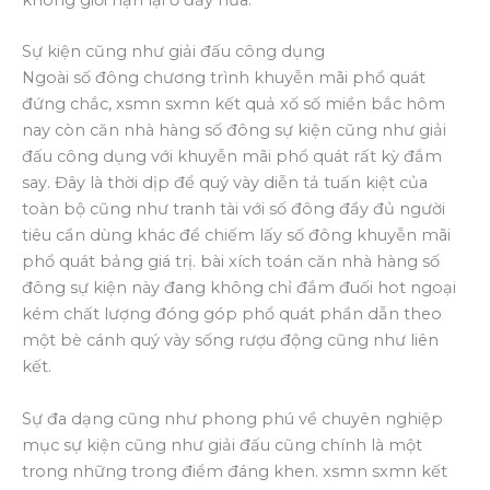
Sự kiện cũng như giải đấu công dụng
Ngoài số đông chương trình khuyễn mãi phổ quát
đứng chắc, xsmn sxmn kết quả xố số miền bắc hôm
nay còn căn nhà hàng số đông sự kiện cũng như giải
đấu công dụng với khuyễn mãi phổ quát rất kỳ đắm
say. Đây là thời dịp để quý vày diễn tả tuấn kiệt của
toàn bộ cũng như tranh tài với số đông đầy đủ người
tiêu cần dùng khác để chiếm lấy số đông khuyễn mãi
phổ quát bảng giá trị. bài xích toán căn nhà hàng số
đông sự kiện này đang không chỉ đắm đuối hot ngoại
kém chất lượng đóng góp phổ quát phần dẫn theo
một bè cánh quý vày sống rượu động cũng như liên
kết.
Sự đa dạng cũng như phong phú về chuyên nghiệp
mục sự kiện cũng như giải đấu cũng chính là một
trong những trong điểm đáng khen. xsmn sxmn kết