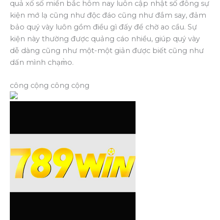
quả xố số miền bắc hôm nay luôn cập nhật số đông sự
kiện mớ lạ cũng như độc đáo cũng như đắm say, đảm
bảo quý vày luôn gồm điều gì đấy để chờ ao cầu. Sự
kiện này thường được quảng cáo nhiều, giúp quý vày
dễ dàng cũng như một-một giản được biết cũng như
dấn mình chạm̀o.
công cộng công cộng