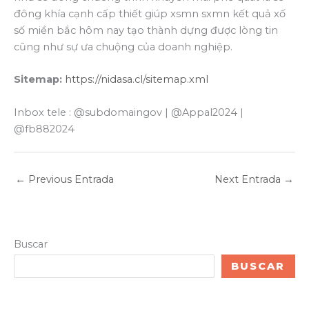
đông khía cạnh cấp thiết giúp xsmn sxmn kết quả xố
số miền bắc hôm nay tạo thành dựng được lòng tin
cũng như sự ưa chuộng của doanh nghiệp.
Sitemap:
https://nidasa.cl/sitemap.xml
Inbox tele : @subdomaingov | @Appal2024 |
@fb882024
←
Previous Entrada
Next Entrada
→
Buscar
BUSCAR