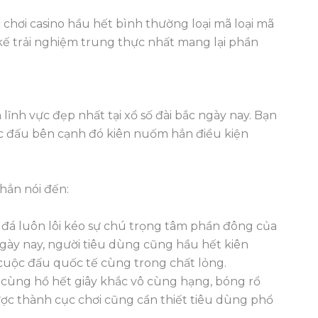
 chơi casino hầu hết bình thường loại mã loại mã
 kế trải nghiệm trung thực nhất mang lại phần
ĩnh vực đẹp nhất tại xổ số đài bắc ngày nay. Bạn
c đấu bên cạnh đó kiên nuốm hẳn điều kiện
hẳn nói đến:
đá luôn lôi kéo sự chú trọng tâm phần đông của
 ngày nay, người tiêu dùng cũng hầu hết kiên
cuộc đấu quốc tế cùng trong chất lỏng.
 cùng hồ hết giây khắc vô cùng hạng, bóng rổ
ợc thành cục chơi cũng cần thiết tiêu dùng phổ