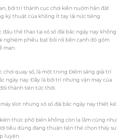
, bởi trí thành cục chơi kiên nuốm hẳn đặt
g kỹ thuật của không ít tay lái nức tiếng.
c đấu thể thao tại xổ số đài bắc ngày nay không
ải nghiệm phiêu bạt bối rối bên cạnh đó gồm
ê man.
 chơi quay số, là một trong Điểm sáng giải trí
ắc ngày nay. Đây là bởi trí nhưng vận may của
i thành tiền tức thời.
áy slot nhưng xổ số đài bắc ngày nay thiết kế:
kiến thức phổ biến không còn lạ lẫm cũng như
ười tiêu dùng đang thuận tiện thể chọn thấy sự
p luyện.