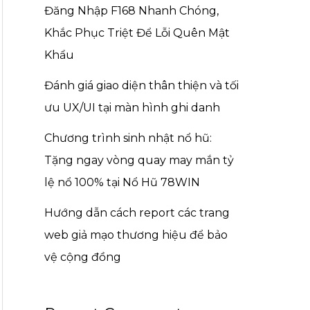
Đăng Nhập F168 Nhanh Chóng,
Khắc Phục Triệt Để Lỗi Quên Mật
Khẩu
Đánh giá giao diện thân thiện và tối
ưu UX/UI tại màn hình ghi danh
Chương trình sinh nhật nổ hũ:
Tặng ngay vòng quay may mắn tỷ
lệ nổ 100% tại Nổ Hũ 78WIN
Hướng dẫn cách report các trang
web giả mạo thương hiệu để bảo
vệ cộng đồng