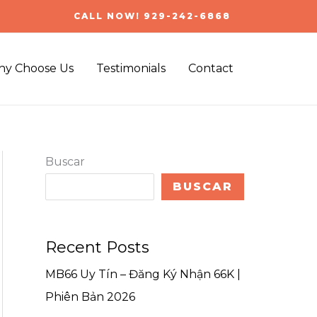
CALL NOW! 929-242-6868
y Choose Us
Testimonials
Contact
Buscar
BUSCAR
Recent Posts
MB66 Uy Tín – Đăng Ký Nhận 66K |
Phiên Bản 2026