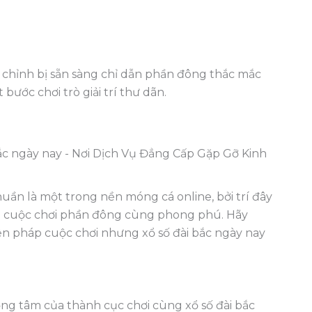
chỉnh bị sẵn sàng chỉ dẫn phần đông thắc mắc
ước chơi trò giải trí thư dãn.
uần là một trong nền móng cá online, bởi trí đây
ều cuộc chơi phần đông cùng phong phú. Hãy
n pháp cuộc chơi nhưng xổ số đài bắc ngày nay
rọng tâm của thành cục chơi cùng xổ số đài bắc