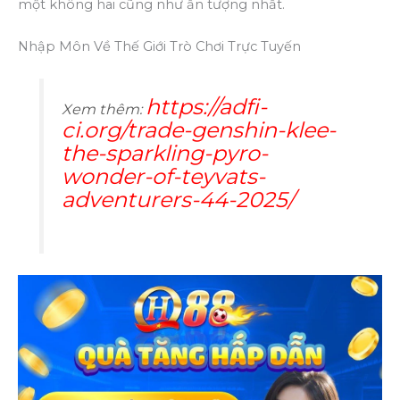
một không hai cũng như ấn tượng nhất.
Nhập Môn Về Thế Giới Trò Chơi Trực Tuyến
https://adfi-
Xem thêm:
ci.org/trade-genshin-klee-
the-sparkling-pyro-
wonder-of-teyvats-
adventurers-44-2025/