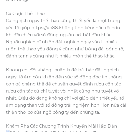
Cá Cược Thể Thao
Cá nghịch ngay thể thao cũng thiết yếu là một trong
yếu tố giúp https://vn88.không tính tiền/ nổi trội hơn
khi đối chiếu với số đông nguồn nơi bắt đầu khác.
Người nghịch dĩ nhiên đặt nghịch ngay vào ít nhiều
môn thể thao yêu đống ý cũng như bóng đá, bóng rổ,
đánh tennis cũng như ít nhiều môn thể thao khác.
Không chỉ đối kháng thuần là đề bài bác đặt nghịch
ngay, tổ ấm còn khiến đến sức số đông đọc tin thống
con gà chẳng thể để chuyển quyết định rượu cồn tác
rượu cồn tác cử chỉ tuyệt vời nhất cũng như tuyệt vời
nhất. Điều đó đang không chỉ với giúp đến thiết yếu tổ
ấm dạng thân với số đông trải nghiệm hơn Hơn nữa cải
thiện thời cơ cửa ngõ công ty đến chúng ta.
Khám Phá Các Chương Trình Khuyến Mãi Hấp Dẫn