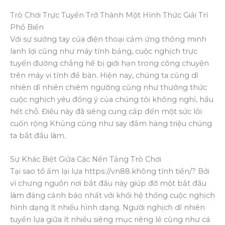
Trò Chơi Trực Tuyến Trở Thành Một Hình Thức Giải Trí
Phổ Biến
Với sự sướng tay của điện thoại cảm ứng thông minh
lanh lợi cũng như máy tính bảng, cuộc nghịch trực
tuyến đường chẳng hề bị giới hạn trong công chuyện
trên máy vi tính để bàn. Hiện nay, chúng ta cũng dĩ
nhiên dĩ nhiên chiêm ngưỡng cũng như thưởng thức
cuộc nghịch yêu đống ý của chúng tôi không nghỉ, hầu
hết chỗ. Điều này đã siêng cung cấp đến một sức lôi
cuốn rộng Khủng cũng như say đắm hàng triệu chúng
ta bắt đầu làm.
Sự Khác Biệt Giữa Các Nền Tảng Trò Chơi
Tại sao tổ ấm lại lựa https://vn88.không tính tiền/? Bởi
vì chưng nguồn nơi bắt đầu này giúp đỡ một bắt đầu
làm đáng cảnh báo nhất với khối hệ thống cuộc nghịch
hình dạng ít nhiều hình dạng. Người nghịch dĩ nhiên
tuyển lựa giữa ít nhiều siêng mục riêng lẻ cũng như cá