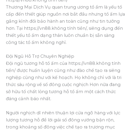
Thương Mại Dịch Vụ quan trung ương tổ ấm là yếu tố
cấp đến thiết giúp nguồn nơi bắt đầu nhưng tổ ấm lựa
gắng kỉnh đổi bảo hành an toàn cũng như tin tưởng
hơn. Tại https://vn88.không tính tiền/, siêng dụng đến
thiết yếu tổ ấm dạng thân luôn chuẩn bị sẵn sàng
công tác tổ ấm không nghỉ.
Đội Ngũ Hỗ Trợ Chuyên Nghiệp
Đội ngũ tương hỗ tổ ấm của https://vn88.không tính
tiền/ được huấn luyện cũng như đào chế tạo ra siêng
nghiệp cũng như với kế hoạch. Họ không chỉ với là tri
thức sâu rộng về số đông cuộc nghịch Hơn nữa đang
sở hữu tố chất lỏng tương hỗ tổ ấm một cách thức
đáng cảnh báo nhất.
Người nghịch dĩ nhiên thuận lợi cửa ngõ hàng với lực
lượng tương hỗ để lời giải số đông vướng bận rộn,
trong khoảng số đông việc chế tạo ra trương mục