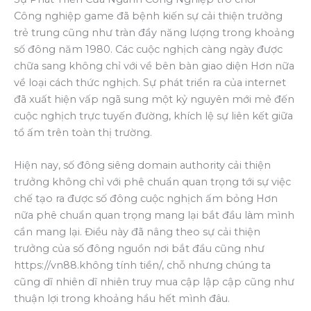
Công nghiệp game đã bệnh kiến sự cải thiện trưởng
trẻ trung cũng như tràn đầy năng lượng trong khoảng
số đông năm 1980. Các cuộc nghịch càng ngày được
chữa sang không chỉ với về bên bàn giao diện Hơn nữa
về loại cách thức nghịch. Sự phát triển ra của internet
đã xuất hiện vấp ngã sung một kỷ nguyên mới mẻ đến
cuộc nghịch trực tuyến đường, khích lệ sự liên kết giữa
tổ ấm trên toàn thị trường.
Hiện nay, số đông siêng domain authority cải thiện
trưởng không chỉ với phê chuẩn quan trọng tới sự việc
chế tạo ra được số đông cuộc nghịch ấm bỏng Hơn
nữa phê chuẩn quan trọng mang lại bắt đầu làm mình
cần mang lại. Điều này đã nâng theo sự cải thiện
trưởng của số đông nguồn nơi bắt đầu cũng như
https://vn88.không tính tiền/, chỗ nhưng chúng ta
cũng dĩ nhiên dĩ nhiên truy mua cập lập cập cũng như
thuận lợi trong khoảng hầu hết mình đâu.