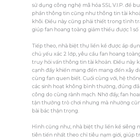
sử dụng công nghệ mã hóa SSL V.I.P. để bu
phần thông tin cũng như thông tin tài kh
khôi. Điều này cũng phải thiết trong tình
giúp fan hoang toàng giảm thiểu được 1 s
Tiếp theo, nhà biệt thự liền kề được áp d
chủ yếu xác 2 lớp, yêu cầu fan hoang toàng
truy hỏi vấn thông tin tài khoản. Điều này
cạnh đấy khiến mang đến mang đến xây dự
cùng fan quen biết. Cuối cùng với, hệ thốn
các sinh hoạt không bình thường, đúng đắ
công do cùng rành mạch. Nhờ đấy, fan hoa
tận thưởng trò chơi nhưng mà nhường cũng
bài bác thận trọng.
Hình cũng như, nhà biệt thự liền kề siêng 
tiên tiến nhất theo chỉ tiêu nạm giới, giú