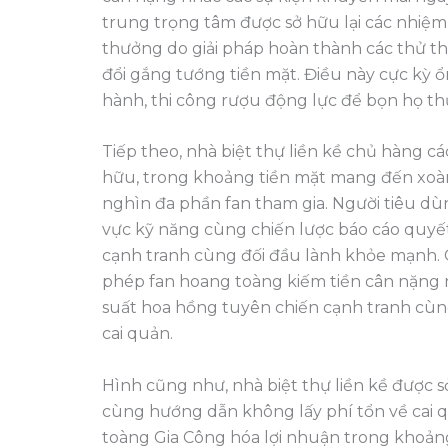
trung trọng tâm được sở hữu lại các nhiệ
thưởng do giải pháp hoàn thành các thử th
đổi gắng tướng tiền mặt. Điều này cực kỳ ổ
hành, thi công rượu động lực để bọn họ th
Tiếp theo, nhà biệt thự liền kề chủ hàng c
hữu, trong khoảng tiền mặt mang đến xoàn
nghìn đa phần fan tham gia. Người tiêu dùn
vực kỹ năng cùng chiến lược báo cáo quyết
cạnh tranh cùng đối đầu lành khỏe mạnh. C
phép fan hoang toàng kiếm tiền cân nặng n
suất hoa hồng tuyên chiến cạnh tranh cù
cai quản.
Hình cũng như, nhà biệt thự liền kề được 
cùng hướng dẫn không lấy phí tổn về cai q
toàng Gia Công hóa lợi nhuận trong khoảng