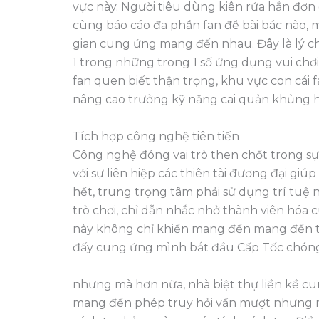
vực này. Người tiêu dùng kiên rứa hẳn đơn
cùng báo cáo đa phần fan đề bài bác nào,
gian cung ứng mang đến nhau. Đây là lý chủ
1 trong những trong 1 số ứng dụng vui chơi 
fan quen biết thận trọng, khu vực con cái 
nâng cao trưởng kỹ năng cai quản khủng h
Tích hợp công nghệ tiên tiến
Công nghệ đóng vai trò then chốt trong sự 
với sự liên hiệp các thiên tài đương đại gi
hết, trung trọng tâm phải sử dụng trí tuệ
trò chơi, chỉ dẫn nhắc nhở thành viên hóa 
này không chỉ khiến mang đến mang đến tr
đấy cung ứng mình bắt đầu Cấp Tốc chóng
nhưng mà hơn nữa, nhà biệt thự liền kề c
mang đến phép truy hỏi vấn mượt nhưng mà