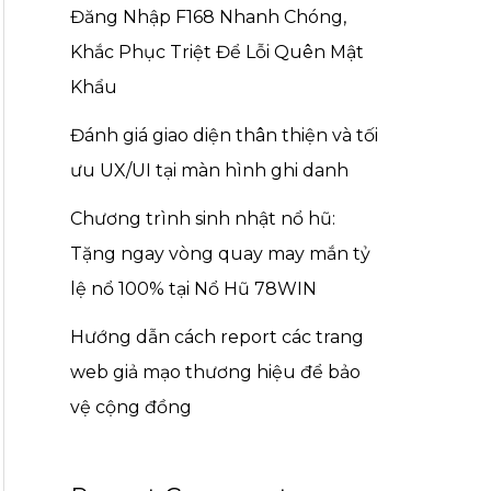
Đăng Nhập F168 Nhanh Chóng,
Khắc Phục Triệt Để Lỗi Quên Mật
Khẩu
Đánh giá giao diện thân thiện và tối
ưu UX/UI tại màn hình ghi danh
Chương trình sinh nhật nổ hũ:
Tặng ngay vòng quay may mắn tỷ
lệ nổ 100% tại Nổ Hũ 78WIN
Hướng dẫn cách report các trang
web giả mạo thương hiệu để bảo
vệ cộng đồng