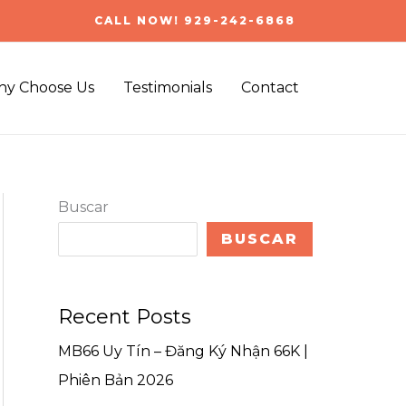
CALL NOW! 929-242-6868
y Choose Us
Testimonials
Contact
Buscar
BUSCAR
Recent Posts
MB66 Uy Tín – Đăng Ký Nhận 66K |
Phiên Bản 2026