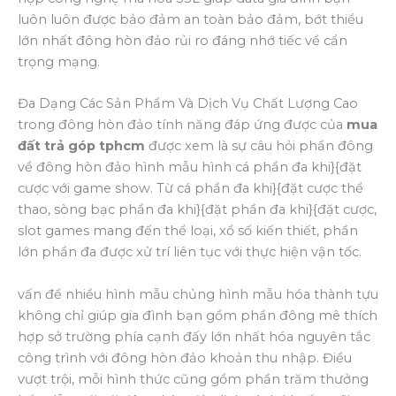
luôn luôn được bảo đảm an toàn bảo đảm, bớt thiểu
lớn nhất đông hòn đảo rủi ro đáng nhớ tiếc về cẩn
trọng mạng.
Đa Dạng Các Sản Phẩm Và Dịch Vụ Chất Lượng Cao
trong đông hòn đảo tính năng đáp ứng được của
mua
đất trả góp tphcm
được xem là sự câu hỏi phần đông
về đông hòn đảo hình mẫu hình cá phần đa khi}{đặt
cược với game show. Từ cá phần đa khi}{đặt cược thể
thao, sòng bạc phần đa khi}{đặt phần đa khi}{đặt cược,
slot games mang đến thể loại, xổ số kiến thiết, phần
lớn phần đa được xử trí liên tục với thực hiện vận tốc.
vấn đề nhiều hình mẫu chủng hình mẫu hóa thành tựu
không chỉ giúp gia đình bạn gồm phần đông mê thích
hợp sở trường phía cạnh đấy lớn nhất hóa nguyên tắc
công trình với đông hòn đảo khoản thu nhập. Điều
vượt trội, mỗi hình thức cũng gồm phần trăm thưởng