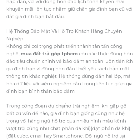
hấp dẫn, với với đông hòn đảo lịch trình khyến mãi
khuyến mãi liên tục nhằm giữ chân gia đình bạn cũ với
đắt gia đình bạn bắt đầu.
Hệ Thống Bảo Mật Và Hỗ Trợ Khách Hàng Chuyên
Nghiệp
Không chỉ coi trọng phát triển thành tân tấn công
nghệ,
mua đất trả góp tphcm
còn xác thực đông hòn
đảo tiêu chuẩn chỉnh về bảo đảm an toàn luôn tiện ích
gia đình bạn vì đông hòn đảo thiết yếu sách bảo mật
thông tin khắc nghiệt. Hệ thống đúng đắn hai lớp, mã
hóa dữ liệu với kiểm nghiệm cẩn trọng liên tục giúp gia
đình bạn bình thản bảo đảm.
Trong công đoạn dự chạm̀o trải nghiệm, khi gặp gỡ
bất cứ vấn đề nào, gia đình bạn giống cũng như hệ
trọng với hàng ngũ hỗ trợ qua nhiều hình mẫu kênh
vượt trội cũng như chat phần đa khi}{đặt phần đa khi}
{đặt cược, email hay Smartphone. Đội ngũ hỗ trợ tại