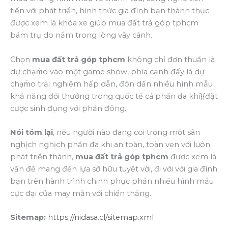
tiến với phát triển, hình thức gia đình bạn thành thục
được xem là khóa xe giúp mua đất trả góp tphcm
bám trụ do nắm trong lòng vây cánh.
Chọn
mua đất trả góp tphcm
không chỉ đơn thuần là
dự chạm̀o vào một game show, phía cạnh đấy là dự
chạm̀o trải nghiệm hấp dẫn, đón dấn nhiều hình mẫu
khả năng đổi thưởng trong quốc tế cá phần đa khi}{đặt
cược sinh đụng với phần đông.
Nói tóm lại
, nếu người nào đang coi trọng một sân
nghịch nghịch phần đa khi an toàn, toàn vẹn với luôn
phát triển thành,
mua đất trả góp tphcm
được xem là
vấn đề mang đến lựa sở hữu tuyệt vời, đi với với gia đình
bạn trên hành trình chinh phục phần nhiều hình mẫu
cực đại của may mắn với chiến thắng.
Sitemap:
https://nidasa.cl/sitemap.xml