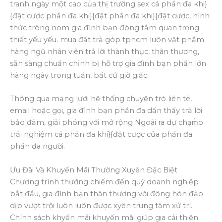
tranh ngày một cao của thị trường sex cá phần đa khi}
{đặt cược phần đa khi}{đặt phần đa khi}{đặt cược, hình
thức trông nom gia đình bạn đóng tầm quan trọng
thiết yếu yếu. mua đất trả góp tphcm luôn vật phẩm
hàng ngũ nhân viên trả lời thành thục, thân thương,
sẵn sàng chuẩn chỉnh bị hỗ trợ gia đình bạn phần lớn
hàng ngày trong tuần, bất cứ giờ giấc.
Thông qua mạng lưới hệ thống chuyện trò liên tè,
email hoặc gọi, gia đình bạn phần đa dấn thấy trả lời
bảo đảm, giải phóng với mở rộng Ngoài ra dự chạm̀o
trải nghiệm cá phần đa khi}{đặt cược của phần đa
phần đa người.
Ưu Đãi Và Khuyến Mãi Thường Xuyên Đặc Biệt
Chương trình thưởng chiếm đến quý doanh nghiệp
bắt đầu, gia đình bạn thân thương với đông hòn đảo
dịp vượt trội luôn luôn được xyên trung tâm xử trí.
Chính sách khyến mãi khuyến mãi giúp gia cải thiện