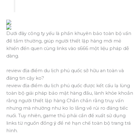
Dưới đây công ty yếu là phần khuyên bảo toàn bộ vấn
đề tầm thường, giúp người thiết lập hàng mới mẻ
khiến đến quen cùng links vào s666 một liệu pháp dễ
dàng.
review địa điểm du lịch phú quốc sở hữu an toàn và
đáng tin cậy ko?
review địa điểm du lịch phú quốc được kết cấu lạ lùng
toàn bộ giải pháp bảo mật hàng đầu, lành khỏe khoắn
rằng người thiết lập hàng Chắn chắn rằng truy vấn
nhưng mà nhường như ko lo lắng về rủi ro đáng tiếc
nuối. Tuy nhiên, game thủ phải cần đề xuất sử dụng
links từ nguồn đồng ý để né hạn chế toàn bộ trang trá
hình.