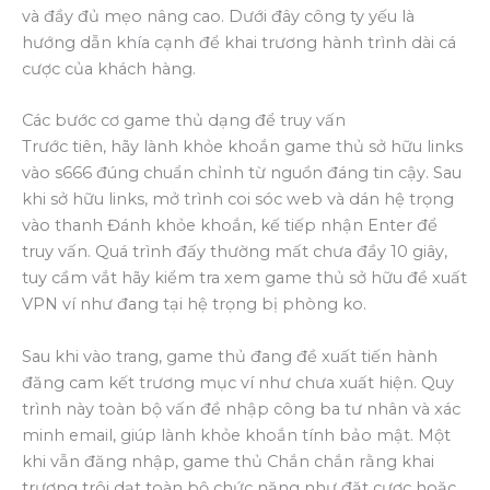
và đầy đủ mẹo nâng cao. Dưới đây công ty yếu là
hướng dẫn khía cạnh để khai trương hành trình dài cá
cược của khách hàng.
Các bước cơ game thủ dạng để truy vấn
Trước tiên, hãy lành khỏe khoắn game thủ sở hữu links
vào s666 đúng chuẩn chỉnh từ nguồn đáng tin cậy. Sau
khi sở hữu links, mở trình coi sóc web và dán hệ trọng
vào thanh Đánh khỏe khoắn, kế tiếp nhận Enter để
truy vấn. Quá trình đấy thường mất chưa đầy 10 giây,
tuy cầm vắt hãy kiểm tra xem game thủ sở hữu đề xuất
VPN ví như đang tại hệ trọng bị phòng ko.
Sau khi vào trang, game thủ đang đề xuất tiến hành
đăng cam kết trương mục ví như chưa xuất hiện. Quy
trình này toàn bộ vấn đề nhập công ba tư nhân và xác
minh email, giúp lành khỏe khoắn tính bảo mật. Một
khi vẫn đăng nhập, game thủ Chắn chắn rằng khai
trương trôi dạt toàn bộ chức năng như đặt cược hoặc