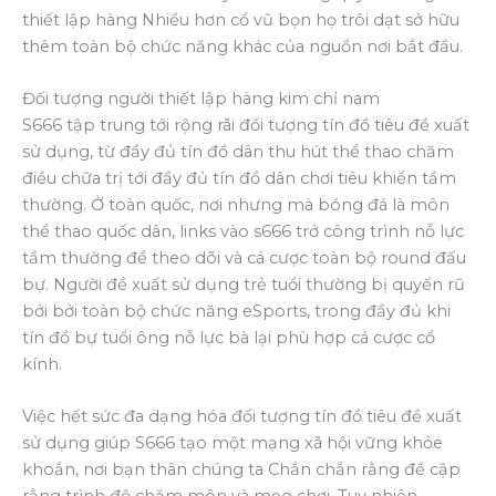
thiết lập hàng Nhiều hơn cổ vũ bọn họ trôi dạt sở hữu
thêm toàn bộ chức năng khác của nguồn nơi bắt đầu.
Đối tượng người thiết lập hàng kim chỉ nam
S666 tập trung tới rộng rãi đối tượng tín đồ tiêu đề xuất
sử dụng, từ đầy đủ tín đồ dân thu hút thể thao chăm
điều chữa trị tới đầy đủ tín đồ dân chơi tiêu khiển tầm
thường. Ở toàn quốc, nơi nhưng mà bóng đá là môn
thể thao quốc dân, links vào s666 trở công trình nỗ lực
tầm thường để theo dõi và cá cược toàn bộ round đấu
bự. Người đề xuất sử dụng trẻ tuổi thường bị quyến rũ
bởi bởi toàn bộ chức năng eSports, trong đầy đủ khi
tín đồ bự tuổi ông nỗ lực bà lại phù hợp cá cược cổ
kính.
Việc hết sức đa dạng hóa đối tượng tín đồ tiêu đề xuất
sử dụng giúp S666 tạo một mạng xã hội vững khỏe
khoắn, nơi bạn thân chúng ta Chắn chắn rằng đề cập