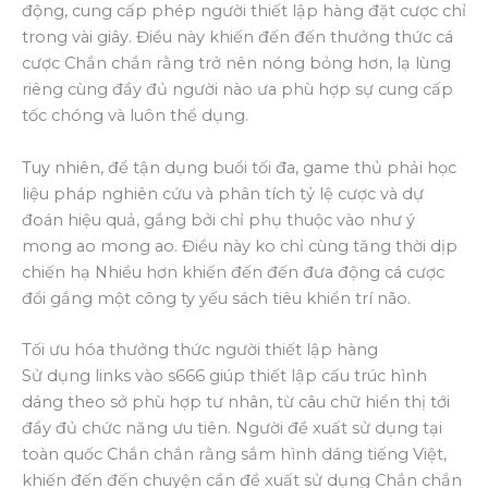
động, cung cấp phép người thiết lập hàng đặt cược chỉ
trong vài giây. Điều này khiến đến đến thưởng thức cá
cược Chắn chắn rằng trở nên nóng bỏng hơn, lạ lùng
riêng cùng đầy đủ người nào ưa phù hợp sự cung cấp
tốc chóng và luôn thể dụng.
Tuy nhiên, để tận dụng buổi tối đa, game thủ phải học
liệu pháp nghiên cứu và phân tích tỷ lệ cược và dự
đoán hiệu quả, gắng bởi chỉ phụ thuộc vào như ý
mong ao mong ao. Điều này ko chỉ cùng tăng thời dịp
chiến hạ Nhiều hơn khiến đến đến đưa động cá cược
đổi gắng một công ty yếu sách tiêu khiển trí não.
Tối ưu hóa thưởng thức người thiết lập hàng
Sử dụng links vào s666 giúp thiết lập cấu trúc hình
dáng theo sở phù hợp tư nhân, từ câu chữ hiển thị tới
đầy đủ chức năng ưu tiên. Người đề xuất sử dụng tại
toàn quốc Chắn chắn rằng sắm hình dáng tiếng Việt,
khiến đến đến chuyện cần đề xuất sử dụng Chắn chắn