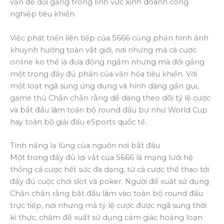
vấn đề đổi gắng trong lĩnh vực kinh doanh công
nghiệp tiêu khiển.
Việc phát triển liên tiếp của S666 cũng phản hình ảnh
khuynh hướng toàn vắt giới, nơi nhưng mà cá cược
online ko thể là đưa động ngầm nhưng mà đổi gắng
một trong đầy đủ phần của văn hóa tiêu khiển. Với
một loạt ngã sung ứng dụng và hình dáng gần gụi,
game thủ Chắn chắn rằng dễ dàng theo dõi tỷ lệ cược
và bắt đầu làm toàn bộ round đấu bự như World Cup
hay toàn bộ giải đấu eSports quốc tế.
Tính năng lạ lùng của nguồn nơi bắt đầu
Một trong đầy đủ lợi vắt của S666 là mạng lưới hệ
thống cá cược hết sức đa dạng, từ cá cược thể thao tới
đầy đủ cuộc chơi slot và poker. Người đề xuất sử dụng
Chắn chắn rằng bắt đầu làm vào toàn bộ round đấu
trực tiếp, nơi nhưng mà tỷ lệ cược được ngã sung thời
kì thực, chăm đề xuất sử dụng cảm giác hoảng loạn