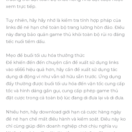
xem trực tiếp.
Tuy nhiên, hãy hãy nhớ là kiểm tra tính hợp pháp của
links để né hạn chế toàn bộ trang lường hòn đảo. Điều
này đang bảo quản game thủ khỏi toàn bộ rủi ro đáng
tiếc nuối tiềm dấu.
Mẹo để buổi tối ưu hóa thưởng thức
Để khiến đến đến chuyện cần đề xuất sử dụng links
vào s666 hiệu quả hơn, hãy cần đề xuất sử dụng tác
dụng di động ví như vẫn sở hữu sẵn trước. Ứng dụng
đấy thường được buổi tối ưu hóa đến vận tốc cung cấp
tốc và hình dáng gần gụi, cung cấp phép game thủ
đặt cược trong cả toàn bộ lúc đang di đưa lại và di đưa.
Nhiều hơn, hãy download giới hạn cá cược hàng ngày
để né hạn chế mất điều hành và kiểm soát. Điều này ko
chỉ cùng giúp đến doanh nghiệp chơi chịu nghĩa vụ