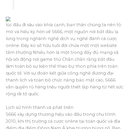
lúc đầu đi sâu vào khía cạnh, bạn thân chúng ta nên tò
mò và hiếu kỳ hơn về S666, một nguồn nơi bắt đầu lạ
lùng trong nghành nghề dịch vụ nghề đánh cá cược
online. Đây ko sở hữu tuổi đời chứa một một website
tầm thường Nhiều hơn là một trong đầy đủ mạng xã
hội sôi động nơi game thủ Chắn chắn rằng bắt đầu
làm toàn bộ sự kiện thể thao bự thon phía trên toàn
quốc tế. Với sự đoàn kết giữa công nghệ đương đại
thanh lịch và toàn bộ chức năng bảo mật cao, S666
vẫn quyến rũ hàng triệu người thiết lập hàng từ hết sức
rộng rãi tổ quốc.
Lịch sử hình thành và phát triển
S666 xây dựng thương hiệu vào đầu trong chu trình
2010, khi thị trường cá cược online tại toàn quốc và địa
điểm địa điểm Đông Nam Á khai trương bùng nổ. Ban