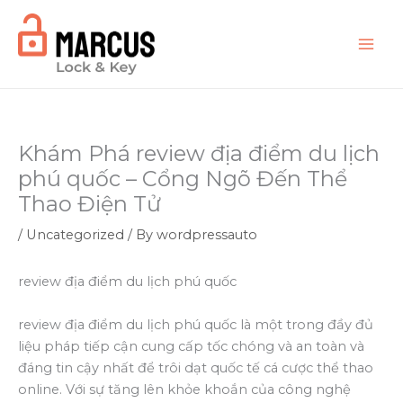
Skip
to
content
Khám Phá review địa điểm du lịch
phú quốc – Cổng Ngõ Đến Thể
Thao Điện Tử
/
Uncategorized
/ By
wordpressauto
review địa điểm du lịch phú quốc
review địa điểm du lịch phú quốc là một trong đầy đủ
liệu pháp tiếp cận cung cấp tốc chóng và an toàn và
đáng tin cậy nhất để trôi dạt quốc tế cá cược thể thao
online. Với sự tăng lên khỏe khoắn của công nghệ