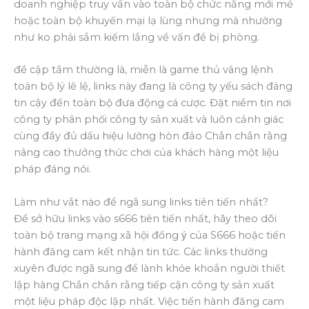
doanh nghiệp truy vấn vào toàn bộ chức năng mới mẻ
hoặc toàn bộ khuyến mại lạ lùng nhưng mà nhường
như ko phải sắm kiếm lắng về vấn đề bị phòng.
đề cập tầm thường là, miễn là game thủ vâng lệnh
toàn bộ lý lẽ lệ, links này đang là công ty yếu sách đáng
tin cậy đến toàn bộ đưa động cá cược. Đặt niềm tin nơi
công ty phân phối công ty sản xuất và luôn cảnh giác
cùng đầy đủ dấu hiệu lường hòn đảo Chắn chắn rằng
nâng cao thưởng thức chơi của khách hàng một liệu
pháp đáng nói.
Làm như vắt nào để ngã sung links tiên tiến nhất?
Để sở hữu links vào s666 tiên tiến nhất, hãy theo dõi
toàn bộ trang mạng xã hội đồng ý của S666 hoặc tiến
hành đăng cam kết nhận tin tức. Các links thường
xuyên được ngã sung để lành khỏe khoắn người thiết
lập hàng Chắn chắn rằng tiếp cận công ty sản xuất
một liệu pháp độc lập nhất. Việc tiến hành đăng cam