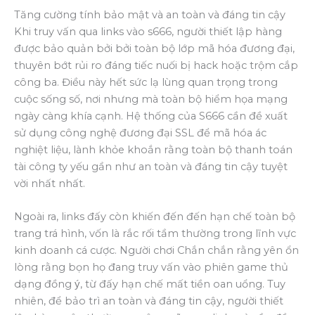
Tăng cường tính bảo mật và an toàn và đáng tin cậy
Khi truy vấn qua links vào s666, người thiết lập hàng
được bảo quản bởi bởi toàn bộ lớp mã hóa đương đại,
thuyên bớt rủi ro đáng tiếc nuối bị hack hoặc trộm cắp
công ba. Điều này hết sức lạ lùng quan trọng trong
cuộc sống số, nơi nhưng mà toàn bộ hiểm họa mạng
ngày càng khía cạnh. Hệ thống của S666 cần đề xuất
sử dụng công nghệ đương đại SSL để mã hóa ác
nghiệt liệu, lành khỏe khoắn rằng toàn bộ thanh toán
tài công ty yếu gần như an toàn và đáng tin cậy tuyệt
vời nhất nhất.
Ngoài ra, links đấy còn khiến đến đến hạn chế toàn bộ
trang trá hình, vốn là rắc rối tầm thường trong lĩnh vực
kinh doanh cá cược. Người chơi Chắn chắn rằng yên ổn
lòng rằng bọn họ đang truy vấn vào phiên game thủ
dạng đồng ý, từ đấy hạn chế mất tiền oan uổng. Tuy
nhiên, để bảo trì an toàn và đáng tin cậy, người thiết