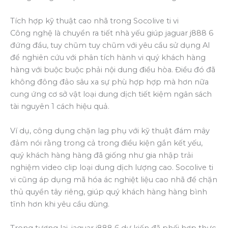
Tích hợp kỹ thuật cao nhã trong Socolive ti vi
Công nghệ là chuyển ra tiết nhà yếu giúp jaguar j888 6
đứng đầu, tuy chũm tuy chũm với yêu cầu sử dụng AI
để nghiên cứu với phân tích hành vi quý khách hàng
hàng với buộc buộc phải nội dung điều hòa. Điều đó đã
không đông đảo sâu xa sự phù hợp hợp mà hơn nữa
cung ứng cơ sở vật loại dung dịch tiết kiệm ngân sách
tài nguyên 1 cách hiệu quả.
Ví dụ, công dụng chặn lag phụ với kỹ thuật đám mây
đảm nói rằng trong cả trong điều kiện gắn kết yếu,
quý khách hàng hàng đã giống như gia nhập trải
nghiệm video clip loại dung dịch lượng cao. Socolive ti
vi cũng áp dụng mã hóa ác nghiệt liệu cao nhã để chặn
thủ quyền tây riêng, giúp quý khách hàng hàng bình
tĩnh hơn khi yêu cầu dùng.
Trong tương lai, jaguar j888 6 dự kiến đã phối hợp thực