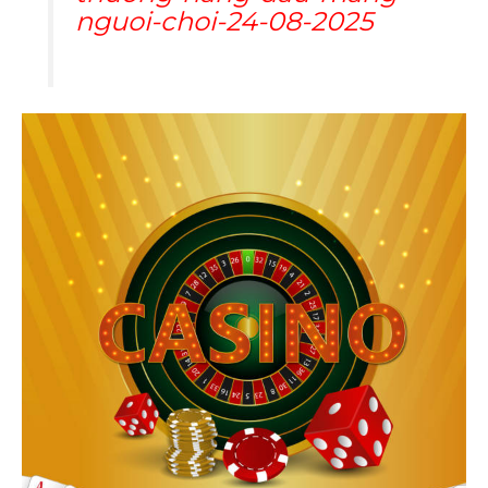
nguoi-choi-24-08-2025