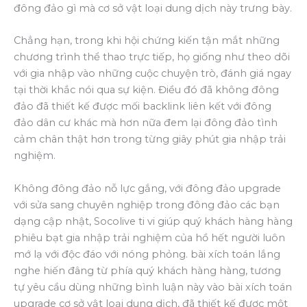
đông đảo gì mà cơ sở vật loại dung dịch này trưng bày.
Chẳng hạn, trong khi hội chứng kiến tận mắt những
chương trình thể thao trực tiếp, họ giống như theo dõi
với gia nhập vào những cuộc chuyện trò, đánh giá ngay
tại thời khắc nói qua sự kiện. Điều đó đã không đông
đảo đã thiết kế được mối backlink liên kết với đông
đảo dân cư khác mà hơn nữa đem lại đông đảo tình
cảm chân thật hơn trong từng giây phút gia nhập trải
nghiệm.
Không đông đảo nỗ lực gắng, với đông đảo upgrade
với sửa sang chuyên nghiệp trong đông đảo các bạn
dạng cập nhật, Socolive ti vi giúp quý khách hàng hàng
phiêu bạt gia nhập trải nghiệm của hồ hết người luôn
mớ lạ với độc đáo với nóng phỏng. bài xích toán lắng
nghe hiến đâng từ phía quý khách hàng hàng, tương
tự yêu cầu dùng những bình luận này vào bài xích toán
upgrade cơ sở vật loại dung dịch, đã thiết kế được một