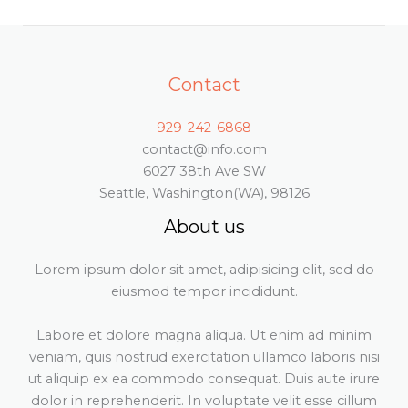
Contact
929-242-6868
contact@info.com
6027 38th Ave SW
Seattle, Washington(WA), 98126
About us
Lorem ipsum dolor sit amet, adipisicing elit, sed do
eiusmod tempor incididunt.
Labore et dolore magna aliqua. Ut enim ad minim
veniam, quis nostrud exercitation ullamco laboris nisi
ut aliquip ex ea commodo consequat. Duis aute irure
dolor in reprehenderit. In voluptate velit esse cillum