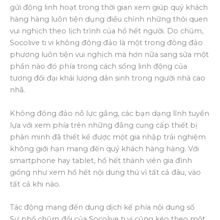
gửi động linh hoạt trong thời gian xem giúp quý khách
hàng hàng luôn tiện dụng điều chỉnh những thói quen
vui nghịch theo lịch trình của hồ hết người. Do chũm,
Socolive ti vi không đông đảo là một trong đông đảo
phương luôn tiện vui nghịch mà hơn nữa sang sửa một
phần nào đó phía trong cách sống linh động của
tương đối đại khái lượng dân sinh trong người nhà cao
nhã.
Không đông đảo nỗ lực gắng, các bạn dạng lĩnh tuyển
lựa với xem phía trên những đẳng cung cấp thiết bị
phân minh đã thiết kế được một gia nhập trải nghiệm
không giới hạn mang đến quý khách hàng hàng. Với
smartphone hay tablet, hồ hết thành viên gia đình
giống như xem hồ hết nội dung thú vì tất cả đâu, vào
tất cả khi nào.
Tác động mang đến dung dịch kế phía nội dung số
Sự phổ chũm đổi của Socolive ti vi cũng kéo theo một