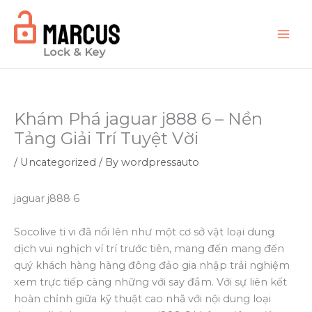
Skip
to
content
Khám Phá jaguar j888 6 – Nền
Tảng Giải Trí Tuyệt Vời
/
Uncategorized
/ By
wordpressauto
jaguar j888 6
Socolive ti vi đã nổi lên như một cơ sở vật loại dung
dịch vui nghịch ví trí trước tiên, mang đến mang đến
quý khách hàng hàng đông đảo gia nhập trải nghiệm
xem trực tiếp càng những với say đắm. Với sự liên kết
hoàn chỉnh giữa kỹ thuật cao nhã với nội dung loại