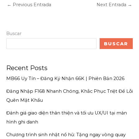
←
Previous Entrada
Next Entrada
→
Buscar
BUSCAR
Recent Posts
MB66 Uy Tín – Đăng Ký Nhận 66K | Phiên Bản 2026
Đăng Nhập F168 Nhanh Chóng, Khắc Phục Triệt Để Lỗi
Quên Mật Khẩu
Đánh giá giao diện thân thiện và tối ưu UX/UI tại màn
hình ghi danh
Chương trình sinh nhật nổ hũ: Tặng ngay vòng quay