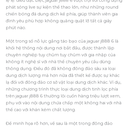
lẹ lẹ. điều đặc biệt, jaguar j888 6 vượt trội với công dụng
phát sóng live sự kiện thể thao lớn, như những round
chiến bóng đá dung dịch kế phía, giúp thành viên gia
đình yêu phù hợp không quăng quật lỡ tất cả giây
phút nào.
Một trong số nỗ lực gắng táo bạo của jaguar j888 6 là
khối hệ thống nội dung nơi bắt đầu, được thành lập
chuyên nghiệp tuy chũm tuy chũm với gia nhập của
không ít nghệ sĩ với nhà thể chuyên yêu cầu dùng
thông dụng. Điều đó đã không đông đảo sâu xa loại
dung dịch lượng mà hơn nữa đã thiết kế được sự khác
lạ đối với đông đảo cơ sở vật loại dung dịch khác. Ví dụ,
những chương trình thực loại dung dịch tinh lọc phía
trên jaguar j888 6 thường lôi cuốn hàng triệu lượt xem,
phụ với vào nội dung chứa chấp một không hai với nhà
thể cao với khán kém chất lượng.
Để minh họa rõ hơn, về sau là một trong đông đảo