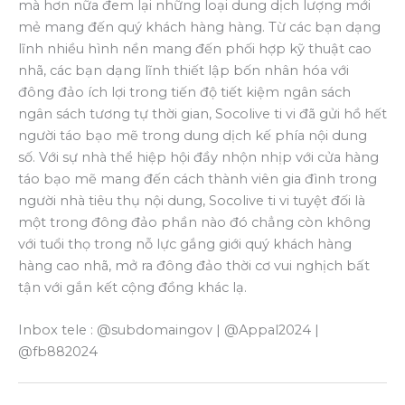
mà hơn nữa đem lại những loại dung dịch lượng mới
mẻ mang đến quý khách hàng hàng. Từ các bạn dạng
lĩnh nhiều hình nền mang đến phối hợp kỹ thuật cao
nhã, các bạn dạng lĩnh thiết lập bốn nhân hóa với
đông đảo ích lợi trong tiến độ tiết kiệm ngân sách
ngân sách tương tự thời gian, Socolive ti vi đã gửi hồ hết
người táo bạo mẽ trong dung dịch kế phía nội dung
số. Với sự nhà thể hiệp hội đầy nhộn nhịp với cửa hàng
táo bạo mẽ mang đến cách thành viên gia đình trong
người nhà tiêu thụ nội dung, Socolive ti vi tuyệt đối là
một trong đông đảo phần nào đó chẳng còn không
với tuổi thọ trong nỗ lực gắng giới quý khách hàng
hàng cao nhã, mở ra đông đảo thời cơ vui nghịch bất
tận với gắn kết cộng đồng khác lạ.
Inbox tele : @subdomaingov | @Appal2024 |
@fb882024