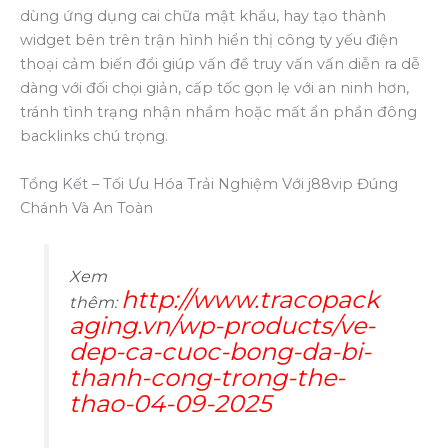
dùng ứng dụng cai chữa mật khẩu, hay tạo thành
widget bên trên trận hình hiển thị công ty yếu điện
thoại cảm biến đổi giúp vấn đề truy vấn vấn diễn ra dễ
dàng với đối chọi giản, cấp tốc gọn lẹ với an ninh hơn,
tránh tình trạng nhận nhầm hoặc mất ẩn phần đông
backlinks chú trọng.
Tổng Kết – Tối Ưu Hóa Trải Nghiệm Với j88vip Đúng
Chánh Và An Toàn
Xem
http://www.tracopack
thêm:
aging.vn/wp-products/ve-
dep-ca-cuoc-bong-da-bi-
thanh-cong-trong-the-
thao-04-09-2025