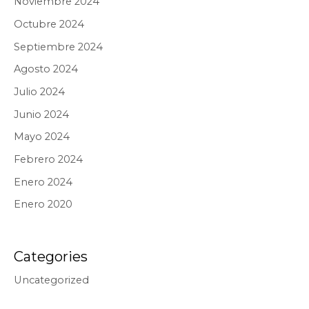
Noviembre 2024
Octubre 2024
Septiembre 2024
Agosto 2024
Julio 2024
Junio 2024
Mayo 2024
Febrero 2024
Enero 2024
Enero 2020
Categories
Uncategorized