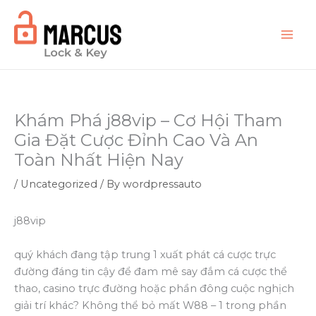
Skip
to
content
Khám Phá j88vip – Cơ Hội Tham
Gia Đặt Cược Đỉnh Cao Và An
Toàn Nhất Hiện Nay
/
Uncategorized
/ By
wordpressauto
j88vip
quý khách đang tập trung 1 xuất phát cá cược trực
đường đáng tin cậy để đam mê say đắm cá cược thể
thao, casino trực đường hoặc phần đông cuộc nghịch
giải trí khác? Không thể bỏ mất W88 – 1 trong phần