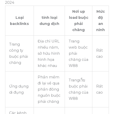
2024
Nơi up
Mức
Loại
tính loại
load buộc
độ
backlinks
dung dịch
phải
an
chăng
ninh
Địa chỉ URL
Trang
Trang
nhiều năm,
web buộc
công ty
Rất
sở hữu hình
phải
buộc phải
cao
hình họa
chăng của
chăng
khác nhau
W88
Phần mềm
Trangเว็บ
đi lại về qua
Ứng dụng
buộc phải
Rất
phần đông
di đụng
chăng của
cao
nguồn buộc
W88
phải chăng
Các kênh