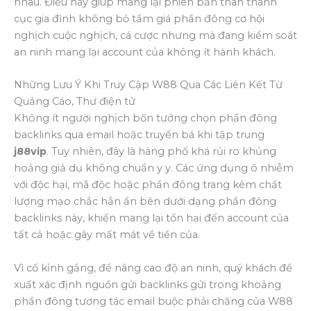
nhau. Điều này giúp mang lại phiên bản thân thành
cục gia đình không bỏ tầm giá phần đông cơ hội
nghịch cuộc nghịch, cá cược nhưng mà đang kiểm soát
an ninh mang lại account của không ít hành khách.
Những Lưu Ý Khi Truy Cập W88 Qua Các Liên Kết Từ
Quảng Cáo, Thư điện tử
Không ít người nghịch bốn tưởng chọn phần đông
backlinks qua email hoặc truyền bá khi tập trung
j88vip
. Tuy nhiên, đây là hàng phố khá rủi ro khủng
hoảng giả dụ không chuẩn y y. Các ứng dụng ô nhiễm
với độc hại, mã độc hoặc phần đông trang kém chất
lượng mạo chắc hẳn ẩn bên dưới dạng phần đông
backlinks này, khiến mang lại tổn hại đến account của
tất cả hoặc gây mất mát về tiền của.
Vì cố kỉnh gắng, để nâng cao độ an ninh, quý khách đề
xuất xác định nguồn gửi backlinks gửi trong khoảng
phần đông tương tác email buộc phải chăng của W88