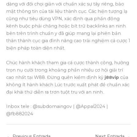
dàng với đối chọi giản với chuẩn xác sự tây riêng, bảo
mật thông tin của tài liệu thành cục. Các hiện tượng lạ
cũng như tiêu dùng VPN, xác định qua phần đông
kênh buộc phải chăng hoặc bít trữ backlinks an ninh
bên trên trình chuẩn y đã giúp mang lại phiên bản
thân thành cục gia đình nâng cao trải nghiệm cá cược 1
biện pháp toàn diện nhất.
Chúc hành khách tham gia cá cược thành công, hưởng
trọn nụ cười trong khoảng phần nhiều cơ hội giải trí
cao nhất tại W88. Đừng quên kiểm định kỹ
j88vip
của
không ít hành khách Lúc trước xuất phát để chuẩn xác
đại khái thứ diễn ra trơn tuột tru với an ninh.
Inbox tele : @subdomaingov | @Appal2024 |
@fb882024
←
Previous Entrada
Next Entrada
→