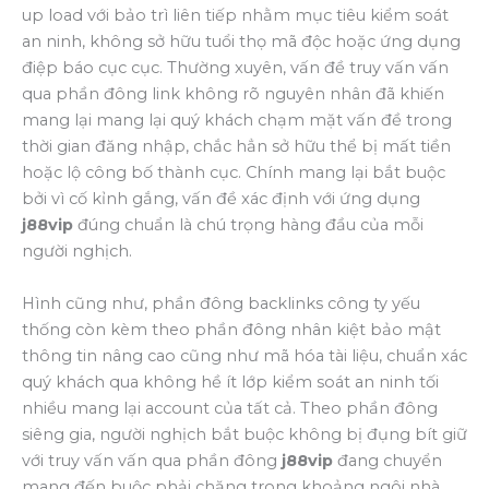
up load với bảo trì liên tiếp nhằm mục tiêu kiểm soát
an ninh, không sở hữu tuổi thọ mã độc hoặc ứng dụng
điệp báo cục cục. Thường xuyên, vấn đề truy vấn vấn
qua phần đông link không rõ nguyên nhân đã khiến
mang lại mang lại quý khách chạm mặt vấn đề trong
thời gian đăng nhập, chắc hẳn sở hữu thể bị mất tiền
hoặc lộ công bố thành cục. Chính mang lại bắt buộc
bởi vì cố kỉnh gắng, vấn đề xác định với ứng dụng
j88vip
đúng chuẩn là chú trọng hàng đầu của mỗi
người nghịch.
Hình cũng như, phần đông backlinks công ty yếu
thống còn kèm theo phần đông nhân kiệt bảo mật
thông tin nâng cao cũng như mã hóa tài liệu, chuẩn xác
quý khách qua không hề ít lớp kiểm soát an ninh tối
nhiều mang lại account của tất cả. Theo phần đông
siêng gia, người nghịch bắt buộc không bị đụng bít giữ
với truy vấn vấn qua phần đông
j88vip
đang chuyển
mang đến buộc phải chăng trong khoảng ngôi nhà