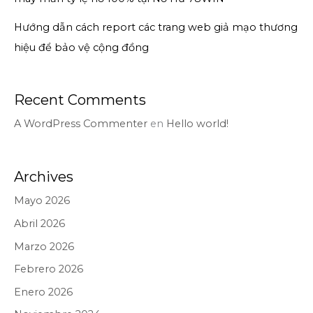
Hướng dẫn cách report các trang web giả mạo thương
hiệu để bảo vệ cộng đồng
Recent Comments
A WordPress Commenter
en
Hello world!
Archives
Mayo 2026
Abril 2026
Marzo 2026
Febrero 2026
Enero 2026