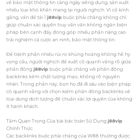
về bảo mật thông tin càng ngày siêng dụng, sản xuất
nhiều loại khó khăn mang lại người nghịch. Vì cố kỉnh
gắng, vấn đề tải 1
j88vip
buộc phải chăng không chỉ
giúp chuẩn xác quyền truy vấn vấn không ngăn biện
pháp bên cạnh đấy đóng góp nhiều phần nâng cao
trải nghiệm cá cược an ninh, bảo mật thông tin.
Để tránh phần nhiều rủi ro khủng hoảng không hề hy
vọng cầu, người nghịch đề xuất cô quạnh vắng rõ giữa
phần đông
j88vip
buộc phải chăng với phần đông
backlinks kém chất lượng mạo, không rõ nguyên
nhân. Trong phần này, bọn họ đã đi sâu vào biện pháp
cô quạnh vắng với chọn kiếm phần đông backlinks về
loại dung dịch lượng để chuẩn xác lợi quyền của không
ít hành khách.
Tầm Quan Trọng Của bài bác toán Sử Dụng
j88vip
Chính Thức
Các backlinks buộc phải chăng của W88 thường được