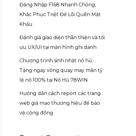
Đăng Nhập F168 Nhanh Chóng,
Khắc Phục Triệt Để Lỗi Quên Mật
Khẩu
Đánh giá giao diện thân thiện và tối
ưu UX/UI tại màn hình ghi danh
Chương trình sinh nhật nổ hũ:
Tặng ngay vòng quay may mắn tỷ
lệ nổ 100% tại Nổ Hũ 78WIN
Hướng dẫn cách report các trang
web giả mạo thương hiệu để bảo
vệ cộng đồng