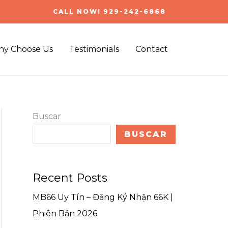
CALL NOW! 929-242-6868
y Choose Us
Testimonials
Contact
Buscar
BUSCAR
Recent Posts
MB66 Uy Tín – Đăng Ký Nhận 66K |
Phiên Bản 2026