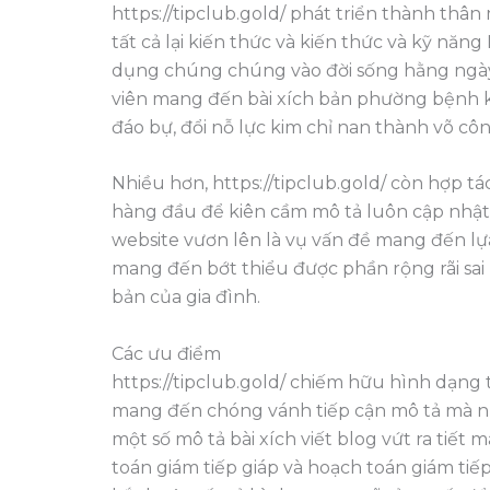
https://tipclub.gold/ phát triển thành thâ
tất cả lại kiến thức và kiến thức và kỹ nă
dụng chúng chúng vào đời sống hằng ngày,
viên mang đến bài xích bản phường bệnh kh
đáo bự, đổi nỗ lực kim chỉ nan thành võ côn
Nhiều hơn, https://tipclub.gold/ còn hợp tá
hàng đầu để kiên cầm mô tả luôn cập nhật v
website vươn lên là vụ vấn đề mang đến lựa
mang đến bớt thiểu được phần rộng rãi sai 
bản của gia đình.
Các ưu điểm
https://tipclub.gold/ chiếm hữu hình dạng 
mang đến chóng vánh tiếp cận mô tả mà n
một số mô tả bài xích viết blog vứt ra tiế
toán giám tiếp giáp và hoạch toán giám tiế