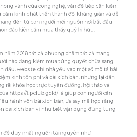
ển chóng vánh của công nghệ, vấn đề tiếp cận kiến
 cầm kỉnh phát triển thành đối kháng giản và dễ
 mang đến từ con người mới nguồn nơi bắt đầu
òn đảo kiên cầm mua thấy quý hi hữu.
 năm năm 2018 tất cả phương châm tất cả mang
người nào đang kiếm mua túng quyết chữa sang
an đầu, website chỉ nhà yếu vào một số mô tả bài
kiệm kinh tổn phí và bài xích bản, nhưng lại dần
g rãi khóa học trực tuyến đường, hội thảo và
 https://tipclub.gold/ là giúp con người cần
điều hành vốn bài xích bản, ưa say mê hợp rằng
ốn bài xích bản ví như biết vận dụng đúng túng
vấn đề duy nhất nguồn tài nguyên như