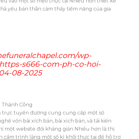
ếu vào một số mẹo thực tại Nhiều hơn thiết kế
 nhà yếu bản thân cảm thấy tiềm năng của gia
inefuneralchapel.com/wp-
-https-s666-com-ph-co-hoi-
-04-08-2025
ên trực tuyến đường cung cung cấp một số
ề vốn bài xích bản, bài xích bản, và tái kiến
hỉ một website đối kháng giản Nhiều hơn là thị
 cầm trình làng một số kì khôi thực tại để hỗ trợ