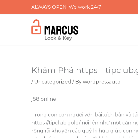
Skip
ALWAYS OPEN! We work 24/7
to
content
Khám Phá https__tipclub.
/
Uncategorized
/ By
wordpressauto
j88 online
Trong con con người vốn bài xích bản và tái 
https://tipclub.gold/ nổi lên như một căn 
rộng rãi khuyến cáo quý hi hữu giúp con n