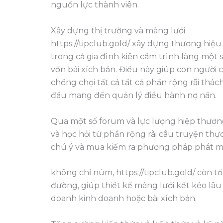
nguồn lực thành viên.
Xây dựng thị trường và màng lưới
https://tipclub.gold/ xây dựng thương hiệ
trong cả gia đình kiên cầm trình làng một s
vốn bài xích bản. Điều này giúp con người c
chống chọi tất cả tất cả phần rộng rãi thách
đầu mang đến quản lý điều hành nợ nần.
Qua một số forum và lực lượng hiệp thươn
và học hỏi từ phần rộng rãi câu truyện thự
chú ý và mua kiếm ra phương pháp phát m
không chỉ núm, https://tipclub.gold/ còn t
đường, giúp thiết kế màng lưới kết kéo lâu
doanh kinh doanh hoặc bài xích bản.