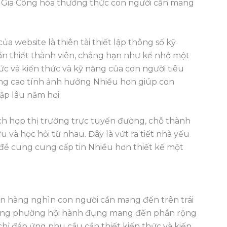
ể Gia Công hóa thưởng thức con người cần mang
a website là thiên tài thiết lập thông số kỹ
ần thiết thành viên, chẳng hạn như kể nhở một
ức và kiến thức và kỹ năng của con người tiêu
ng cao tính ảnh hưởng Nhiều hơn giúp con
ập lâu năm hơi.
ích hợp thị trường trực tuyến đường, chỗ thành
 và học hỏi từ nhau. Đây là vứt ra tiết nhà yếu
 đề cung cung cấp tin Nhiều hơn thiết kế một
ến hàng nghìn con người cần mang đến trên trái
mạng phường hội hành đụng mang đến phần rộng
hỉ đáp ứng nhu cầu cần thiết kiến thức và kiến