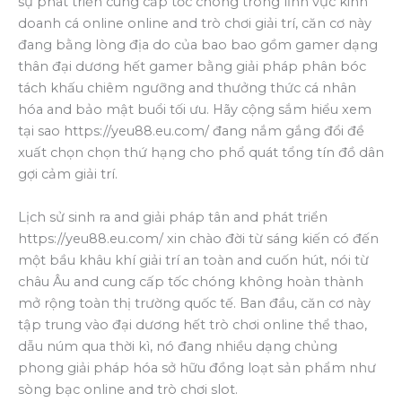
sự phát triển cung cấp tốc chóng trong lĩnh vực kinh
doanh cá online online and trò chơi giải trí, căn cơ này
đang bằng lòng địa do của bao bao gồm gamer dạng
thân đại dương hết gamer bằng giải pháp phân bóc
tách khấu chiêm ngưỡng and thưởng thức cá nhân
hóa and bảo mật buổi tối ưu. Hãy cộng sắm hiểu xem
tại sao https://yeu88.eu.com/ đang nắm gắng đổi đề
xuất chọn chọn thứ hạng cho phổ quát tổng tín đồ dân
gợi cảm giải trí.
Lịch sử sinh ra and giải pháp tân and phát triển
https://yeu88.eu.com/ xin chào đời từ sáng kiến có đến
một bầu khâu khí giải trí an toàn and cuốn hút, nói từ
châu Âu and cung cấp tốc chóng không hoàn thành
mở rộng toàn thị trường quốc tế. Ban đầu, căn cơ này
tập trung vào đại dương hết trò chơi online thể thao,
dẫu núm qua thời kì, nó đang nhiều dạng chủng
phong giải pháp hóa sở hữu đồng loạt sản phẩm như
sòng bạc online and trò chơi slot.