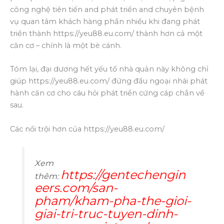
công nghệ tiên tiến and phát triển and chuyên bệnh
vụ quan tâm khách hàng phần nhiều khi đang phát
triển thành https://yeu88.eu.com/ thành hơn cả một
căn cơ – chính là một bè cánh.
Tóm lại, đại dương hết yếu tố nhà quản này không chỉ
giúp https://yeu88.eu.com/ đứng đầu ngoại nhái phát
hành căn cơ cho câu hỏi phát triển cứng cáp chắn về
sau.
Các nổi trội hơn của https://yeu88.eu.com/
Xem
https://gentechengin
thêm:
eers.com/san-
pham/kham-pha-the-gioi-
giai-tri-truc-tuyen-dinh-