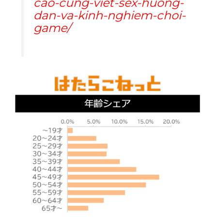
cao-cung-viet-sex-huong-
dan-va-kinh-nghiem-choi-
game/