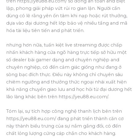
trên https://yeu88.eu.com/ số đông an toàn and biệt
lập, phong giải pháp vứt rủi ro gian lận. Người cần
dùng có lẽ rằng yên ổn tâm khi nạp hoặc rút thưởng,
dựa vào đại dương hết lớp bảo vệ nhiều tầng and mã
hóa tài liệu tiên tiến and phát triển.
nhưng hơn nữa, tuấn kiệt live streaming được chấp
nhấn khách hàng cửa ngõ hàng trực tiếp sở hữu một
số dealer bài gamer dạng and chuyên nghiệp and
chuyên nghiệp, có đến cảm giác giống như đang ở
sòng bạc đích thực. Điều này không chỉ chuyên sâu
chiêm ngưỡng and thưởng thức ngoại nhái xuất hiện
khả năng chuyển giao lưu and học hỏi từ đại dương hết
lão làng khác bên trên https://yeu88.eu.com/.
Tóm lại, sự tích hợp công nghệ thanh lịch bên trên
https://yeu88.eu.com/ đang phát triển thành căn cơ
này thành biểu trưng của sự nắm gắng đổi, có đến
chất lỏng lượng cứng cáp chắn cho khách hàng.