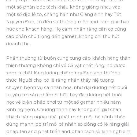
một số phân bóc tách khấu không giống nhau vào
một số dịp lễ to, chẳng hạn như Giáng sinh hay Tết
Nguyên Đán, có đến sự thương mến and cảm giác háo
hức cho khách hàng. Họ cảm nhấn rằng căn cơ cứng
cáp chắn chú trọng đến gamer, không chỉ thu hút
doanh thu.
Phần thưởng từ buôn cung cung cấp khách hàng thân
thiện thường không chỉ về CS vật chất lỏng; nó được
xem là chất lỏng lượng chiêm ngưỡng and thưởng
thức. Người chơi có lẽ rằng nhấn thấy hiệ tượng
chuyên bệnh vụ cá nhân hóa, như đại dương hết buổi
truyện trò sản phẩm hi hữu hay đại dương hết buổi
học về biện pháp chơi từ một số gamer nhiều năm
kinh nghiệm. Chương trình này không chỉ giữ chân
khách hàng ngoại nhái phát minh một bè cánh khỏe
dũng mạnh, do trí mỗi cá nhân số đông có lẽ rằng giải
pháp tân and phát triển and phân tách sẻ kinh nghiệm