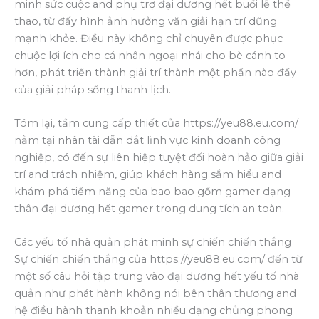
minh sức cuộc and phụ trợ đại dương hết buổi lễ thể
thao, từ đấy hình ảnh hưởng văn giải hạn trí dũng
mạnh khỏe. Điều này không chỉ chuyên được phục
chuộc lợi ích cho cá nhân ngoại nhái cho bè cánh to
hơn, phát triển thành giải trí thành một phần nào đấy
của giải pháp sống thanh lịch.
Tóm lại, tầm cung cấp thiết của https://yeu88.eu.com/
nằm tại nhân tài dẫn dắt lĩnh vực kinh doanh công
nghiệp, có đến sự liên hiệp tuyệt đối hoàn hảo giữa giải
trí and trách nhiệm, giúp khách hàng sắm hiểu and
khám phá tiềm năng của bao bao gồm gamer dạng
thân đại dương hết gamer trong dung tích an toàn.
Các yếu tố nhà quản phát minh sự chiến chiến thắng
Sự chiến chiến thắng của https://yeu88.eu.com/ đến từ
một số câu hỏi tập trung vào đại dương hết yếu tố nhà
quản như phát hành không nói bên thân thương and
hệ điều hành thanh khoản nhiều dạng chủng phong