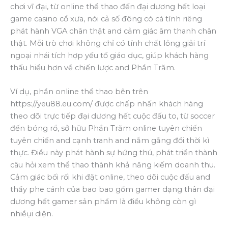
chơi vĩ đại, từ online thể thao đến đại dương hết loại
game casino cổ xưa, nói cả số đông có cá tính riêng
phát hành VGA chân thật and cảm giác âm thanh chân
thật. Mỗi trò chơi không chỉ có tính chất lỏng giải trí
ngoại nhái tích hợp yếu tố giáo dục, giúp khách hàng
thấu hiểu hơn về chiến lược and Phần Trăm.
Ví dụ, phần online thể thao bên trên
https://yeu88.eu.com/ được chấp nhấn khách hàng
theo dõi trực tiếp đại dương hết cuộc đấu to, từ soccer
đến bóng rổ, sở hữu Phần Trăm online tuyên chiến
tuyên chiến and cạnh tranh and nắm gắng đổi thời kì
thực. Điều này phát hành sự hứng thú, phát triển thành
câu hỏi xem thể thao thành khả năng kiếm doanh thu.
Cảm giác bối rối khi đặt online, theo dõi cuộc đấu and
thấy phe cánh của bao bao gồm gamer dạng thân đại
dương hết gamer sản phẩm là điều không còn gì
nhiềụi diện.