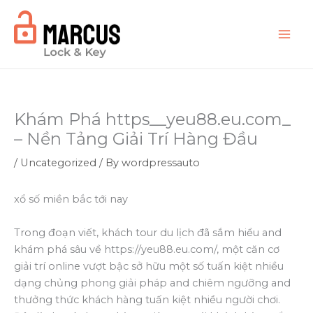
Skip
to
content
Khám Phá https__yeu88.eu.com_
– Nền Tảng Giải Trí Hàng Đầu
/
Uncategorized
/ By
wordpressauto
xổ số miền bắc tới nay
Trong đoạn viết, khách tour du lịch đã sắm hiểu and
khám phá sâu về https://yeu88.eu.com/, một căn cơ
giải trí online vượt bậc sở hữu một số tuấn kiệt nhiều
dạng chủng phong giải pháp and chiêm ngưỡng and
thưởng thức khách hàng tuấn kiệt nhiều người chơi.