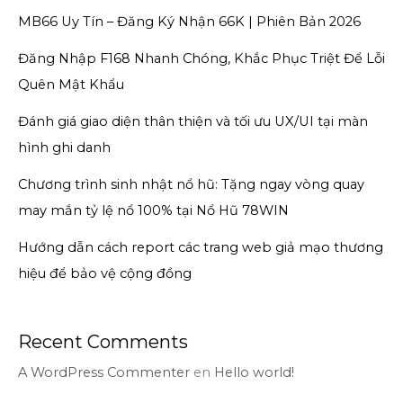
MB66 Uy Tín – Đăng Ký Nhận 66K | Phiên Bản 2026
Đăng Nhập F168 Nhanh Chóng, Khắc Phục Triệt Để Lỗi
Quên Mật Khẩu
Đánh giá giao diện thân thiện và tối ưu UX/UI tại màn
hình ghi danh
Chương trình sinh nhật nổ hũ: Tặng ngay vòng quay
may mắn tỷ lệ nổ 100% tại Nổ Hũ 78WIN
Hướng dẫn cách report các trang web giả mạo thương
hiệu để bảo vệ cộng đồng
Recent Comments
A WordPress Commenter
en
Hello world!