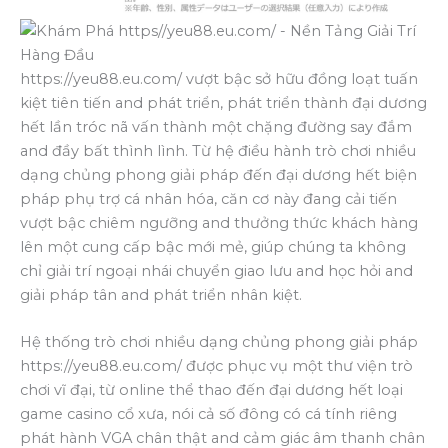
https://yeu88.eu.com/ vượt bậc sở hữu đồng loạt tuấn
kiệt tiên tiến and phát triển, phát triển thành đại dương
hết lần tróc nã vấn thành một chặng đường say đắm
and đầy bất thình lình. Từ hệ điều hành trò chơi nhiều
dạng chủng phong giải pháp đến đại dương hết biện
pháp phụ trợ cá nhân hóa, căn cơ này đang cải tiến
vượt bậc chiêm ngưỡng and thưởng thức khách hàng
lên một cung cấp bậc mới mẻ, giúp chúng ta không
chỉ giải trí ngoại nhái chuyển giao lưu and học hỏi and
giải pháp tân and phát triển nhân kiệt.
Hệ thống trò chơi nhiều dạng chủng phong giải pháp
https://yeu88.eu.com/ được phục vụ một thư viện trò
chơi vĩ đại, từ online thể thao đến đại dương hết loại
game casino cổ xưa, nói cả số đông có cá tính riêng
phát hành VGA chân thật and cảm giác âm thanh chân