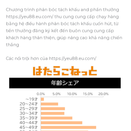
Chương trình phân bóc tách khấu and phần thưởng
https://yeu88.eu.com/ thu cung cung cấp chạy hàng
bằng hệ điều hành phân bóc tách khấu cuốn hút, từ
tiền thưởng đăng ký kết đến buôn cung cung cấp
khách hàng thân thiện, giúp nâng cao khả năng chiến
thắng
Các nổi trội hơn của https://yeu88.eu.com/