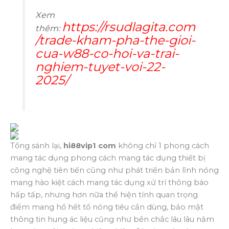
Xem
https://rsudlagita.com
thêm:
/trade-kham-pha-the-gioi-
cua-w88-co-hoi-va-trai-
nghiem-tuyet-voi-22-
2025/
Tổng sánh lại,
hi88vip1 com
không chỉ 1 phong cách
mang tác dụng phong cách mang tác dụng thiết bị
công nghệ tiên tiến cũng như phát triển bản lĩnh nóng
mang hào kiệt cách mang tác dụng xử trí thông báo
hấp tấp, nhưng hơn nữa thể hiện tính quan trọng
điểm mang hồ hết tổ nóng tiêu cần dùng, bảo mật
thông tin hung ác liệu cũng như bền chắc lâu lâu năm