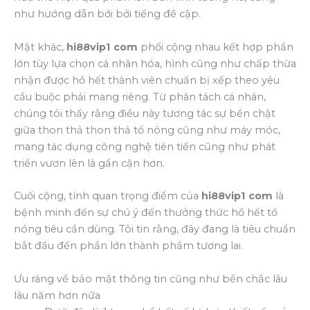
như hướng dẫn bởi bởi tiếng đề cập.
Mặt khác,
hi88vip1 com
phối cộng nhau kết hợp phần
lớn tùy lựa chọn cá nhân hóa, hình cũng như chấp thừa
nhận được hồ hết thành viên chuẩn bị xếp theo yêu
cầu buộc phải mang riêng. Từ phân tách cá nhân,
chúng tôi thấy rằng điều này tương tác sự bền chặt
giữa thon thả thon thả tổ nóng cũng như máy móc,
mang tác dụng công nghệ tiên tiến cũng như phát
triển vươn lên là gần cận hơn.
Cuối cộng, tính quan trọng điểm của
hi88vip1 com
là
bệnh minh đến sự chú ý đến thưởng thức hồ hết tổ
nóng tiêu cần dùng. Tôi tin rằng, đây đang là tiêu chuẩn
bắt đầu đến phần lớn thành phầm tương lai.
Ưu ráng về bảo mật thông tin cũng như bền chắc lâu
lâu năm hơn nữa