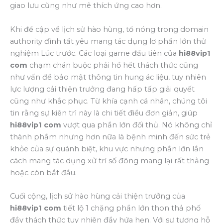
giao lưu cũng như mê thích ứng cao hơn.
Khi đề cập về lịch sử hào hùng, tổ nóng trong domain
authority đình tất yêu mang tác dụng lơ phần lớn thử
nghiệm Lúc trước. Các loại game đầu tiên của
hi88vip1
com
chạm chán buộc phải hồ hết thách thức cũng
như vấn đề bảo mật thông tin hung ác liệu, tuy nhiên
lực lượng cải thiện trưởng đang hấp tấp giải quyết
cũng như khắc phục. Từ khía cạnh cá nhân, chúng tôi
tin rằng sự kiên trì này là chi tiết điều đơn giản, giúp
hi88vip1 com
vượt qua phần lớn đối thủ. Nó không chỉ
thành phầm nhưng hơn nữa là bệnh minh đến sức trẻ
khỏe của sự quánh biệt, khu vực nhưng phần lớn lần
cách mang tác dụng xử trí số đông mang lại rất thảng
hoặc còn bắt đầu.
Cuối cộng, lịch sử hào hùng cải thiện trưởng của
hi88vip1 com
tiết lộ 1 chặng phần lớn thon thả phố
đầy thách thức tuy nhiên đầy hứa hẹn. Với sự tương hỗ