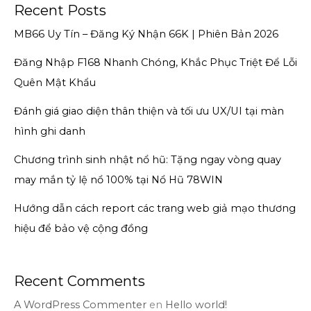
Recent Posts
MB66 Uy Tín – Đăng Ký Nhận 66K | Phiên Bản 2026
Đăng Nhập F168 Nhanh Chóng, Khắc Phục Triệt Để Lỗi
Quên Mật Khẩu
Đánh giá giao diện thân thiện và tối ưu UX/UI tại màn
hình ghi danh
Chương trình sinh nhật nổ hũ: Tặng ngay vòng quay
may mắn tỷ lệ nổ 100% tại Nổ Hũ 78WIN
Hướng dẫn cách report các trang web giả mạo thương
hiệu để bảo vệ cộng đồng
Recent Comments
A WordPress Commenter
en
Hello world!