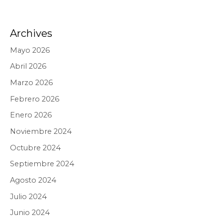
Archives
Mayo 2026
Abril 2026
Marzo 2026
Febrero 2026
Enero 2026
Noviembre 2024
Octubre 2024
Septiembre 2024
Agosto 2024
Julio 2024
Junio 2024