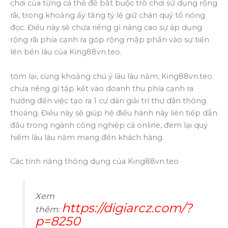
chơi của từng cá thể để bắt buộc trò chơi sử dụng rộng
rãi, trong khoảng ấy tăng tỷ lệ giữ chân quý tổ nóng
đọc. Điều này sẽ chưa riêng gì nâng cao sự áp dụng
rộng rãi phía cạnh ra góp rộng mập phần vào sự tiến
lên bền lâu của King88vn.teo.
tóm lại, cùng khoảng chú ý lâu lâu năm, King88vn.teo
chưa riêng gì tập kết vào doanh thu phía cạnh ra
hướng đến việc tạo ra 1 cư dân giải trí thư dãn thông
thoáng. Điều này sẽ giúp hệ điều hành này liên tiếp dẫn
đầu trong ngành công nghiệp cá online, đem lại quý
hiếm lâu lâu năm mang đến khách hàng.
Các tính năng thông dụng của King88vn.teo
Xem
https://digiarcz.com/?
thêm:
p=8250