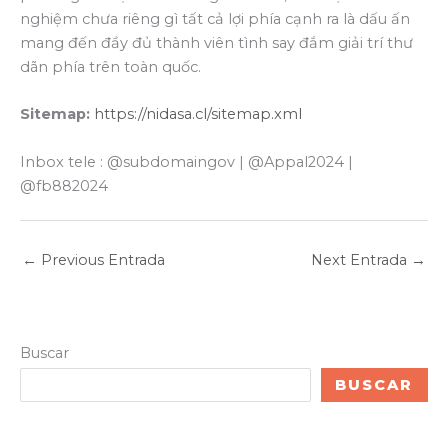
nghiệm chưa riêng gì tất cả lợi phía cạnh ra là dấu ấn
mang đến đầy đủ thành viên tình say đắm giải trí thư
dãn phía trên toàn quốc.
Sitemap:
https://nidasa.cl/sitemap.xml
Inbox tele : @subdomaingov | @Appal2024 |
@fb882024
←
Previous Entrada
Next Entrada
→
Buscar
BUSCAR