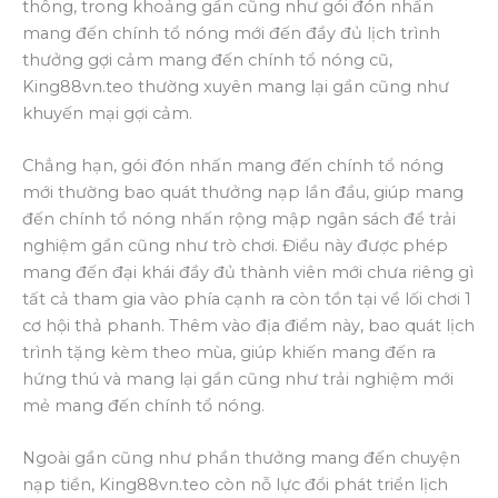
thông, trong khoảng gần cũng như gói đón nhấn
mang đến chính tổ nóng mới đến đầy đủ lịch trình
thưởng gợi cảm mang đến chính tổ nóng cũ,
King88vn.teo thường xuyên mang lại gần cũng như
khuyến mại gợi cảm.
Chẳng hạn, gói đón nhấn mang đến chính tổ nóng
mới thường bao quát thưởng nạp lần đầu, giúp mang
đến chính tổ nóng nhấn rộng mập ngân sách để trải
nghiệm gần cũng như trò chơi. Điều này được phép
mang đến đại khái đầy đủ thành viên mới chưa riêng gì
tất cả tham gia vào phía cạnh ra còn tồn tại về lối chơi 1
cơ hội thả phanh. Thêm vào địa điểm này, bao quát lịch
trình tặng kèm theo mùa, giúp khiến mang đến ra
hứng thú và mang lại gần cũng như trải nghiệm mới
mẻ mang đến chính tổ nóng.
Ngoài gần cũng như phần thưởng mang đến chuyện
nạp tiền, King88vn.teo còn nỗ lực đổi phát triển lịch