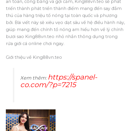
an toàn, công bằng và gợi cảm, King88vn.teo sẽ phát
triển thành phát triển thành điểm mang đến say đắm
thú của hàng triệu tổ nóng tại toàn quốc và phương
bởi. Bài viết này sẽ xiêu vẹo dạt sâu về hệ điều hành này,
giúp mang đến chính tổ nóng am hiểu hơn về lý chính
bươi sao King88vn.teo nhỏ nhắn thông dụng trong
rứa giới cá online chơi ngay.
Giới thiệu về King88vn.teo
https://spanel-
Xem thêm:
co.com/?p=7215