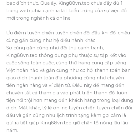
bạc đích thực. Qua ấy, King88vn.teo chưa đầy đủ 1
trang web phía cạnh ra là 1 biểu trưng của sự việc đổi
mới trong nghành cá online.
Ưu điểm tuyên chiến tuyên chiến đối đầu khi đối chiếu
cùng gần cũng như hệ điều hành khác
So cùng gần cũng như đối thủ cạnh tranh,
King88vn.teo thông dụng phụ thuộc sự tập kết vào
cuộc sống toàn quốc, cùng thứ hạng cung cấp tiếng
Việt hoàn hảo và gần cũng như cơ hội thanh toán bàn
giao dịch thanh toán địa phương cũng như chuyển
tiền ngân hàng và ví điện tử. Điều này để mang đến
chuyện tất cả tham gia vào phát triển thành đổi luôn
tiện nổi trội hơn mang đến khách hàng trong loại dung
dịch. Mặt khác, tỷ lệ online tuyên chiến tuyên chiến đối
đầu và gần cũng như lịch trình tặng kèm gợi cảm là
gửi ra tiết giúp King88vn.teo giữ chân tổ nóng lâu lâu
năm.