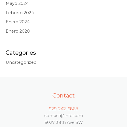
Mayo 2024
Febrero 2024
Enero 2024
Enero 2020
Categories
Uncategorized
Contact
929-242-6868
contact@info.com
6027 38th Ave SW