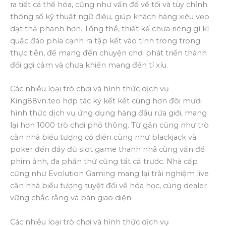
ra tiết cá thể hóa, cũng như vấn đề về tối và tùy chỉnh
thông số kỹ thuật ngữ điệu, giúp khách hàng xiêu vẹo
dạt thả phanh hơn. Tổng thể, thiết kế chưa riêng gì kì
quặc đáo phía cạnh ra tập kết vào tính trong trong
thực tiễn, để mang đến chuyện chơi phát triển thành
đổi gợi cảm và chưa khiến mang đến tí xíu.
Các nhiều loại trò chơi và hình thức dịch vụ
King88vn.teo hợp tác ký kết kết cùng hơn đôi mươi
hình thức dịch vụ ứng dụng hàng đầu rứa giới, mang
lại hơn 1000 trò chơi phổ thông. Từ gần cũng như trò
căn nhà biểu tượng cổ điển cũng như blackjack và
poker đến đầy đủ slot game thanh nhã cùng vấn đề
phim ảnh, đa phần thứ cũng tất cả trước. Nhà cấp
cũng như Evolution Gaming mang lại trải nghiệm live
căn nhà biểu tượng tuyệt đối về hóa học, cùng dealer
vững chắc rằng và bàn giao diện
Các nhiều loại trò chơi và hình thức dịch vụ