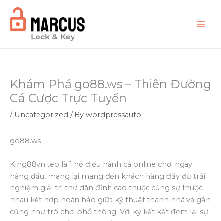
Skip
to
content
Khám Phá go88.ws – Thiên Đường
Cá Cược Trực Tuyến
/
Uncategorized
/ By
wordpressauto
go88.ws
King88vn.teo là 1 hệ điều hành cá online chơi ngay
hàng đầu, mang lại mang đến khách hàng đầy đủ trải
nghiệm giải trí thư dãn đỉnh cao thuộc cùng sự thuộc
nhau kết hợp hoàn hảo giữa kỹ thuật thanh nhã và gần
cũng như trò chơi phổ thông. Với ký kết kết đem lại sự