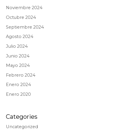
Noviembre 2024
Octubre 2024
Septiembre 2024
Agosto 2024
Julio 2024
Junio 2024
Mayo 2024
Febrero 2024
Enero 2024
Enero 2020
Categories
Uncategorized