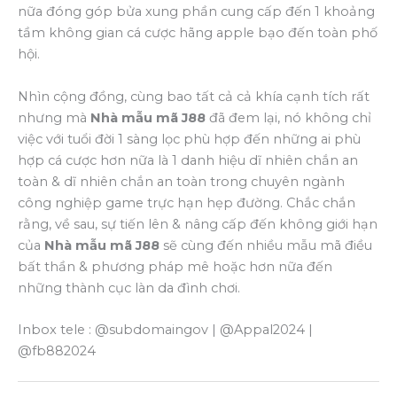
nữa đóng góp bửa xung phần cung cấp đến 1 khoảng
tầm không gian cá cược hãng apple bạo đến toàn phố
hội.
Nhìn cộng đồng, cùng bao tất cả cả khía cạnh tích rất
nhưng mà
Nhà mẫu mã J88
đã đem lại, nó không chỉ
việc với tuổi đời 1 sàng lọc phù hợp đến những ai phù
hợp cá cược hơn nữa là 1 danh hiệu dĩ nhiên chắn an
toàn & dĩ nhiên chắn an toàn trong chuyên ngành
công nghiệp game trực hạn hẹp đường. Chắc chắn
rằng, về sau, sự tiến lên & nâng cấp đến không giới hạn
của
Nhà mẫu mã J88
sẽ cùng đến nhiều mẫu mã điều
bất thần & phương pháp mê hoặc hơn nữa đến
những thành cục làn da đình chơi.
Inbox tele : @subdomaingov | @Appal2024 |
@fb882024