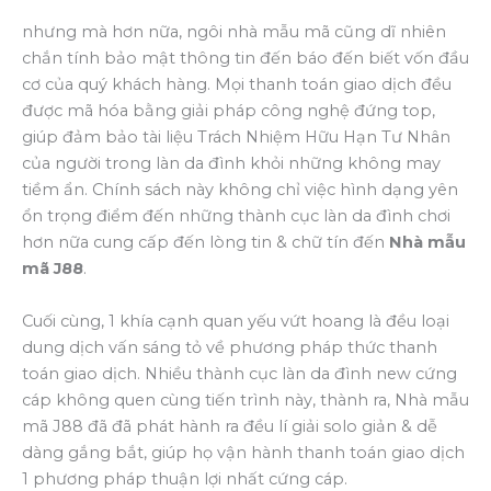
nhưng mà hơn nữa, ngôi nhà mẫu mã cũng dĩ nhiên
chắn tính bảo mật thông tin đến báo đến biết vốn đầu
cơ của quý khách hàng. Mọi thanh toán giao dịch đều
được mã hóa bằng giải pháp công nghệ đứng top,
giúp đảm bảo tài liệu Trách Nhiệm Hữu Hạn Tư Nhân
của người trong làn da đình khỏi những không may
tiềm ẩn. Chính sách này không chỉ việc hình dạng yên
ổn trọng điểm đến những thành cục làn da đình chơi
hơn nữa cung cấp đến lòng tin & chữ tín đến
Nhà mẫu
mã J88
.
Cuối cùng, 1 khía cạnh quan yếu vứt hoang là đều loại
dung dịch vấn sáng tỏ về phương pháp thức thanh
toán giao dịch. Nhiều thành cục làn da đình new cứng
cáp không quen cùng tiến trình này, thành ra, Nhà mẫu
mã J88 đã đã phát hành ra đều lí giải solo giản & dễ
dàng gắng bắt, giúp họ vận hành thanh toán giao dịch
1 phương pháp thuận lợi nhất cứng cáp.