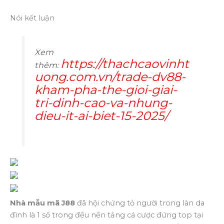
Nói kết luận
Xem
https://thachcaovinht
thêm:
uong.com.vn/trade-dv88-
kham-pha-the-gioi-giai-
tri-dinh-cao-va-nhung-
dieu-it-ai-biet-15-2025/
Nhà mẫu mã J88
đã hội chứng tỏ người trong làn da
đình là 1 số trong đều nền tảng cá cược đứng top tại