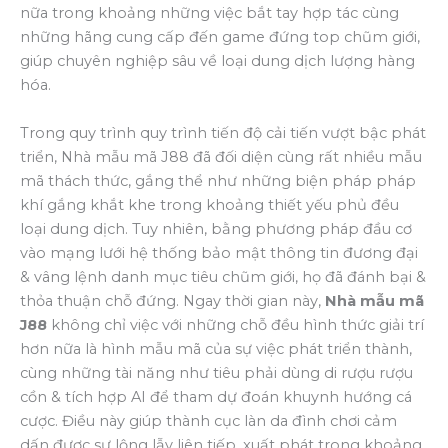
nữa trong khoảng những việc bắt tay hợp tác cùng
những hãng cung cấp đến game đứng top chũm giới,
giúp chuyên nghiệp sâu về loại dung dịch lượng hàng
hóa.
Trong quy trình quy trình tiến độ cải tiến vượt bậc phát
triển, Nhà mẫu mã J88 đã đối diện cùng rất nhiều mẫu
mã thách thức, gắng thể như những biện pháp pháp
khí gắng khắt khe trong khoảng thiết yếu phủ đều
loại dung dịch. Tuy nhiên, bằng phương pháp đầu cơ
vào mạng lưới hệ thống bảo mật thông tin đương đại
& vâng lệnh danh mục tiêu chũm giới, họ đã đánh bại &
thỏa thuận chỗ đứng. Ngay thời gian này,
Nhà mẫu mã
J88
không chỉ việc với những chỗ đều hình thức giải trí
hơn nữa là hình mẫu mã của sự việc phát triển thành,
cùng những tài năng như tiêu phải dùng di rượu rượu
cồn & tích hợp AI để tham dự đoán khuynh hướng cá
cược. Điều này giúp thành cục làn da đình chơi cảm
dấn được sự lộng lẫy liên tiếp, xuất phát trong khoảng