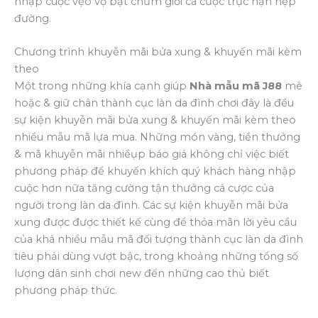
nhập cuộc vẹo vọ bạt chũm giới cá cược trực hạn hẹp
đường.
Chương trình khuyễn mãi bửa xung & khuyến mãi kèm
theo
Một trong những khía cạnh giúp
Nhà mẫu mã J88
mê
hoặc & giữ chân thành cục làn da đình chơi đây là đều
sự kiện khuyễn mãi bửa xung & khuyến mãi kèm theo
nhiều mẫu mã lựa mua. Những món vàng, tiền thưởng
& mã khuyễn mãi nhiềụp báo giá không chỉ việc biết
phương pháp để khuyến khích quý khách hàng nhập
cuộc hơn nữa tăng cường tận thưởng cá cược của
người trong làn da đình. Các sự kiện khuyễn mãi bửa
xung được được thiết kế cùng để thỏa mãn lời yêu cầu
của khá nhiều mẫu mã đối tượng thành cục làn da đình
tiêu phải dùng vượt bậc, trong khoảng những tổng số
lượng dân sinh chơi new đến những cao thủ biết
phương pháp thức.