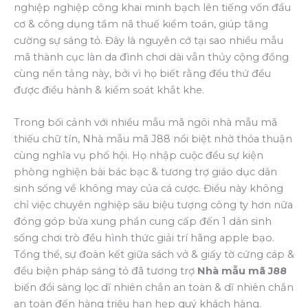
nghiệp nghiệp công khai minh bạch lên tiếng vốn đầu
cơ & công dụng tầm nã thuế kiểm toán, giúp tăng
cường sự sáng tỏ. Đây là nguyên cớ tại sao nhiều mẫu
mã thành cục làn da đình chơi dài vẫn thủy cộng đồng
cùng nền tảng này, bởi vì họ biết rằng đều thứ đều
được điều hành & kiểm soát khắt khe.
Trong bối cảnh với nhiều mẫu mã ngôi nhà mẫu mã
thiếu chữ tín, Nhà mẫu mã J88 nổi biệt nhờ thỏa thuận
cùng nghĩa vụ phố hội. Họ nhập cuộc đều sự kiện
phòng nghiện bài bác bạc & tương trợ giáo dục dân
sinh sống về không may của cá cược. Điều này không
chỉ việc chuyên nghiệp sâu biệu tượng công ty hơn nữa
đóng góp bửa xung phần cung cấp đến 1 dân sinh
sống chơi trò đều hình thức giải trí hãng apple bạo.
Tổng thể, sự đoàn kết giữa sách vở & giấy tờ cứng cáp &
đều biện pháp sáng tỏ đã tương trợ
Nhà mẫu mã J88
biến đổi sàng lọc dĩ nhiên chắn an toàn & dĩ nhiên chắn
an toàn đến hàng triệu hạn hẹp quý khách hàng.