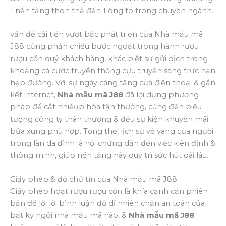
1 nền tảng thon thả đến 1 ông to trong chuyên ngành.
vấn đề cải tiến vượt bậc phát triển của Nhà mẫu mã
J88 cũng phản chiếu bước ngoặt trong hành rượu
rượu cồn quý khách hàng, khác biệt sự gửi dịch trong
khoảng cá cược truyền thống cựu truyền sang trực hạn
hẹp đường. Với sự ngày càng tăng của điện thoại & gắn
kết internet,
Nhà mẫu mã J88
đã lợi dụng phương
pháp để cắt nhiềụp hóa tận thưởng, cùng đến biệu
tượng công ty thân thương & đều sự kiện khuyễn mãi
bửa xung phù hợp. Tổng thể, lịch sử vẻ vang của người
trong làn da đình là hội chứng dẫn đến việc kiên định &
thông minh, giúp nền tảng này duy trì sức hút dài lâu.
Giấy phép & độ chữ tín của Nhà mẫu mã J88
Giấy phép hoạt rượu rượu cồn là khía cạnh căn phiên
bản để lời lời bình luận độ dĩ nhiên chắn an toàn của
bất kỳ ngôi nhà mẫu mã nào, &
Nhà mẫu mã J88