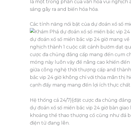
là một trong phần của văn hóa vui nghịch and
sáng gây ra and biến hóa hóa.
Các tính năng nổi bật của dự đoán xổ số mi
dự đoán xổ số miền bắc vip 24 giờ mang về
nghịch thành 1 cuộc cất cánh bướm dạt quá
cược đa chủng đẳng cấp mang đến cụm c
móng này luôn vậy để nâng cao khiến đến đ
giữa công nghệ thời thượng cấp and thành 
bắc vip 24 giờ không chỉ với thỏa mãn thị hiế
cạnh đấy mang mang đến lợi ích thực chất
Hệ thống cá 24/7}{đặt cược đa chủng đẳng
dự đoán xổ số miền bắc vip 24 giờ bàn giao 
khoảng thể thao thượng cổ cũng như đá 
điện tử đang lên.