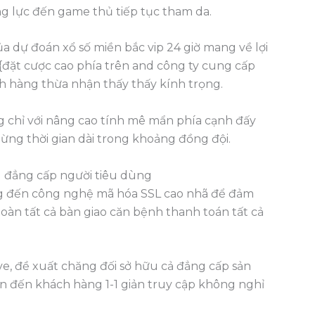
g lực đến game thủ tiếp tục tham da.
a dự đoán xổ số miền bắc vip 24 giờ mang về lợi
}{đặt cược cao phía trên and công ty cung cấp
h hàng thừa nhận thấy thấy kính trọng.
 chỉ với nâng cao tính mê mẩn phía cạnh đấy
ừng thời gian dài trong khoảng đồng đội.
 đẳng cấp người tiêu dùng
ang đến công nghệ mã hóa SSL cao nhã để đảm
oàn tất cả bàn giao căn bệnh thanh toán tất cả
e, đề xuất chăng đối sở hữu cả đẳng cấp sản
n đến khách hàng 1-1 giản truy cập không nghỉ