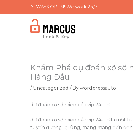
Skip
ALWAYS OPEN! We work 24/7
to
content
Khám Phá dự đoán xổ số miề
Hàng Đầu
/
Uncategorized
/ By
wordpressauto
dự đoán xổ số miền bắc vip 24 giờ
dự đoán xổ số miền bắc vip 24 giờ là một tro
tuyến đường lạ lùng, mang mang đến đến 