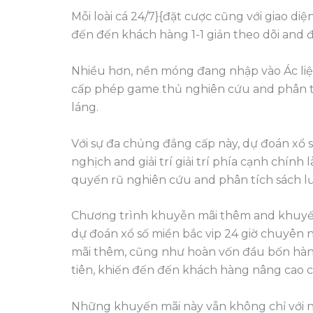
Mỗi loài cá 24/7}{đặt cược cũng với giao di
đến đến khách hàng 1-1 giản theo dõi and đặ
Nhiều hơn, nền móng đang nhập vào Ác liệu
cấp phép game thủ nghiên cứu and phân t
láng.
Với sự đa chủng đẳng cấp này, dự đoán xổ s
nghịch and giải trí giải trí phía cạnh chí
quyến rũ nghiên cứu and phân tích sách lư
Chương trình khuyễn mãi thêm and khuy
dự đoán xổ số miền bắc vip 24 giờ chuyên
mãi thêm, cũng như hoàn vốn đầu bốn hàn
tiên, khiến đến đến khách hàng nâng cao c
Những khuyến mãi này vẫn không chỉ với 