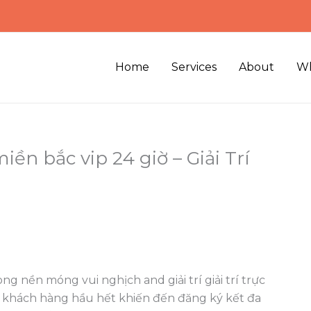
Home
Services
About
Wh
n bắc vip 24 giờ – Giải Trí
ng nền móng vui nghịch and giải trí giải trí trực
khách hàng hầu hết khiến đến đăng ký kết đa