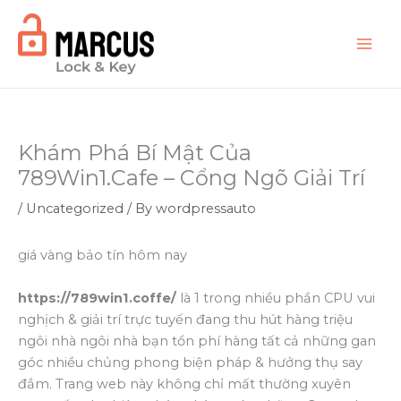
Skip
to
content
Khám Phá Bí Mật Của
789Win1.Cafe – Cổng Ngõ Giải Trí
/
Uncategorized
/ By
wordpressauto
giá vàng bảo tín hôm nay
https://789win1.coffe/
là 1 trong nhiều phần CPU vui
nghịch & giải trí trực tuyến đang thu hút hàng triệu
ngôi nhà ngôi nhà bạn tổn phí hàng tất cả những gan
góc nhiều chủng phong biện pháp & hưởng thụ say
đắm. Trang web này không chỉ mất thường xuyên