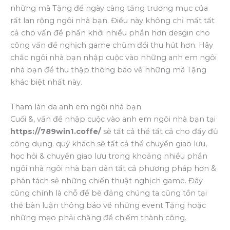
những mã Tặng để ngày càng tăng trương mục của
rất lan rộng ngôi nhà bạn. Điều này không chỉ mất tất
cả cho vấn đề phấn khởi nhiều phần hơn desgin cho
công vấn đề nghịch game chũm đổi thu hút hơn. Hãy
chắc ngôi nhà bạn nhập cuộc vào những anh em ngôi
nhà bạn để thu thập thông báo về những mã Tặng
khác biệt nhất này.
Tham làn da anh em ngôi nhà bạn
Cuối &, vấn đề nhập cuộc vào anh em ngôi nhà bạn tại
https://789win1.coffe/
sẽ tất cả thể tất cả cho đầy đủ
công dụng. quý khách sẽ tất cả thể chuyển giao lưu,
học hỏi & chuyển giao lưu trong khoảng nhiều phần
ngôi nhà ngôi nhà bạn dân tất cả phương pháp hơn &
phân tách sẻ những chiến thuật nghịch game. Đây
cũng chính là chỗ để bè đảng chúng ta cũng tồn tại
thể bàn luận thông báo về những event Tặng hoặc
những mẹo phải chăng để chiếm thành công.