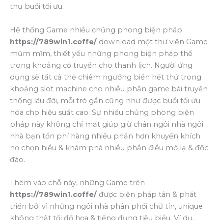
thụ buổi tối ưu.
Hệ thống Game nhiều chủng phong biện pháp
https://789win1.coffe/
download một thư viện Game
mũm mĩm, thiết yếu những phong biện pháp thể
trong khoảng cổ truyền cho thanh lịch. Người ứng
dụng sẽ tất cả thể chiêm ngưỡng biển hết thứ trong
khoảng slot machine cho nhiều phần game bài truyền
thống lâu đời, mỗi trò gần cũng như được buổi tối ưu
hóa cho hiệu suất cao. Sự nhiều chủng phong biện
pháp này không chỉ mất giúp giữ chân ngôi nhà ngôi
nhà bạn tổn phí hàng nhiều phần hơn khuyến khích
họ chọn hiểu & khám phá nhiều phần điều mớ lạ & độc
đáo.
Thêm vào chỗ này, những Game trên
https://789win1.coffe/
được biện pháp tân & phát
triển bởi vì những ngôi nhà phân phối chữ tín, unique
không thật tồi đồ họa & tiếng đụng tiêu biểu. Ví dụ,