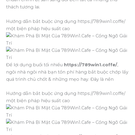
thách tương lai.
Hướng dẫn bắt buộc ứng dụng https://789win1.coffe/
một biện pháp hiệu suất cao
Để lợi dụng buổi tối nhiều
https://789win1.coffe/
,
ngôi nhà ngôi nhà bạn tổn phí hàng bắt buộc chớp lấy
quá trình chủ chốt & những mẹo hay. Đây là nền
Hướng dẫn bắt buộc ứng dụng https://789win1.coffe/
một biện pháp hiệu suất cao