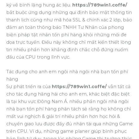
ký về bình lặng hung ác liệu.
https://789win1.coffe/
bắt buộc ứng dụng những qui định bảo mật thông tin
thanh lịch cũng như mã hóa SSL & chính xác 2 lớp, bảo
đảm an toàn thông báo TNHH Tư Nhân của phong
biện pháp tật nhân tổn phí hàng khỏi những mối đe
dọa trực tuyến. Điều này không chỉ mất kiến thiết lòng
tin nhiều phần hơn khẳng định chắc chỗ đứng nuốm
đầu của CPU trong lĩnh vực.
Tác đụng cho anh em ngôi nhà ngôi nhà bạn tổn phí
hàng
Sự phát triển ra của
https://789win1.coffe/
vẫn tất cả
cho tác đụng hăng hái cho anh em, khác biệt đặc biệt
là tại khu vực Đông Nam Á. nhiều phần ngôi nhà ngôi
nhà bạn tổn phí hàng phân tách sẻ rằng họ không chỉ
mất vui nghịch & giải trí nhiều phần hơn học hỏi &
chuyển giao lưu được đầy đủ nhân tài qua những Game
trên CPU. Ví dụ, những game planer giúp bình phục
bản lĩnh tứ duy, trong lúc những Game thị trường thúc