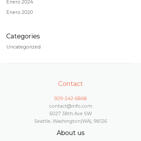
Enero 2024
Enero 2020
Categories
Uncategorized
Contact
929-242-6868
contact@info.com
6027 38th Ave SW
Seattle, Washington(WA), 98126
About us