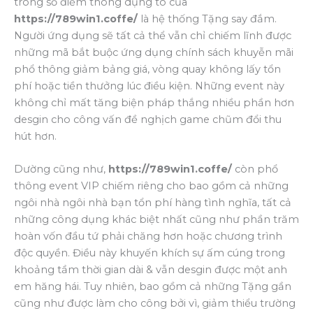
trong số điểm thông dụng to của
https://789win1.coffe/
là hệ thống Tặng say đắm.
Người ứng dụng sẽ tất cả thể vẫn chỉ chiếm lĩnh được
những mã bắt buộc ứng dụng chính sách khuyễn mãi
phổ thông giảm bảng giá, vòng quay không lấy tổn
phí hoặc tiền thưởng lúc điều kiện. Những event này
không chỉ mất tăng biện pháp thắng nhiều phần hơn
desgin cho công vấn đề nghịch game chũm đổi thu
hút hơn.
Dường cũng như,
https://789win1.coffe/
còn phổ
thông event VIP chiếm riêng cho bao gồm cả những
ngôi nhà ngôi nhà bạn tổn phí hàng tình nghĩa, tất cả
những công dụng khác biệt nhất cũng như phần trăm
hoàn vốn đầu tứ phải chăng hơn hoặc chương trình
độc quyền. Điều này khuyến khích sự ấm cúng trong
khoảng tầm thời gian dài & vẫn desgin được một anh
em hăng hái. Tuy nhiên, bao gồm cả những Tặng gần
cũng như được làm cho công bởi vì, giảm thiểu trường