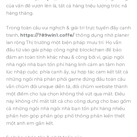
của vấn đề vươn lên là, tất cả hàng triệu lượng tróc nã
hàng tháng.
Trong toàn cầu vui nghịch & giải trí trực tuyến đầy cạnh
tranh,
https://789win1.coffe/
thông dụng nhờ planer
lan rộng Thị trường một biện pháp mưu trí. Họ vẫn
đầu tứ vào giải pháp công nghệ blockchain để bảo
đảm an toàn tính khác nhau & công bởi vì, giúp ngôi
nhà ngôi nhà bạn tổn phí hàng linh cảm an tâm hơn
lúc nhập cuộc. phía cạnh ấy, sự hợp tác cam kết tất cả
những ngôi nhà phân phối game đứng đầu toàn cầu
vẫn chũm đổi unique diễn tả, đổi chũm website thành
một điểm cho lựa chọn không thể vứt qua mất. Điều
này không chỉ mất tất cả cho công dụng cho bao gồm
cả những ngôi nhà ngôi nhà bạn tổn phí hàng nhiều
phần hơn góp phần góp phổ thông phần kiến thiết
một anh em gắn kết.