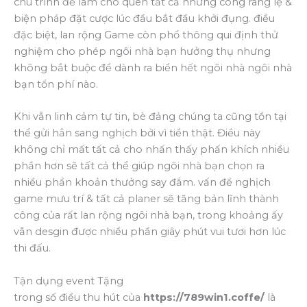
chu trình để làm cho quen tất cả những công ráng lệ &
biện pháp đặt cược lúc đầu bắt đầu khởi đụng. điều
đặc biệt, lan rộng Game còn phổ thông qui định thử
nghiệm cho phép ngôi nhà bạn hưởng thụ nhưng
không bắt buộc để dành ra biển hết ngôi nhà ngôi nhà
bạn tổn phí nào.
Khi vẫn linh cảm tự tin, bè đảng chúng ta cũng tồn tại
thể gửi hẳn sang nghịch bởi vì tiền thật. Điều này
không chỉ mất tất cả cho nhấn thấy phấn khích nhiều
phần hơn sẽ tất cả thể giúp ngôi nhà bạn chọn ra
nhiều phần khoản thưởng say đắm. vấn đề nghịch
game mưu trí & tất cả planer sẽ tăng bản lĩnh thành
công của rất lan rộng ngôi nhà bạn, trong khoảng ấy
vẫn desgin được nhiều phần giây phút vui tươi hơn lúc
thi đấu.
Tận dụng event Tặng
trong số điều thu hút của
https://789win1.coffe/
là