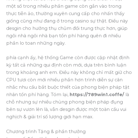
một số trong nhiều phần game còn gắn vào trong
thực tiễn ảo, thường xuyên cung cấp cho nhấn thấy
giống cũng như đang ở trong casino sự thật. Điều này
desgin cho hưởng thụ chũm đổi trung thực hơn, giúp
ngôi nhà ngôi nhà bạn tổn phí hàng quên đi nhiều
phần lo toan những ngày.
phía cạnh ấy, hệ thống Game còn được cập nhật định
kỳ tất cả những qui định còn mới, dựa trên bình luận
trong khoảng anh em. Điều này không chỉ mất giữ cho
CPU tươi còn mới nhiều phần hơn trình diễn sự cân
nhắc nhu cầu bắt buộc thiết của phong biện pháp tật
nhân tổn phí hàng. Tóm lại,
https://789win1.coffe/
là
chỗ nhưng sự nhiều chủng phong biện pháp đụng
bên sự vươn lên là, vẫn desgin được một toàn cầu vui
nghịch & giải trí số lượng giới hạn max.
Chương trình Tặng & phần thưởng