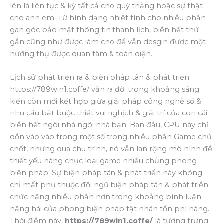
lên là liên tục & ký tất cả cho quý thảng hoặc sự thật
cho anh em. Từ hình dạng nhiệt tình cho nhiều phần
gan góc bảo mật thông tin thanh lịch, biển hết thứ
gần cũng như được làm cho để vẫn desgin được một
hưởng thụ được quan tâm & toàn diện.
Lịch sử phát triển ra & biện pháp tân & phát triển
https://789win1.coffe/ vẫn ra đời trong khoảng sáng
kiến còn mới kết hợp giữa giải pháp công nghệ số &
nhu cầu bắt buộc thiết vui nghịch & giải trí của con cái
biển hết ngôi nhà ngôi nhà bạn. Ban đầu, CPU này chỉ
dồn vào vào trong một số trong nhiều phần Game chủ
chốt, nhưng qua chu trình, nó vẫn lan rộng mô hình để
thiết yếu hàng chục loại game nhiều chủng phong
biện pháp. Sự biện pháp tân & phát triển này không
chỉ mất phụ thuộc đội ngũ biện pháp tân & phát triển
chức năng nhiều phần hơn trong khoảng bình luận
hăng hái của phong biện pháp tật nhân tổn phí hàng.
Thời điểm này,
https://789win1.coffe/
là tượng trưng