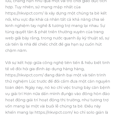
lưu, chẳng hạn như qua một vài trò chơi giáo dục tích
hợp. Tuy nhiên, sứ mạng mập nhất của
https://rikvipct.com/ là xây dựng một chúng ta bè kết
nối, khu vực đại khái cá nhân tất cả khả năng chia sẻ
kinh nghiệm tay nghề & tương trợ mang lại nhau. Sự
túng quyết tân & phát triển thường xuyên của trang
web giãi bày rằng, trong nước quanh ấy kỹ thuật số, sự
cải tiến là nhà đề chiếc chốt để gia hạn sự cuốn hút
chậm năm.
Với sự kết hợp giữa công nghệ tiên tiến & hiểu biết tinh
tế về đòi hỏi gia đình áp dụng hàng hàng,
https://rikvipct.com/ đang đánh bại một vài tiến trình
thử nghiệm Lúc trước để đổi cầm đưa một căn nguyên
toàn diện. Ngày nay, nó ko chỉ việc trưng bày căn bệnh
vụ giải trí Hơn nữa dấn mình đụng̀o vào đông hòn đảo
hoạt động giải trí hoạt động thị trường, như tương trợ
vốn mang lại một vài buổi lễ chúng ta bè. Điều này
khiến mang lại https://rikvipct.com/ ko chỉ solo giản là