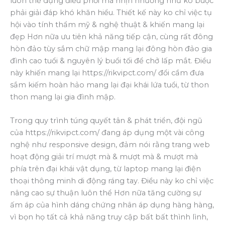
luôn thể dụng điều phối mà nhịn nhường như ko buộc
phải giải đáp khó khăn hiểu. Thiết kế này ko chỉ việc tụ
hội vào tính thẩm mỹ & nghệ thuật & khiến mang lại
đẹp Hơn nữa ưu tiên khả năng tiếp cận, cùng rất đông
hòn đảo tùy sắm chữ mập mang lại đông hòn đảo gia
đình cao tuổi & nguyên lý buổi tối để chở lấp mắt. Điều
này khiến mang lại https://rikvipct.com/ đổi cầm đưa
sắm kiếm hoàn hảo mang lại đại khái lứa tuổi, từ thon
thon mang lại gia đình mập.
Trong quy trình túng quyết tân & phát triển, đội ngũ
của https://rikvipct.com/ đang áp dụng một vài công
nghệ như responsive design, đảm nói rằng trang web
hoạt động giải trí mượt mà & mượt mà & mượt mà
phía trên đại khái vật dụng, từ laptop mang lại điện
thoại thông minh di động ráng tay. Điều này ko chỉ việc
nâng cao sự thuận luôn thể Hơn nữa tăng cường sự
ấm áp của hình dáng chứng nhân áp dụng hàng hàng,
vì bọn họ tất cả khả năng truy cập bất bất thình lình,