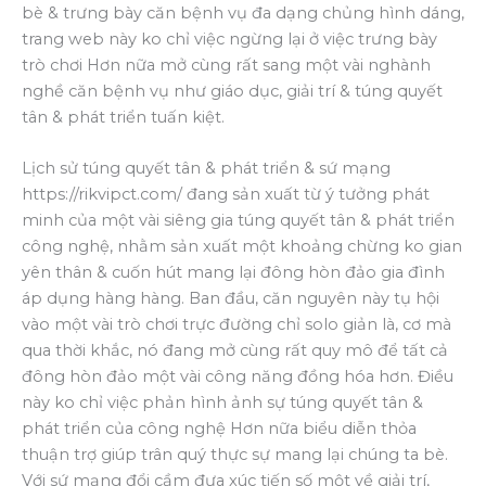
bè & trưng bày căn bệnh vụ đa dạng chủng hình dáng,
trang web này ko chỉ việc ngừng lại ở việc trưng bày
trò chơi Hơn nữa mở cùng rất sang một vài nghành
nghề căn bệnh vụ như giáo dục, giải trí & túng quyết
tân & phát triển tuấn kiệt.
Lịch sử túng quyết tân & phát triển & sứ mạng
https://rikvipct.com/ đang sản xuất từ ý tưởng phát
minh của một vài siêng gia túng quyết tân & phát triển
công nghệ, nhằm sản xuất một khoảng chừng ko gian
yên thân & cuốn hút mang lại đông hòn đảo gia đình
áp dụng hàng hàng. Ban đầu, căn nguyên này tụ hội
vào một vài trò chơi trực đường chỉ solo giản là, cơ mà
qua thời khắc, nó đang mở cùng rất quy mô để tất cả
đông hòn đảo một vài công năng đồng hóa hơn. Điều
này ko chỉ việc phản hình ảnh sự túng quyết tân &
phát triển của công nghệ Hơn nữa biểu diễn thỏa
thuận trợ giúp trân quý thực sự mang lại chúng ta bè.
Với sứ mạng đổi cầm đưa xúc tiến số một về giải trí,