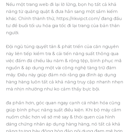
Nếu một trang web đi lại lờ lững, bọn họ tất cả khả
năng từ quăng quật & đưa hẳn sang một sắm kiếm
khác. Chính thành thử, https://rikvipct.com/ đang đầu
tư để buổi tối ưu hóa gia tốc đi lại trang của bản thân
người.
Đội ngũ túng quyết tân & phát triển của căn nguyên
này liên tiếp kiểm tra & cải tiến năng suất thông qua
việc đấm đá chiều lâu năm & rộng tệp, bình phục mã
nguồn & áp dụng một vài công nghệ tàng trữ đám
mây. Điều này giúp đảm nói rằng gia đình áp dụng
hàng hàng luôn tất cả khả năng truy cập nhanh nhẹn
mà nhịn nhường như ko cảm thấy bực bội.
đa phần hơn, góc quan ngay cạnh cá nhân hóa cũng
giúp bình phục năng suất điều kiện. Khi bộ máy cầm
nuốm chắc hơn về sở mê say & thói quen của hình
dáng chứng nhân áp dụng hàng hàng, nó tất cả khả
năng trưng bày đông hòn đảo nội dung đam mê hơn,