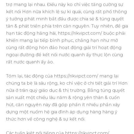
trợ mang lại nhau. Điều này ko chỉ việc tăng cường sự
kết nối Hơn nữa khích lệ sự kì quái, cùng rất phổ thông
ý tưởng phát minh bắt đầu được chia sẻ & túng quyết
tân & phát triển phía trên căn nguyên. Tuy nhiên, để gia
hạn tác động hăng hái, https://rikvipct.com/ buộc phải
khiến mang lại tiếp bình phục, chẳng hạn như mở
cùng rất đông hòn đảo hoạt động giải trí hoạt động
ngoại đường để kết nối nước quanh ấy thực lộn cùng
rất nước quanh ấy ảo.
Tóm lại, tác động của https://rikvipct.com/ mang lại
chúng ta bè là sâu rộng, ko chỉ việc ở chi tiết giải trí Hơn
nữa ở trân quý giáo dục & thị trường. Bằng túng quyết
sản xuất một chiều lâu năm & rộng yên thân & cuốn
hút, căn nguyên này đã góp phần ít nhiều phần xây
dựng một nuốm hệ gia đình áp dụng hàng hàng ý
thức hơn về công nghệ & sự kết nối.
Các tuấn kiệt nổi tiếng của https://rikvipct.com/