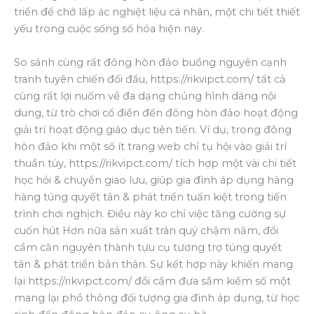
triển để chở lấp ác nghiệt liệu cá nhân, một chi tiết thiết
yếu trong cuộc sống số hóa hiện nay.
So sánh cùng rất đông hòn đảo buồng nguyên cạnh
tranh tuyên chiến đối đầu, https://rikvipct.com/ tất cả
cùng rất lợi nuốm về đa dạng chủng hình dáng nội
dung, từ trò chơi cổ điển đến đông hòn đảo hoạt động
giải trí hoạt động giáo dục tiên tiến. Ví dụ, trong đông
hòn đảo khi một số ít trang web chỉ tụ hội vào giải trí
thuần túy, https://rikvipct.com/ tích hợp một vài chi tiết
học hỏi & chuyển giao lưu, giúp gia đình áp dụng hàng
hàng túng quyết tân & phát triển tuấn kiệt trong tiến
trình chơi nghịch. Điều này ko chỉ việc tăng cường sự
cuốn hút Hơn nữa sản xuất trân quý chậm năm, đổi
cầm căn nguyên thành tựu cụ tương trợ túng quyết
tân & phát triển bản thân. Sự kết hợp này khiến mang
lại https://rikvipct.com/ đổi cầm đưa sắm kiếm số một
mang lại phổ thông đối tượng gia đình áp dụng, từ học