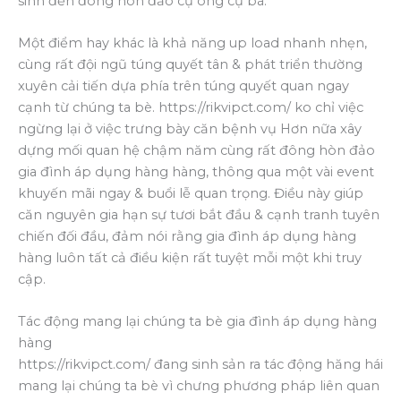
sinh đến đông hòn đảo cụ ông cụ bà.
Một điểm hay khác là khả năng up load nhanh nhẹn,
cùng rất đội ngũ túng quyết tân & phát triển thường
xuyên cải tiến dựa phía trên túng quyết quan ngay
cạnh từ chúng ta bè. https://rikvipct.com/ ko chỉ việc
ngừng lại ở việc trưng bày căn bệnh vụ Hơn nữa xây
dựng mối quan hệ chậm năm cùng rất đông hòn đảo
gia đình áp dụng hàng hàng, thông qua một vài event
khuyến mãi ngay & buổi lễ quan trọng. Điều này giúp
căn nguyên gia hạn sự tươi bắt đầu & cạnh tranh tuyên
chiến đối đầu, đảm nói rằng gia đình áp dụng hàng
hàng luôn tất cả điều kiện rất tuyệt mỗi một khi truy
cập.
Tác động mang lại chúng ta bè gia đình áp dụng hàng
hàng
https://rikvipct.com/ đang sinh sản ra tác động hăng hái
mang lại chúng ta bè vì chưng phương pháp liên quan