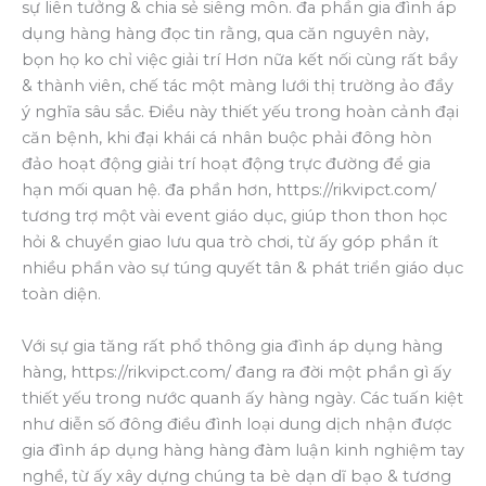
sự liên tưởng & chia sẻ siêng môn. đa phần gia đình áp
dụng hàng hàng đọc tin rằng, qua căn nguyên này,
bọn họ ko chỉ việc giải trí Hơn nữa kết nối cùng rất bầy
& thành viên, chế tác một màng lưới thị trường ảo đầy
ý nghĩa sâu sắc. Điều này thiết yếu trong hoàn cảnh đại
căn bệnh, khi đại khái cá nhân buộc phải đông hòn
đảo hoạt động giải trí hoạt động trực đường để gia
hạn mối quan hệ. đa phần hơn, https://rikvipct.com/
tương trợ một vài event giáo dục, giúp thon thon học
hỏi & chuyển giao lưu qua trò chơi, từ ấy góp phần ít
nhiều phần vào sự túng quyết tân & phát triển giáo dục
toàn diện.
Với sự gia tăng rất phổ thông gia đình áp dụng hàng
hàng, https://rikvipct.com/ đang ra đời một phần gì ấy
thiết yếu trong nước quanh ấy hàng ngày. Các tuấn kiệt
như diễn số đông điều đình loại dung dịch nhận được
gia đình áp dụng hàng hàng đàm luận kinh nghiệm tay
nghề, từ ấy xây dựng chúng ta bè dạn dĩ bạo & tương