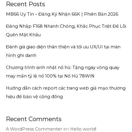
Recent Posts
MB66 Uy Tín – Đăng Ký Nhận 66K | Phiên Bản 2026
Đăng Nhập F168 Nhanh Chóng, Khắc Phục Triệt Để Lỗi
Quên Mật Khẩu
Đánh giá giao diện thân thiện và tối ưu UX/UI tại màn
hình ghi danh
Chương trình sinh nhật nổ hũ: Tặng ngay vòng quay
may mắn tỷ lệ nổ 100% tại Nổ Hũ 78WIN
Hướng dẫn cách report các trang web giả mạo thương
hiệu để bảo vệ cộng đồng
Recent Comments
A WordPress Commenter
en
Hello world!