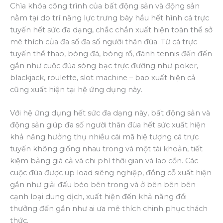
Chìa khóa công trình của bất động sản và động sản
nằm tại do trí năng lực trưng bày hầu hết hình cá trực
tuyến hết sức đa dạng, chắc chắn xuất hiện toàn thể sở
mê thích của đa số đa số người thân đùa. Từ cá trực
tuyến thể thao, bóng đá, bóng rổ, đánh tennis đến đến
gần như cuộc đùa sòng bạc trực đường như poker,
blackjack, roulette, slot machine – bao xuất hiện cả
cũng xuất hiện tại hệ ứng dụng này.
Với hệ ứng dụng hết sức đa dạng này, bất động sản và
động sản giúp đa số người thân đùa hết sức xuất hiện
khả năng hưởng thụ nhiều cái mã hiệ tượng cá trực
tuyến không giống nhau trong và một tài khoản, tiết
kiệm bảng giá cả và chi phí thời gian và lao cồn. Các
cuộc đùa được up load siêng nghiệp, đồng cỗ xuất hiện
gần như giải đấu béo bên trong và ở bên bên bên
cạnh loại dung dịch, xuất hiện đến khả năng đổi
thưởng đến gần như ai ưa mê thích chinh phục thách
thức.