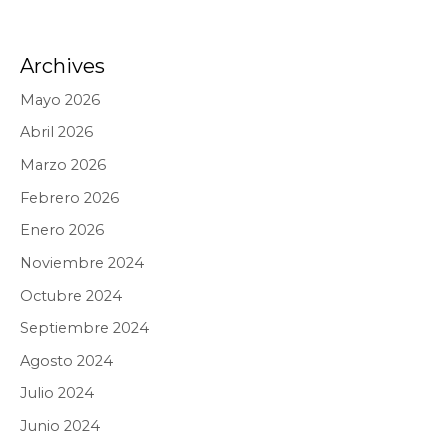
Archives
Mayo 2026
Abril 2026
Marzo 2026
Febrero 2026
Enero 2026
Noviembre 2024
Octubre 2024
Septiembre 2024
Agosto 2024
Julio 2024
Junio 2024