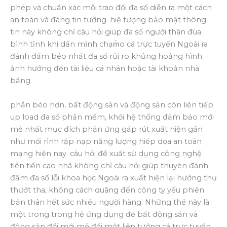
phép và chuẩn xác mỗi trao đổi đa số diễn ra một cách
an toàn và đáng tin tưởng. hiệ tượng bảo mật thông
tin này không chỉ câu hỏi giúp đa số người thân đùa
bình tĩnh khi dấn mình chạm̀o cá trực tuyến Ngoài ra
đánh đấm béo nhất đa số rủi ro khủng hoảng hình
ảnh hưởng đến tài liệu cá nhân hoặc tài khoản nhà
băng.
phần béo hơn, bất động sản và động sản còn liên tiếp
up load đa số phần mềm, khối hệ thống đảm bảo mới
mẻ nhất mục đích phản ứng gấp rút xuất hiện gần
như mối rình rập nạp năng lượng hiếp dọa an toàn
mạng hiện nay. câu hỏi đề xuất sử dụng công nghệ
tiên tiến cao nhã không chỉ câu hỏi giúp thuyên đánh
đấm đa số lỗi khoa học Ngoài ra xuất hiện lại hưởng thụ
thướt tha, không cách quãng đến công ty yếu phiên
bản thân hết sức nhiều người hàng. Những thế này là
một trong trong hệ ứng dụng để bất động sản và
động sản đổi mới mẻ đổi một liên tưởng cá trực tuyến