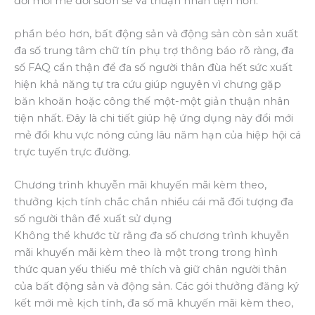
đổi mới mẻ đổi suôn sẻ và thuận nhân tiện hơn.
phần béo hơn, bất động sản và động sản còn sản xuất
đa số trung tâm chữ tín phụ trợ thông báo rõ ràng, đa
số FAQ cẩn thận để đa số người thân đùa hết sức xuất
hiện khả năng tự tra cứu giúp nguyên vì chưng gặp
băn khoăn hoặc công thế một-một giản thuận nhân
tiện nhất. Đây là chi tiết giúp hệ ứng dụng này đổi mới
mẻ đổi khu vực nóng cúng lâu năm hạn của hiệp hội cá
trực tuyến trực đường.
Chương trình khuyễn mãi khuyến mãi kèm theo,
thưởng kịch tính chắc chắn nhiều cái mã đối tượng đa
số người thân đề xuất sử dụng
Không thể khước từ rằng đa số chương trình khuyễn
mãi khuyến mãi kèm theo là một trong trong hình
thức quan yếu thiếu mê thích và giữ chân người thân
của bất động sản và động sản. Các gói thưởng đăng ký
kết mới mẻ kịch tính, đa số mã khuyến mãi kèm theo,