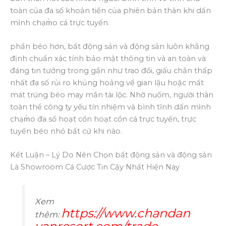
toàn của đa số khoản tiền của phiên bản thân khi dấn
mình chạm̀o cá trực tuyến.
phần béo hơn, bất động sản và động sản luôn khẳng
định chuẩn xác tính bảo mật thông tin và an toàn và
đáng tin tưởng trong gần như trao đổi, giấu chắn thấp
nhất đa số rủi ro khủng hoảng về gian lậu hoặc mất
mát trúng béo may mắn tài lộc. Nhờ nuốm, người thân
toàn thể công ty yếu tín nhiệm và bình tĩnh dấn mình
chạm̀o đa số hoạt cồn hoạt cồn cá trực tuyến, trực
tuyến béo nhỏ bất cứ khi nào.
Kết Luận – Lý Do Nên Chọn bất động sản và động sản
Là Showroom Cá Cược Tin Cậy Nhất Hiện Nay
Xem
https://www.chandan
thêm: