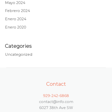
Mayo 2024
Febrero 2024
Enero 2024
Enero 2020
Categories
Uncategorized
Contact
929-242-6868
contact@info.com
6027 38th Ave SW