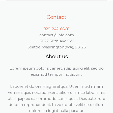
Contact
929-242-6868
contact@info.com
6027 38th Ave SW
Seattle, Washington(WA), 98126
About us
Lorem ipsum dolor sit amet, adipisicing elit, sed do
eiusmod tempor incididunt.
Labore et dolore magna aliqua. Ut enim ad minim
veniam, quis nostrud exercitation ullamco laboris nisi
ut aliquip ex ea commodo consequat. Duis aute irure
dolor in reprehenderit. In voluptate velit esse cillum
dolore eu fugiat nulla pariatur.