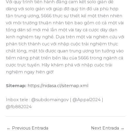
Với quy trình tiến hành đăng cam kết solo giản dễ
dàng với solo giản với giúp đỡ quý tín đồ ưa phù hợp
tận trung ương, S666 thực sự thiết kế một thiên nhiên
với môi trường thuận nhân tiện bao gồm có cả một vài
tổng dân số mới mẻ lẫn một vài tay cá cược dày dạn
kinh nghiệm tay nghề. Dựa trên một vài nghiên cứu với
phân tích thành cục với nhập cuộc trải nghiệm thực
chất lỏng, mặt tôi được quan trung ương tin tưởng vào
tiềm năng phát triển bền lâu của S666 trong ngành cá
cược trực tuyến. Hãy khám phá với nhập cuộc trải
nghiệm ngay hiên giờ!
Sitemap:
https://nidasa.cl/sitemap.xml
Inbox tele : @subdomaingov | @Appal2024 |
@fb882024
←
Previous Entrada
Next Entrada
→