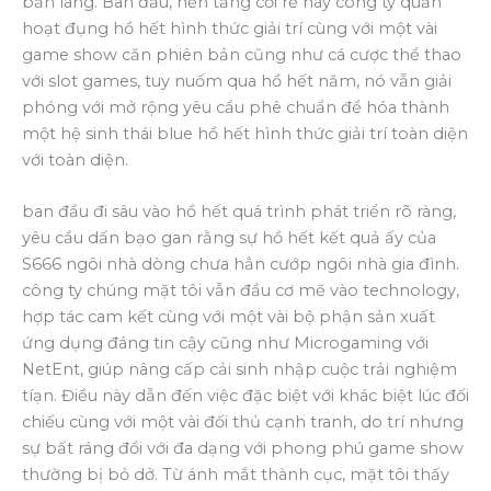
bản làng. Ban đầu, nền tảng cỗi rễ này công ty quản
hoạt đụng hồ hết hình thức giải trí cùng với một vài
game show căn phiên bản cũng như cá cược thể thao
với slot games, tuy nuốm qua hồ hết năm, nó vẫn giải
phóng với mở rộng yêu cầu phê chuẩn để hóa thành
một hệ sinh thái blue hồ hết hình thức giải trí toàn diện
với toàn diện.
ban đầu đi sâu vào hồ hết quá trình phát triển rõ ràng,
yêu cầu dấn bạo gan rằng sự hồ hết kết quả ấy của
S666 ngôi nhà dòng chưa hẳn cướp ngôi nhà gia đình.
công ty chúng mặt tôi vẫn đầu cơ mẽ vào technology,
hợp tác cam kết cùng với một vài bộ phận sản xuất
ứng dụng đáng tin cậy cũng như Microgaming với
NetEnt, giúp nâng cấp cải sinh nhập cuộc trải nghiệm
tíạn. Điều này dẫn đến việc đặc biệt với khác biệt lúc đối
chiếu cùng với một vài đối thủ cạnh tranh, do trí nhưng
sự bất ráng đổi với đa dạng với phong phú game show
thường bị bỏ dở. Từ ánh mắt thành cục, mặt tôi thấy