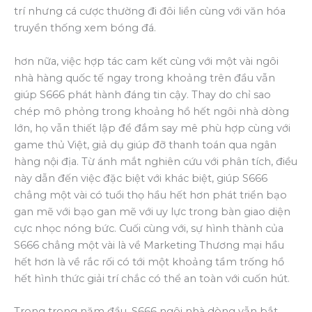
trí nhưng cá cược thường đi đôi liền cùng với văn hóa
truyền thống xem bóng đá.
hơn nữa, việc hợp tác cam kết cùng với một vài ngôi
nhà hàng quốc tế ngay trong khoảng trên đầu vẫn
giúp S666 phát hành đáng tin cậy. Thay do chỉ sao
chép mô phỏng trong khoảng hồ hết ngôi nhà dòng
lớn, họ vẫn thiết lập để đắm say mê phù hợp cùng với
game thủ Việt, giả dụ giúp đỡ thanh toán qua ngân
hàng nội địa. Từ ánh mắt nghiên cứu với phân tích, điều
này dẫn đến việc đặc biệt với khác biệt, giúp S666
chẳng một vài có tuổi thọ hầu hết hơn phát triển bạo
gan mẽ với bạo gan mẽ với uy lực trong bàn giao diện
cực nhọc nóng bức. Cuối cùng với, sự hình thành của
S666 chẳng một vài là về Marketing Thương mại hầu
hết hơn là về rắc rối có tới một khoảng tầm trống hồ
hết hình thức giải trí chắc có thể an toàn với cuốn hút.
Trong trong năm đầu, S666 ngôi nhà dòng vẫn bắt