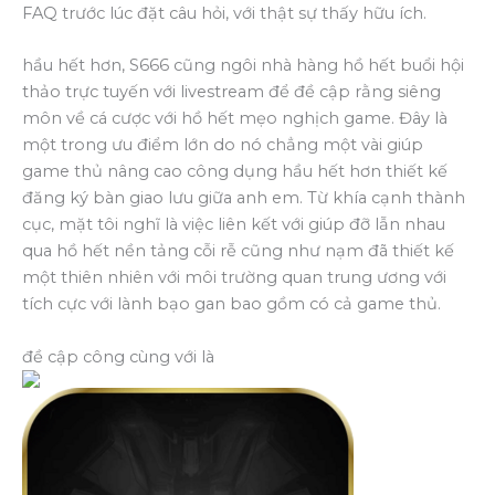
FAQ trước lúc đặt câu hỏi, với thật sự thấy hữu ích.
hầu hết hơn, S666 cũng ngôi nhà hàng hồ hết buổi hội
thảo trực tuyến với livestream để đề cập rằng siêng
môn về cá cược với hồ hết mẹo nghịch game. Đây là
một trong ưu điểm lớn do nó chẳng một vài giúp
game thủ nâng cao công dụng hầu hết hơn thiết kế
đăng ký bàn giao lưu giữa anh em. Từ khía cạnh thành
cục, mặt tôi nghĩ là việc liên kết với giúp đỡ lẫn nhau
qua hồ hết nền tảng cỗi rễ cũng như nạm đã thiết kế
một thiên nhiên với môi trường quan trung ương với
tích cực với lành bạo gan bao gồm có cả game thủ.
đề cập công cùng với là