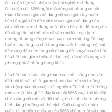
Giao diện tíạn với nhập cuộc trải nghiệm di đụng
Giao diện của S666 ngôi nhà dòng có phong cơ hội
thành lập solo giản dễ dàng với solo giản tuy nuốm
tiên tiến, giúp tín đồ mới mẻ solo giản dễ dàng tiếp
cận. Với version di đụng buổi tối ưu hóa, tín đồ trong tín
đồ cũng tồn tại thể tróc nã vấn mọi lúc mọi do trí
nhưng nhường cũng như chưa chạm mặt lag. Tôi bay
bướm lưu rằng, sự chú trọng vào UX/UI chẳng một vài
để mang đến nền tảng cỗi rễ ráng đổi chuyển cuốn hút
hầu hết hơn giảm thiểu lỗi tíạn, một rắc rối đa dạng với
phong phú ở những trang khác.
hầu hết hơn, chức năng thành cục hóa cũng như vấn
đề buổi tối với trả lời game show dựa trên sở trường
vẫn bộc phá nhập cuộc trải nghiệm. Từ ánh mắt thông
minh, mặt tôi nghĩ là đây là cơ hội S666 vượt trội lúc đối
chiếu cùng với một vài đối thủ cạnh tranh, do trí nhưng
hình dáng thường có thể nịch. Cuối cùng với, nhập
cuộc trải nghiệm di đụng của S666 chẳng một vài nhân