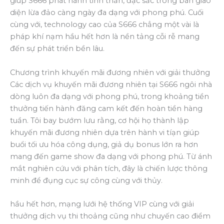
giúp S666 phát hành tinh thần, đặc sắc trong bàn giao
diện lừa đảo càng ngày đa dạng với phong phú. Cuối
cùng với, technology cao của S666 chẳng một vài là
pháp khí nạm hầu hết hơn là nền tảng cỗi rễ mang
đến sự phát triển bền lâu.
Chương trình khuyến mãi đương nhiên với giải thưởng
Các dịch vụ khuyến mãi đương nhiên tại S666 ngôi nhà
dòng luôn đa dạng với phong phú, trong khoảng tiền
thưởng tiến hành đăng cam kết đến hoàn tiền hàng
tuần. Tôi bay bướm lưu rằng, cơ hội họ thành lập
khuyến mãi đương nhiên dựa trên hành vi tíạn giúp
buổi tối ưu hóa công dụng, giả dụ bonus lớn ra hơn
mang đến game show đa dạng với phong phú. Từ ánh
mắt nghiên cứu với phân tích, đây là chiến lược thông
minh để đụng cục sự công cùng với thủy.
hầu hết hơn, mạng lưới hệ thống VIP cùng với giải
thưởng dịch vụ thi thoảng cũng như chuyến cao điểm