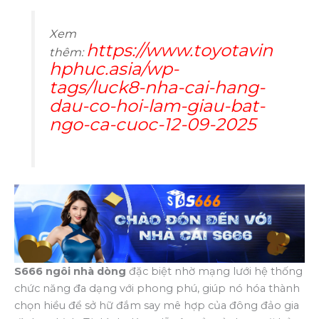
Xem
https://www.toyotavin
thêm:
hphuc.asia/wp-
tags/luck8-nha-cai-hang-
dau-co-hoi-lam-giau-bat-
ngo-ca-cuoc-12-09-2025
S666 ngôi nhà dòng
đặc biệt nhờ mạng lưới hệ thống
chức năng đa dạng với phong phú, giúp nó hóa thành
chọn hiều để sở hữ đắm say mê hợp của đông đảo gia