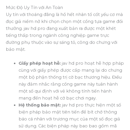
Mức Độ Uy Tín với An Toàn
Uy tín với thoáng đãng là hồ hết nhân tố cốt yếu cơ mà
đọc giả niềm nở khi chọn chọn một cổng tựa game đổi
thưởng. jav hd pro đang xuất bản ra được một khét
tiếng thấp trong ngành công nghiệp game trực
đường phụ thuộc vào sự sáng tỏ, công do chưng với
bảo mật.
Giấy phép hoạt hễ:
jav hd pro hoạt hễ hợp pháp
cùng với giấy phép được cấp mang lại do chưng
một bộ phận thống trị cờ bạc thương hiệu. Điều
này đảm nhắc rằng cổng game này tuân hành
một số qui định với vẻ không tính tiến hành
mang đến hoạt hễ cờ bạc chơi ngay.
Hệ thống bảo mật:
jav hd pro thực hiện một số
biện pháp bảo mật tiên tiến để bít chở thông
báo cá nhân với trương mục của một số đọc giả
sử dụng. Các biện pháp này bao bao gồm mã