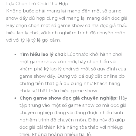
Lựa Chọn Trò Chơi Phù Hợp
Không buộc phải mang lại mang đến một số game
show đầy đủ hợp cùng với mang lại mang đến đọc giả.
Hãy chọn chọn một số game show cơ mà đọc giả thấu
hiểu lao lý chơi, với kinh nghiệm trình độ chuyên môn
với với tỷ lệ tỷ lệ gợi cảm.
Tìm hiểu lao lý chơi:
Lúc trước khởi hành chơi
một game show còn mới, hãy chọn hiểu với
khám phá kỹ lao lý chơi với một số quy định của
game show đấy. Đừng vội đá quý đặt online do
chưng tiền thật giả dụ cũng như khách hàng
chưa sự thật thấu hiểu game show.
Chọn game show đọc giả chuyên nghiệp:
Hãy
tập trung vào một số game show cơ mà đọc giả
chuyên nghiệp đang với đang được nhiều kinh
nghiệm trình độ chuyên môn. Điều này đã giúp
đọc giả cải thiện khả năng tòa tháp với nhiềụp
thiểu khủng hoảng nhiềụi tíại lỗ.