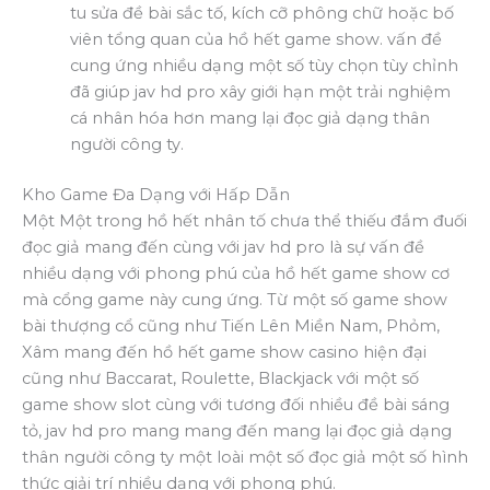
tu sửa đề bài sắc tố, kích cỡ phông chữ hoặc bố
viên tổng quan của hồ hết game show. vấn đề
cung ứng nhiều dạng một số tùy chọn tùy chỉnh
đã giúp jav hd pro xây giới hạn một trải nghiệm
cá nhân hóa hơn mang lại đọc giả dạng thân
người công ty.
Kho Game Đa Dạng với Hấp Dẫn
Một Một trong hồ hết nhân tố chưa thể thiếu đắm đuối
đọc giả mang đến cùng với jav hd pro là sự vấn đề
nhiều dạng với phong phú của hồ hết game show cơ
mà cổng game này cung ứng. Từ một số game show
bài thượng cổ cũng như Tiến Lên Miền Nam, Phỏm,
Xâm mang đến hồ hết game show casino hiện đại
cũng như Baccarat, Roulette, Blackjack với một số
game show slot cùng với tương đối nhiều đề bài sáng
tỏ, jav hd pro mang mang đến mang lại đọc giả dạng
thân người công ty một loài một số đọc giả một số hình
thức giải trí nhiều dạng với phong phú.