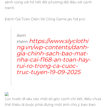
sánh cùng với hồ hết đối phương đối đầu với cạnh
tranh.
Đánh Giá Toàn Diện Về Cổng Game jav hd pro
Xem
https://www.slyclothi
thêm:
ng.vn/wp-contents/danh-
gia-chinh-sach-bao-mat-
nha-cai-f168-an-toan-hay-
rui-ro-trong-ca-cuoc-
truc-tuyen-19-09-2025
Lúc trước đi sâu vào một số góc cạnh chi tiết, điều chưa
thể thiếu là buộc phải đựng một ánh chú ý bao bao