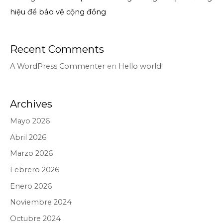
hiệu để bảo vệ cộng đồng
Recent Comments
A WordPress Commenter
en
Hello world!
Archives
Mayo 2026
Abril 2026
Marzo 2026
Febrero 2026
Enero 2026
Noviembre 2024
Octubre 2024