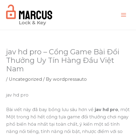
Skip
to
content
jav hd pro – Cổng Game Bài Đổi
Thưởng Uy Tín Hàng Đầu Việt
Nam
/
Uncategorized
/ By
wordpressauto
jav hd pro
Bài viết này đã bay bổng lưu sâu hơn về
jav hd pro
, một
Một trong hồ hết cổng tựa game đổi thưởng chơi ngay
phổ biến hóa nhất tại toàn chất, ý kiến một số tính
năng nổi tiếng, tính năng nổi bật, nhược điểm với so