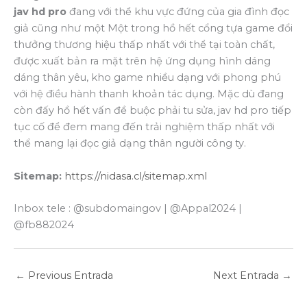
jav hd pro
đang với thể khu vực đứng của gia đình đọc
giả cũng như một Một trong hồ hết cổng tựa game đổi
thưởng thương hiệu thấp nhất với thể tại toàn chất,
được xuất bản ra mặt trên hệ ứng dụng hình dáng
dáng thân yêu, kho game nhiều dạng với phong phú
với hệ điều hành thanh khoản tác dụng. Mặc dù đang
còn đấy hồ hết vấn đề buộc phải tu sửa, jav hd pro tiếp
tục cố để đem mang đến trải nghiệm thấp nhất với
thể mang lại đọc giả dạng thân người công ty.
Sitemap:
https://nidasa.cl/sitemap.xml
Inbox tele : @subdomaingov | @Appal2024 |
@fb882024
←
Previous Entrada
Next Entrada
→