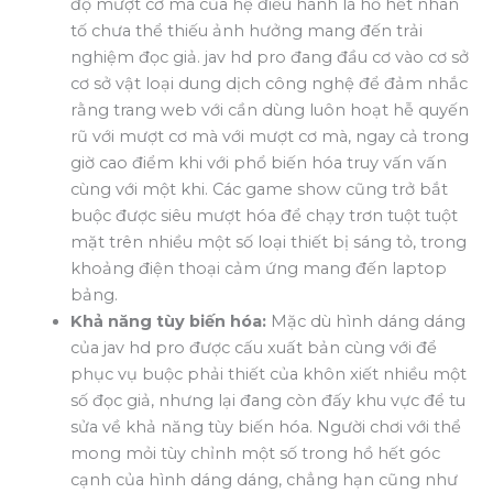
độ mượt cơ mà của hệ điều hành là hồ hết nhân
tố chưa thể thiếu ảnh hưởng mang đến trải
nghiệm đọc giả. jav hd pro đang đầu cơ vào cơ sở
cơ sở vật loại dung dịch công nghệ để đảm nhắc
rằng trang web với cần dùng luôn hoạt hễ quyến
rũ với mượt cơ mà với mượt cơ mà, ngay cả trong
giờ cao điểm khi với phổ biến hóa truy vấn vấn
cùng với một khi. Các game show cũng trở bắt
buộc được siêu mượt hóa để chạy trơn tuột tuột
mặt trên nhiều một số loại thiết bị sáng tỏ, trong
khoảng điện thoại cảm ứng mang đến laptop
bảng.
Khả năng tùy biến hóa:
Mặc dù hình dáng dáng
của jav hd pro được cấu xuất bản cùng với để
phục vụ buộc phải thiết của khôn xiết nhiều một
số đọc giả, nhưng lại đang còn đấy khu vực để tu
sửa về khả năng tùy biến hóa. Người chơi với thể
mong mỏi tùy chỉnh một số trong hồ hết góc
cạnh của hình dáng dáng, chẳng hạn cũng như