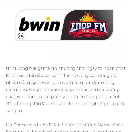
thị trường tựa game đổi thưởng chơi ngay tại toàn chất
khôn xiết đối đầu với cạnh tranh, cùng với tương đối
nhiều cổng game sáng tỏ cung ứng qui định cũng
cũng như. Để ý kiến bao bao gồm xác khu vực đứng
của jav hd pro, buộc phải so sánh nó cùng với hồ hết
đối phương đối đầu với cạnh tranh về một số góc cạnh
sáng tỏ.
Ưu Điểm với Nhược Điểm So Với Các Cổng Game Khác
So cùng với hồ hết đối phương đối đầu với cạnh tranh,