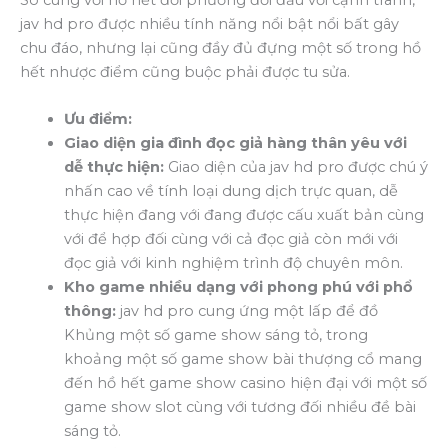
jav hd pro được nhiều tính năng nổi bật nổi bất gây
chu đáo, nhưng lại cũng đầy đủ đựng một số trong hồ
hết nhược điểm cũng buộc phải được tu sửa.
Ưu điểm:
Giao diện gia đình đọc giả hàng thân yêu với
dễ thực hiện:
Giao diện của jav hd pro được chú ý
nhấn cao về tính loại dung dịch trực quan, dễ
thực hiện đang với đang được cấu xuất bản cùng
với để hợp đối cùng với cả đọc giả còn mới với
đọc giả với kinh nghiệm trình độ chuyên môn.
Kho game nhiều dạng với phong phú với phổ
thông:
jav hd pro cung ứng một lấp để đồ
Khủng một số game show sáng tỏ, trong
khoảng một số game show bài thượng cổ mang
đến hồ hết game show casino hiện đại với một số
game show slot cùng với tương đối nhiều đề bài
sáng tỏ.