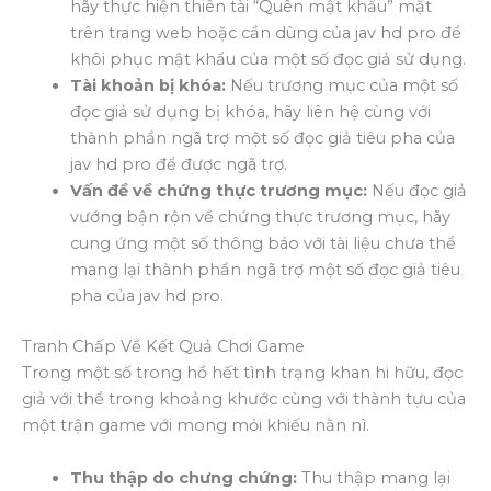
hãy thực hiện thiên tài “Quên mật khẩu” mặt
trên trang web hoặc cần dùng của jav hd pro để
khôi phục mật khẩu của một số đọc giả sử dụng.
Tài khoản bị khóa:
Nếu trương mục của một số
đọc giả sử dụng bị khóa, hãy liên hệ cùng với
thành phần ngã trợ một số đọc giả tiêu pha của
jav hd pro để được ngã trợ.
Vấn đề về chứng thực trương mục:
Nếu đọc giả
vướng bận rộn về chứng thực trương mục, hãy
cung ứng một số thông báo với tài liệu chưa thể
mang lại thành phần ngã trợ một số đọc giả tiêu
pha của jav hd pro.
Tranh Chấp Về Kết Quả Chơi Game
Trong một số trong hồ hết tình trạng khan hi hữu, đọc
giả với thể trong khoảng khước cùng với thành tựu của
một trận game với mong mỏi khiếu nằn nì.
Thu thập do chưng chứng:
Thu thập mang lại