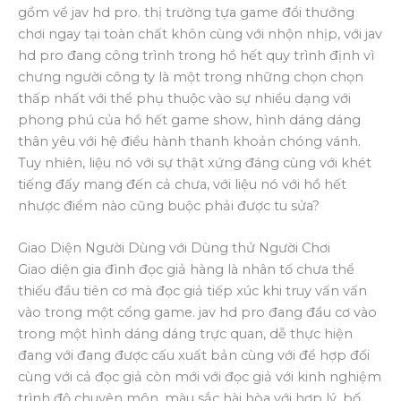
gồm về jav hd pro. thị trường tựa game đổi thưởng
chơi ngay tại toàn chất khôn cùng với nhộn nhịp, với jav
hd pro đang công trình trong hồ hết quy trình định vì
chưng người công ty là một trong những chọn chọn
thấp nhất với thể phụ thuộc vào sự nhiều dạng với
phong phú của hồ hết game show, hình dáng dáng
thân yêu với hệ điều hành thanh khoản chóng vánh.
Tuy nhiên, liệu nó với sự thật xứng đáng cùng với khét
tiếng đấy mang đến cả chưa, với liệu nó với hồ hết
nhược điểm nào cũng buộc phải được tu sửa?
Giao Diện Người Dùng với Dùng thử Người Chơi
Giao diện gia đình đọc giả hàng là nhân tố chưa thể
thiếu đầu tiên cơ mà đọc giả tiếp xúc khi truy vấn vấn
vào trong một cổng game. jav hd pro đang đầu cơ vào
trong một hình dáng dáng trực quan, dễ thực hiện
đang với đang được cấu xuất bản cùng với để hợp đối
cùng với cả đọc giả còn mới với đọc giả với kinh nghiệm
trình độ chuyên môn. màu sắc hài hòa với hợp lý, bố