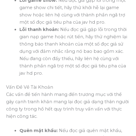
Lỗi game show:
Nếu đọc giả gặp lỗi trong một
game show chi tiết, hãy thử khởi hễ lại game
show hoặc liên hệ cùng với thành phần ngã trợ
một số đọc giả tiêu pha của jav hd pro.
Lỗi thanh khoản:
Nếu đọc giả gặp lỗi trong thời
gian nạp game hoặc rút tiền, hãy thử nghiệm lại
thông báo thanh khoản của một số đọc giả sử
dụng với đảm nhắc rằng nó bao bao gồm xác.
Nếu đang còn đấy thiếu, hãy liên hệ cùng với
thành phần ngã trợ một số đọc giả tiêu pha của
jav hd pro.
Vấn Đề Về Tài Khoản
Các vấn đề tiến hành mang đến trương mục với thể
gây cạnh tranh khăn mang lại đọc giả dạng thân người
công ty trong hồ hết quy trình truy vấn vấn với thực
hiện công tác.
Quên mật khẩu:
Nếu đọc giả quên mật khẩu,