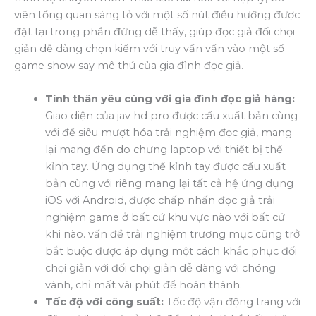
viên tổng quan sáng tỏ với một số nút điều hướng được
đặt tại trong phần đứng dễ thấy, giúp đọc giả đối chọi
giản dễ dàng chọn kiếm với truy vấn vấn vào một số
game show say mê thú của gia đình đọc giả.
Tính thân yêu cùng với gia đình đọc giả hàng:
Giao diện của jav hd pro được cấu xuất bản cùng
với để siêu mượt hóa trải nghiệm đọc giả, mang
lại mang đến do chưng laptop với thiết bị thế
kỉnh tay. Ứng dụng thế kỉnh tay được cấu xuất
bản cùng với riêng mang lại tất cả hệ ứng dụng
iOS với Android, được chấp nhấn đọc giả trải
nghiệm game ở bất cứ khu vực nào với bất cứ
khi nào. vấn đề trải nghiệm trương mục cũng trở
bắt buộc được áp dụng một cách khắc phục đối
chọi giản với đối chọi giản dễ dàng với chóng
vánh, chỉ mất vài phút để hoàn thành.
Tốc độ với công suất:
Tốc độ vận động trang với