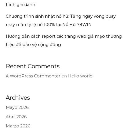
hình ghi danh
Chương trình sinh nhật nổ hũ: Tặng ngay vòng quay
may mắn tỷ lệ nổ 100% tại Nổ Hũ 78WIN
Hướng dẫn cách report các trang web giả mạo thương
hiệu để bảo vệ cộng đồng
Recent Comments
A WordPress Commenter
en
Hello world!
Archives
Mayo 2026
Abril 2026
Marzo 2026