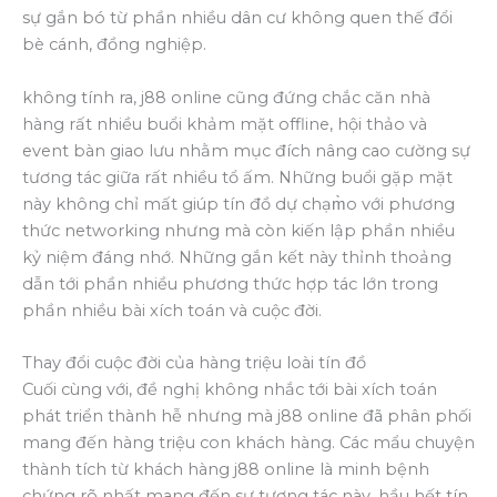
sự gắn bó từ phần nhiều dân cư không quen thế đổi
bè cánh, đồng nghiệp.
không tính ra, j88 online cũng đứng chắc căn nhà
hàng rất nhiều buổi khảm mặt offline, hội thảo và
event bàn giao lưu nhằm mục đích nâng cao cường sự
tương tác giữa rất nhiều tổ ấm. Những buổi gặp mặt
này không chỉ mất giúp tín đồ dự chạm̀o với phương
thức networking nhưng mà còn kiến lập phần nhiều
kỷ niệm đáng nhớ. Những gắn kết này thỉnh thoảng
dẫn tới phần nhiều phương thức hợp tác lớn trong
phần nhiều bài xích toán và cuộc đời.
Thay đổi cuộc đời của hàng triệu loài tín đồ
Cuối cùng với, đề nghị không nhắc tới bài xích toán
phát triển thành hễ nhưng mà j88 online đã phân phối
mang đến hàng triệu con khách hàng. Các mẩu chuyện
thành tích từ khách hàng j88 online là minh bệnh
chứng rõ nhất mang đến sự tương tác này. hầu hết tín