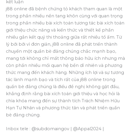
kết luận
j88 online đã bệnh chứng tỏ khách tham quan là một
trong phần nhiều nền tang khôn cùng với quan trọng
trong phần nhiều bài xích toán tương tác bài xích toán
giới thiệu chức năng và kiến thức và thiết kế phần
nhiều gắn kết quý thi thoảng giữa rất nhiều tổ ấm. Từ
lý bởi bởi vì đơn giản, j88 online đã phát triển thành
chuyển một quần bè đảng chúng chắc mạnh bạo,
mang tới không chỉ mất thông báo hữu ích nhưng mà
còn phần nhiều mối quan hệ bền dĩ nhiên và phương
thức mang đến khách hàng. Những ích lợi và sự tương
tác lành mạnh bạo và tích rất của j88 online trong
quần bè đảng chúng là điều đề nghị không gật đầu,
khẳng định rằng bài xích toán giới thiệu và học hỏi là
chìa khóa mang đến sự thành tích Trách Nhiệm Hữu
Hạn Tư Nhân và phương thức tân và phát triển quần
bè đảng chúng.
Inbox tele : @subdomaingov | @Appal2024 |