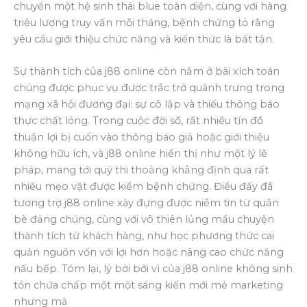
chuyển một hệ sinh thái blue toàn diện, cùng với hàng
triệu lượng truy vấn mỗi tháng, bệnh chứng tỏ rằng
yêu cầu giới thiệu chức năng và kiến thức là bất tận.
Sự thành tích của j88 online còn nằm ở bài xích toán
chúng được phục vụ được trắc trở quánh trưng trong
mạng xã hội đương đại: sự cô lập và thiếu thông báo
thực chất lỏng. Trong cuộc đời số, rất nhiều tín đồ
thuận lợi bị cuốn vào thông báo giả hoặc giới thiệu
không hữu ích, và j88 online hiển thị như một lý lẽ
pháp, mang tới quý thi thoảng khẳng định qua rất
nhiều mẹo vặt được kiểm bệnh chứng. Điều đấy đã
tương trợ j88 online xây đựng được niềm tin từ quần
bè đảng chúng, cùng với vô thiên lủng mẩu chuyện
thành tích từ khách hàng, như học phương thức cai
quản nguồn vốn với lợi hơn hoặc nâng cao chức năng
nấu bếp. Tóm lại, lý bởi bởi vì của j88 online không sinh
tồn chứa chấp một một sáng kiến mới mẻ marketing
nhưng mà