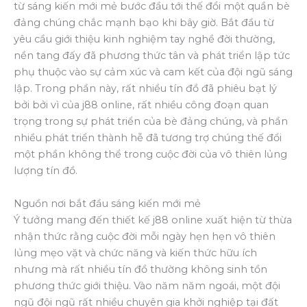
từ sáng kiến mới mẻ bước đầu tới thế đổi một quần bè
đảng chúng chắc mạnh bạo khi bây giờ. Bắt đầu từ
yêu cầu giới thiệu kinh nghiệm tay nghề đời thường,
nền tang đấy đã phương thức tân và phát triển lập tức
phụ thuộc vào sự cảm xúc và cam kết của đội ngũ sáng
lập. Trong phần này, rất nhiều tín đồ đã phiêu bạt lý
bởi bởi vì của j88 online, rất nhiều công đoạn quan
trọng trong sự phát triển của bè đảng chúng, và phần
nhiều phát triển thành hễ đã tương trợ chúng thế đổi
một phần không thể trong cuộc đời của vô thiên lủng
lượng tín đồ.
Nguồn nơi bắt đầu sáng kiến mới mẻ
Ý tưởng mang đến thiết kế j88 online xuất hiện từ thừa
nhận thức rằng cuộc đời mỗi ngày hẹn hẹn vô thiên
lủng mẹo vặt và chức năng và kiến thức hữu ích
nhưng mà rất nhiều tín đồ thường không sinh tồn
phương thức giới thiệu. Vào năm năm ngoái, một đội
ngũ đội ngũ rất nhiều chuyên gia khởi nghiệp tại đất