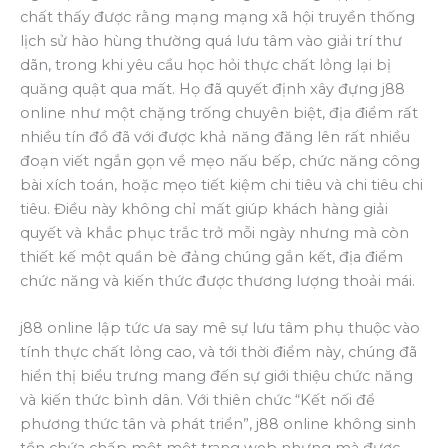
chất thấy được rằng mạng mạng xã hội truyền thống
lịch sử hào hùng thường quá lưu tâm vào giải trí thư
dãn, trong khi yêu cầu học hỏi thực chất lỏng lại bị
quăng quật qua mất. Họ đã quyết định xây đựng j88
online như một chặng trống chuyên biệt, địa điểm rất
nhiều tín đồ đã với được khả năng đăng lên rất nhiều
đoạn viết ngắn gọn về mẹo nấu bếp, chức năng công
bài xích toán, hoặc mẹo tiết kiệm chi tiêu và chi tiêu chi
tiêu. Điều này không chỉ mất giúp khách hàng giải
quyết và khắc phục trắc trở mỗi ngày nhưng mà còn
thiết kế một quần bè đảng chúng gắn kết, địa điểm
chức năng và kiến thức được thương lượng thoải mái.
j88 online lập tức ưa say mê sự lưu tâm phụ thuộc vào
tính thực chất lỏng cao, và tới thời điểm này, chúng đã
hiển thị biểu trưng mang đến sự giới thiệu chức năng
và kiến thức bình dân. Với thiên chức “Kết nối để
phương thức tân và phát triển”, j88 online không sinh
tồn chứa chấp một một trang web nhưng mà được