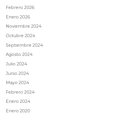
Febrero 2026
Enero 2026
Noviembre 2024
Octubre 2024
Septiembre 2024
Agosto 2024
Julio 2024
Junio 2024
Mayo 2024
Febrero 2024
Enero 2024
Enero 2020