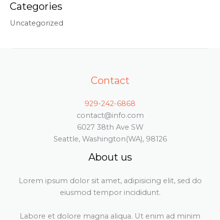
Categories
Uncategorized
Contact
929-242-6868
contact@info.com
6027 38th Ave SW
Seattle, Washington(WA), 98126
About us
Lorem ipsum dolor sit amet, adipisicing elit, sed do
eiusmod tempor incididunt.
Labore et dolore magna aliqua. Ut enim ad minim