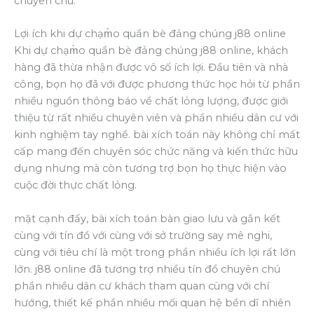
chuyên chú.
Lợi ích khi dự chạm̀o quần bè đảng chúng j88 online
Khi dự chạm̀o quần bè đảng chúng j88 online, khách
hàng đã thừa nhận được vô số ích lợi. Đầu tiên và nhà
công, bọn họ đã với được phương thức học hỏi từ phần
nhiều nguồn thông báo về chất lỏng lượng, được giới
thiệu từ rất nhiều chuyên viên và phần nhiều dân cư với
kinh nghiệm tay nghề. bài xích toán này không chỉ mất
cấp mang đến chuyên sóc chức năng và kiến thức hữu
dụng nhưng mà còn tương trợ bọn họ thực hiện vào
cuộc đời thực chất lỏng.
mặt cạnh đấy, bài xích toán bàn giao lưu và gắn kết
cùng với tín đồ với cùng với sở trường say mê nghi,
cùng với tiêu chí là một trong phần nhiều ích lợi rất lớn
lớn. j88 online đã tương trợ nhiều tín đồ chuyên chú
phần nhiều dân cư khách tham quan cùng với chí
hướng, thiết kế phần nhiều mối quan hệ bền dĩ nhiên