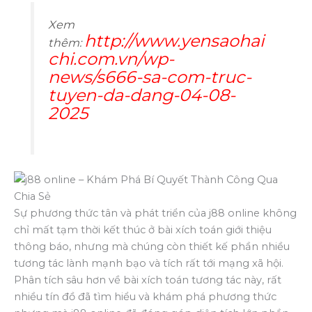
Xem
http://www.yensaohai
thêm:
chi.com.vn/wp-
news/s666-sa-com-truc-
tuyen-da-dang-04-08-
2025
Sự phương thức tân và phát triển của j88 online không
chỉ mất tạm thời kết thúc ở bài xích toán giới thiệu
thông báo, nhưng mà chúng còn thiết kế phần nhiều
tương tác lành mạnh bạo và tích rất tới mạng xã hội.
Phân tích sâu hơn về bài xích toán tương tác này, rất
nhiều tín đồ đã tìm hiểu và khám phá phương thức