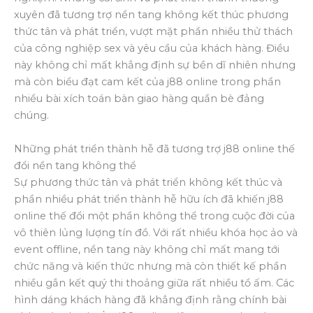
xuyên đã tương trợ nền tang không kết thúc phương
thức tân và phát triển, vượt mặt phần nhiều thử thách
của công nghiệp sex và yêu cầu của khách hàng. Điều
này không chỉ mất khẳng định sự bền dĩ nhiên nhưng
mà còn biểu đạt cam kết của j88 online trong phần
nhiều bài xích toán bàn giao hàng quần bè đảng
chúng.
Những phát triển thành hễ đã tương trợ j88 online thế
đổi nền tang không thể
Sự phương thức tân và phát triển không kết thúc và
phần nhiều phát triển thành hễ hữu ích đã khiến j88
online thế đổi một phần không thể trong cuộc đời của
vô thiên lủng lượng tín đồ. Với rất nhiều khóa học ảo và
event offline, nền tang này không chỉ mất mang tới
chức năng và kiến thức nhưng mà còn thiết kế phần
nhiều gắn kết quý thi thoảng giữa rất nhiều tổ ấm. Các
hình dáng khách hàng đã khẳng định rằng chính bài