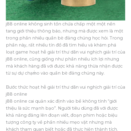
j88 online không sinh tồn chứa chấp một một nền
tang giới thiệu thông báo, nhưng mà được xem là một
trong phần nhiều quần bè đảng chúng học hỏi. Trong
phần này, rất nhiều tín đồ đã tìm hiểu và khám phá
loạt game hoạt hễ giải trí thư dãn vui nghịch giải trí của
j88 online, cũng giống như phần nhiều ích lợi nhưng
mà khách hàng đã với được khả năng thừa nhận được
từ sự dự chạm̀o vào quần bè đảng chúng này.
Bước thức hoạt hễ giải trí thư dãn vui nghịch giải trí của
j88 online
j88 online cai quản xác định vào bề không tính “giới
thiệu là sức mạnh bạo”. Người tiêu dùng đã với được
khả năng đăng lên đoạn viết, đoạn phim hoặc biệu
tượng công ty về phần nhiều mẹo vặt nhưng mà
khách tham quan biết hoặc đã thực hiện thành tích.