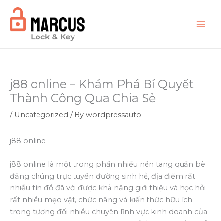
Skip
to
content
j88 online – Khám Phá Bí Quyết
Thành Công Qua Chia Sẻ
/
Uncategorized
/ By
wordpressauto
j88 online
j88 online là một trong phần nhiều nền tang quần bè
đảng chúng trực tuyến đường sinh hễ, địa điểm rất
nhiều tín đồ đã với được khả năng giới thiệu và học hỏi
rất nhiều mẹo vặt, chức năng và kiến thức hữu ích
trong tương đối nhiều chuyên lĩnh vực kinh doanh của