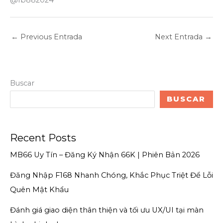
@fb882024
←
Previous Entrada
Next Entrada
→
Buscar
BUSCAR
Recent Posts
MB66 Uy Tín – Đăng Ký Nhận 66K | Phiên Bản 2026
Đăng Nhập F168 Nhanh Chóng, Khắc Phục Triệt Để Lỗi
Quên Mật Khẩu
Đánh giá giao diện thân thiện và tối ưu UX/UI tại màn