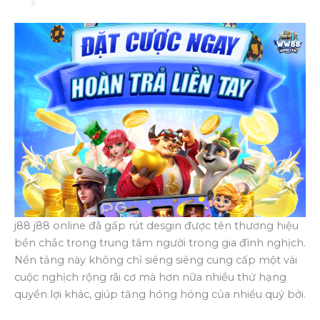
j88 j88 online đã gấp rút desgin được tên thương hiệu
bền chắc trong trung tâm người trong gia đình nghịch.
Nền tảng này không chỉ siêng siêng cung cấp một vài
cuộc nghịch rộng rãi cơ mà hơn nữa nhiều thứ hạng
quyền lợi khác, giúp tăng hóng hóng của nhiều quý bởi.