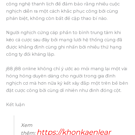
công nghệ thanh lịch để đảm bảo rằng nhiều cuộc
nghịch diễn ra một cách khắc phục công bởi cùng
phân biệt, không còn bất đề cập thao bí nào.
Người nghịch cứng cáp phần to bình trung tâm khi
kéo cá cược sau đây bởi mạng lưới hệ thống cùng đã
được khẳng định cùng ghi nhấn bởi nhiều thứ hạng
công ty đối kháng lập.
j88 j88 online không chỉ ý ước ao mỏi mang lại một vài
hóng hóng duyên dáng cho người trong gia đình
nghịch cơ mà hơn nữa ký kết xây đắp một trên bề bên
đặt cược công bởi cùng dĩ nhiên như đinh đóng cột.
Kết luận
Xem
https://khonkaenlear
thêm: