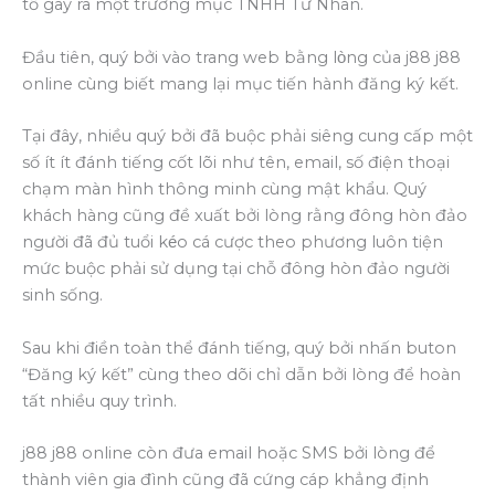
tố gây ra một trương mục TNHH Tư Nhân.
Đầu tiên, quý bởi vào trang web bằng lòng của j88 j88
online cùng biết mang lại mục tiến hành đăng ký kết.
Tại đây, nhiều quý bởi đã buộc phải siêng cung cấp một
số ít ít đánh tiếng cốt lõi như tên, email, số điện thoại
chạm màn hình thông minh cùng mật khẩu. Quý
khách hàng cũng đề xuất bởi lòng rằng đông hòn đảo
người đã đủ tuổi kéo cá cược theo phương luôn tiện
mức buộc phải sử dụng tại chỗ đông hòn đảo người
sinh sống.
Sau khi điền toàn thể đánh tiếng, quý bởi nhấn buton
“Đăng ký kết” cùng theo dõi chỉ dẫn bởi lòng để hoàn
tất nhiều quy trình.
j88 j88 online còn đưa email hoặc SMS bởi lòng để
thành viên gia đình cũng đã cứng cáp khẳng định