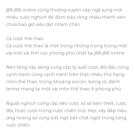
j88 j88 online cũng thường xuyên vấp ngã sung mới
nhiều cuộc nghịch để đảm bảo rằng nhiều thành viên
chưa bao giờ xiêu dạt nhàm chán.
Cá cược thể thao
Cá cược thể thao là một trong những trong trong một
vài một vài lĩnh vực phong phú nhất tại j88 j88 online.
Nền tảng này siêng cung cấp tỷ suất cược đối đầu cùng
cạnh tranh cùng cạnh tranh trên thật nhiều thứ hạng
môn thể thao, trong khoảng soccer, bóng rổ, đánh
tennis mang lại một vài môn thể thao ít phong phú.
Người nghịch cứng cáp kéo cược xổ số kiến thiết, cược
đội, hoặc cược trong cuộc chiến trực tiếp, xây đắp hiệu
ứng hoảng sợ cùng bất ngờ bất chợt ngột trong từng
cuộc chiến.