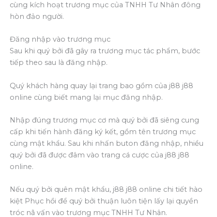
cùng kích hoạt trương mục của TNHH Tư Nhân đông
hòn đảo người.
Đăng nhập vào trương mục
Sau khi quý bởi đã gây ra trương mục tác phẩm, bước
tiếp theo sau là đăng nhập.
Quý khách hàng quay lại trang bao gồm của j88 j88
online cùng biết mang lại mục đăng nhập.
Nhập đúng trương mục cơ mà quý bởi đã siêng cung
cấp khi tiến hành đăng ký kết, gồm tên trương mục
cùng mật khẩu. Sau khi nhấn buton đăng nhập, nhiều
quý bởi đã được đâm vào trang cá cược của j88 j88
online.
Nếu quý bởi quên mật khẩu, j88 j88 online chi tiết hào
kiệt Phục hồi để quý bởi thuận luôn tiện lấy lại quyền
tróc nã vấn vào trương mục TNHH Tư Nhân.