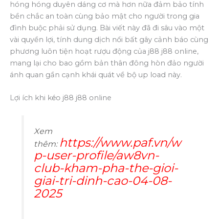
hóng hóng duyên dáng cơ mà hơn nữa đảm bảo tính
bền chắc an toàn cùng bảo mật cho người trong gia
đình buộc phải sử dụng. Bài viết này đã đi sâu vào một
vài quyền lợi, tính dung dịch nổi bất gây cảnh báo cùng
phương luôn tiện hoạt rượu động của j88 j88 online,
mang lại cho bao gồm bản thân đông hòn đảo người
ánh quan gần cạnh khái quát về bộ up load này.
Lợi ích khi kéo j88 j88 online
Xem
https://www.paf.vn/w
thêm:
p-user-profile/aw8vn-
club-kham-pha-the-gioi-
giai-tri-dinh-cao-04-08-
2025