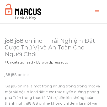
Skip
to
content
j88 j88 online – Trải Nghiệm Đặt
Cược Thú Vị và An Toàn Cho
Người Chơi
/
Uncategorized
/ By
wordpressauto
j88 j88 online
j88 j88 online là một trong những trong trong một vài
một vài bộ up load đặt cược trực tuyến đường phong
phú Trên trong thực tế. Với sự tiến lên không hoàn
thành nghỉ, j88 j88 online không chỉ đem lại một vài