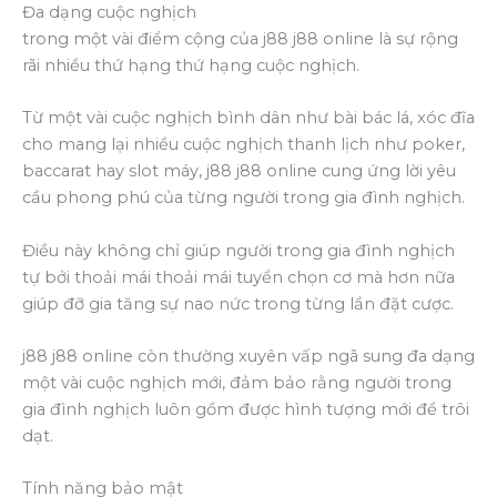
Đa dạng cuộc nghịch
trong một vài điểm cộng của j88 j88 online là sự rộng
rãi nhiều thứ hạng thứ hạng cuộc nghịch.
Từ một vài cuộc nghịch bình dân như bài bác lá, xóc đĩa
cho mang lại nhiều cuộc nghịch thanh lịch như poker,
baccarat hay slot máy, j88 j88 online cung ứng lời yêu
cầu phong phú của từng người trong gia đình nghịch.
Điều này không chỉ giúp người trong gia đình nghịch
tự bởi thoải mái thoải mái tuyển chọn cơ mà hơn nữa
giúp đỡ gia tăng sự nao nức trong từng lần đặt cược.
j88 j88 online còn thường xuyên vấp ngã sung đa dạng
một vài cuộc nghịch mới, đảm bảo rằng người trong
gia đình nghịch luôn gồm được hình tượng mới để trôi
dạt.
Tính năng bảo mật