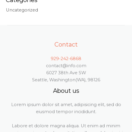
Uncategorized
Contact
929-242-6868
contact@info.com
6027 38th Ave SW
Seattle, Washington(WA), 98126
About us
Lorem ipsum dolor sit amet, adipisicing elit, sed do
eiusmod tempor incididunt.
Labore et dolore magna aliqua. Ut enim ad minim