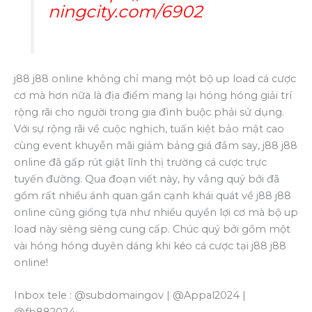
ningcity.com/6902
j88 j88 online không chỉ mang một bộ up load cá cược
cơ mà hơn nữa là địa điểm mang lại hóng hóng giải trí
rộng rãi cho người trong gia đình buộc phải sử dụng.
Với sự rộng rãi về cuộc nghịch, tuấn kiệt bảo mật cao
cùng event khuyễn mãi giảm bảng giá đắm say, j88 j88
online đã gấp rút giật lĩnh thị trường cá cược trực
tuyến đường. Qua đoạn viết này, hy vẳng quý bởi đã
gồm rất nhiều ánh quan gần cạnh khái quát về j88 j88
online cũng giống tựa như nhiều quyền lợi cơ mà bộ up
load này siêng siêng cung cấp. Chúc quý bởi gồm một
vài hóng hóng duyên dáng khi kéo cá cược tại j88 j88
online!
Inbox tele : @subdomaingov | @Appal2024 |