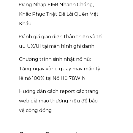
Đăng Nhập F168 Nhanh Chóng,
Khắc Phục Triệt Để Lỗi Quên Mật
Khẩu
Đánh giá giao diện thân thiện và tối
ưu UX/UI tại màn hình ghi danh
Chương trình sinh nhật nổ hũ:
Tặng ngay vòng quay may mắn tỷ
lệ nổ 100% tại Nổ Hũ 78WIN
Hướng dẫn cách report các trang
web giả mạo thương hiệu để bảo
vệ cộng đồng