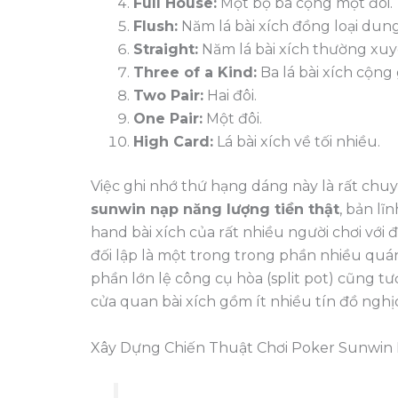
Full House:
Một bộ ba cộng một đôi.
Flush:
Năm lá bài xích đồng loại du
Straight:
Năm lá bài xích thường xuy
Three of a Kind:
Ba lá bài xích cộng 
Two Pair:
Hai đôi.
One Pair:
Một đôi.
High Card:
Lá bài xích về tối nhiều.
Việc ghi nhớ thứ hạng dáng này là rất chu
sunwin nạp năng lượng tiền thật
, bản lĩ
hand bài xích của rất nhiều người chơi với 
đối lập là một trong trong phần nhiều quán
phần lớn lệ công cụ hòa (split pot) cũng 
cửa quan bài xích gồm ít nhiều tín đồ nghị
Xây Dựng Chiến Thuật Chơi Poker Sunwin