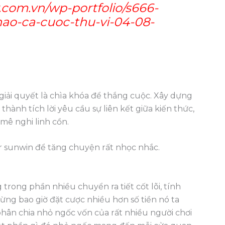
.com.vn/wp-portfolio/s666-
ao-ca-cuoc-thu-vi-04-08-
giải quyết là chìa khóa để thắng cuộc. Xây dựng
hành tích lời yêu cầu sự liên kết giữa kiến thức,
mê nghi linh cồn.
r sunwin để tăng chuyện rất nhọc nhắc.
trong phần nhiều chuyển ra tiết cốt lõi, tính
ừng bao giờ đặt cược nhiều hơn số tiền nó ta
ân chia nhỏ ngốc vốn của rất nhiều người chơi