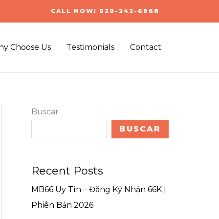
CALL NOW! 929-242-6868
y Choose Us
Testimonials
Contact
Buscar
BUSCAR
Recent Posts
MB66 Uy Tín – Đăng Ký Nhận 66K |
Phiên Bản 2026