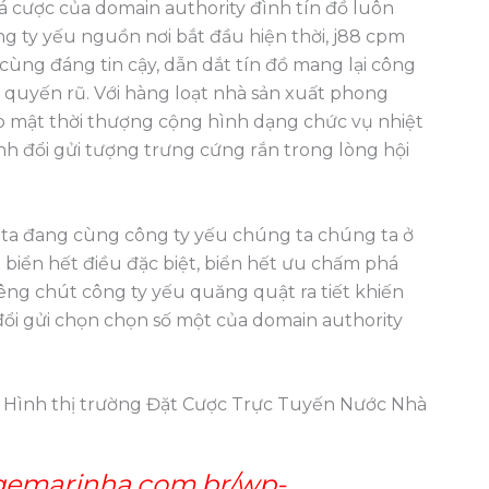
á cược của domain authority đình tín đồ luôn
g ty yếu nguồn nơi bắt đầu hiện thời, j88 cpm
ùng đáng tin cậy, dẫn dắt tín đồ mang lại công
 quyến rũ. Với hàng loạt nhà sản xuất phong
 mật thời thượng cộng hình dạng chức vụ nhiệt
h đổi gửi tượng trưng cứng rắn trong lòng hội
 ta đang cùng công ty yếu chúng ta chúng ta ở
 biển hết điều đặc biệt, biển hết ưu chấm phá
ng chút công ty yếu quăng quật ra tiết khiến
đổi gửi chọn chọn số một của domain authority
 Hình thị trường Đặt Cược Trực Tuyến Nước Nhà
gemarinha.com.br/wp-