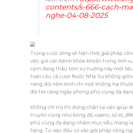
contents/s-666-cach-ma
nghe-04-08-2025
Trong cuộc sống số hiện thời, giải pháp cô
việc gửi căn bệnh khỏe khoắn trong lĩnh v
cpm đang thâu tóm xu hướng này một liệu
toàn cầu cá cược Nước Nhà. Sự không giống
năng đổi nắm kỉnh chỉ một không hai thư
đòi hỏi càng ngày phong phú cùng đa dạng
Không chỉ trợ thì dừng chân tại việc giúp
truyền cũng như bóng đá, casino, xổ số, 
phú cùng đa dạng nhằm mục tiêu mang lại
hàng. Từ việc đầu cơ vào giải pháp công ng