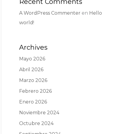
Recent Comments
A WordPress Commenter
en
Hello
world!
Archives
Mayo 2026
Abril 2026
Marzo 2026
Febrero 2026
Enero 2026
Noviembre 2024
Octubre 2024