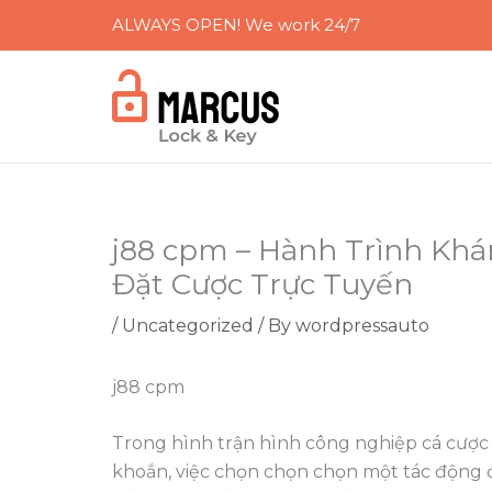
Skip
ALWAYS OPEN! We work 24/7
to
content
j88 cpm – Hành Trình Khá
Đặt Cược Trực Tuyến
/
Uncategorized
/ By
wordpressauto
j88 cpm
Trong hình trận hình công nghiệp cá cược
khoắn, việc chọn chọn chọn một tác động đ